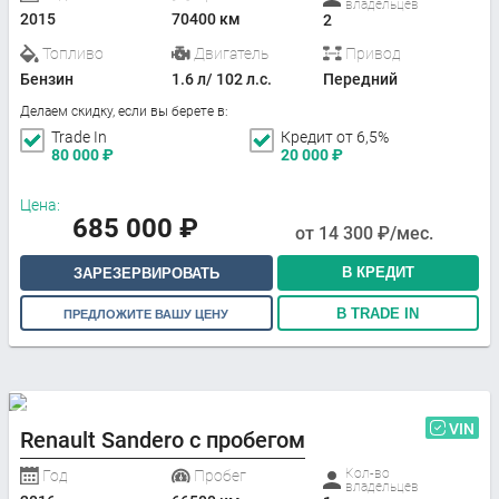
владельцев
2015
70400 км
2
Топливо
Двигатель
Привод
Бензин
1.6 л/ 102 л.с.
Передний
Делаем скидку, если вы берете в:
Trade In
Кредит от 6,5%
80 000
₽
20 000
₽
Цена:
685 000
₽
от
14 300
₽/мес.
В КРЕДИТ
ЗАРЕЗЕРВИРОВАТЬ
В TRADE IN
ПРЕДЛОЖИТЕ ВАШУ ЦЕНУ
VIN
Renault Sandero с пробегом
Кол-во
Год
Пробег
владельцев