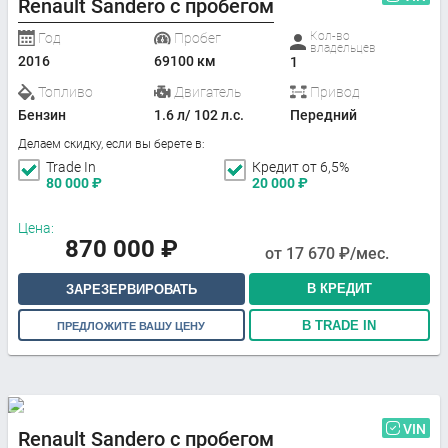
Renault Sandero с пробегом
Кол-во
Год
Пробег
владельцев
2016
69100 км
1
Топливо
Двигатель
Привод
Бензин
1.6 л/ 102 л.с.
Передний
Делаем скидку, если вы берете в:
Trade In
Кредит от 6,5%
80 000
₽
20 000
₽
Цена:
870 000
₽
от
17 670
₽/мес.
В КРЕДИТ
ЗАРЕЗЕРВИРОВАТЬ
В TRADE IN
ПРЕДЛОЖИТЕ ВАШУ ЦЕНУ
VIN
Renault Sandero с пробегом