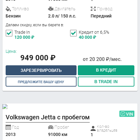
Топливо
Двигатель
Привод
Бензин
2.0 л/ 150 л.с.
Передний
Делаем скидку, если вы берете в:
Trade In
Кредит от 6,5%
120 000
₽
40 000
₽
Цена:
949 000
₽
от
20 200
₽/мес.
В КРЕДИТ
ЗАРЕЗЕРВИРОВАТЬ
В TRADE IN
ПРЕДЛОЖИТЕ ВАШУ ЦЕНУ
VIN
Volkswagen Jetta с пробегом
Кол-во
Год
Пробег
владельцев
2013
91000 км
1