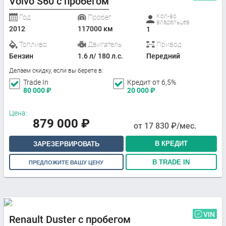
Volvo S60 с пробегом
Кол-во
Год
Пробег
владельцев
2012
117000 км
1
Топливо
Двигатель
Привод
Бензин
1.6 л/ 180 л.с.
Передний
Делаем скидку, если вы берете в:
Trade In
Кредит от 6,5%
80 000
₽
20 000
₽
Цена:
879 000
₽
от
17 830
₽/мес.
В КРЕДИТ
ЗАРЕЗЕРВИРОВАТЬ
В TRADE IN
ПРЕДЛОЖИТЕ ВАШУ ЦЕНУ
VIN
Renault Duster с пробегом