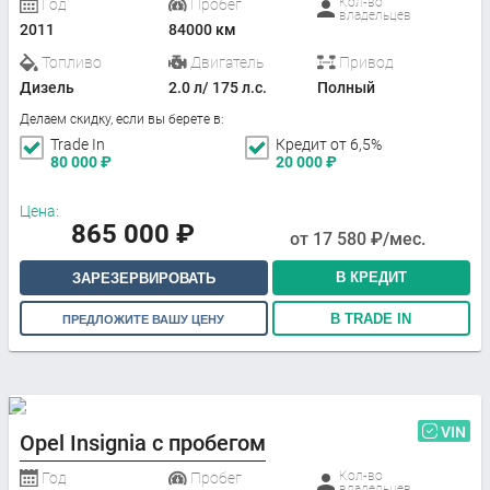
Кол-во
Год
Пробег
владельцев
2011
84000 км
Топливо
Двигатель
Привод
Дизель
2.0 л/ 175 л.с.
Полный
Делаем скидку, если вы берете в:
Trade In
Кредит от 6,5%
80 000
₽
20 000
₽
Цена:
865 000
₽
от
17 580
₽/мес.
В КРЕДИТ
ЗАРЕЗЕРВИРОВАТЬ
В TRADE IN
ПРЕДЛОЖИТЕ ВАШУ ЦЕНУ
VIN
Opel Insignia с пробегом
Кол-во
Год
Пробег
владельцев