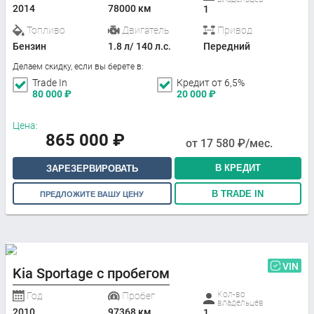
2014
78000 км
1
Топливо
Двигатель
Привод
Бензин
1.8 л/ 140 л.с.
Передний
Делаем скидку, если вы берете в:
Trade In
Кредит от 6,5%
80 000
₽
20 000
₽
Цена:
865 000
₽
от
17 580
₽/мес.
В КРЕДИТ
ЗАРЕЗЕРВИРОВАТЬ
В TRADE IN
ПРЕДЛОЖИТЕ ВАШУ ЦЕНУ
VIN
Kia Sportage с пробегом
Кол-во
Год
Пробег
владельцев
2010
97368 км
1