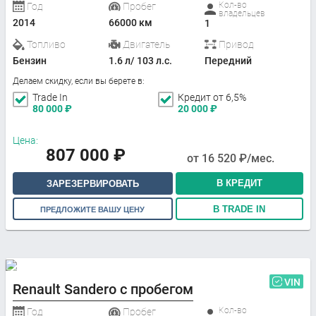
Кол-во
Год
Пробег
владельцев
2014
66000 км
1
Топливо
Двигатель
Привод
Бензин
1.6 л/ 103 л.с.
Передний
Делаем скидку, если вы берете в:
Trade In
Кредит от 6,5%
80 000
₽
20 000
₽
Цена:
807 000
₽
от
16 520
₽/мес.
В КРЕДИТ
ЗАРЕЗЕРВИРОВАТЬ
В TRADE IN
ПРЕДЛОЖИТЕ ВАШУ ЦЕНУ
VIN
Renault Sandero с пробегом
Кол-во
Год
Пробег