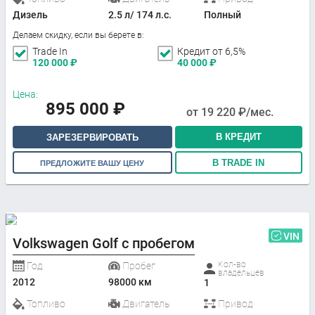
Дизель
2.5 л/ 174 л.с.
Полный
Делаем скидку, если вы берете в:
Trade In
Кредит от 6,5%
120 000
₽
40 000
₽
Цена:
895 000
₽
от
19 220
₽/мес.
В КРЕДИТ
ЗАРЕЗЕРВИРОВАТЬ
В TRADE IN
ПРЕДЛОЖИТЕ ВАШУ ЦЕНУ
VIN
Volkswagen Golf с пробегом
Кол-во
Год
Пробег
владельцев
2012
98000 км
1
Топливо
Двигатель
Привод