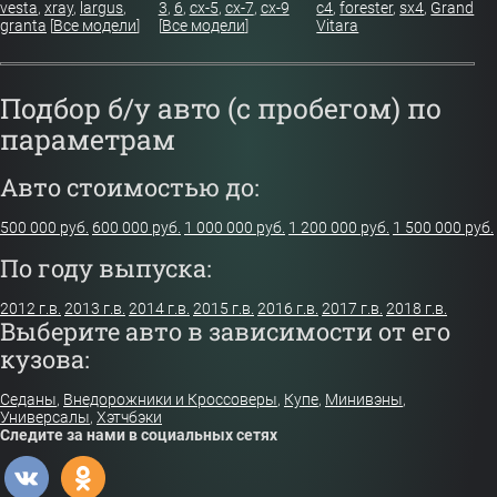
vesta
,
xray
,
largus
,
3
,
6
,
cx-5
,
cx-7
,
cx-9
c4
,
forester
,
sx4
,
Grand
granta
[
Все модели
]
[
Все модели
]
Vitara
Подбор б/у авто (с пробегом) по
параметрам
Авто стоимостью до:
500 000 руб.
600 000 руб.
1 000 000 руб.
1 200 000 руб.
1 500 000 руб.
По году выпуска:
2012 г.в.
2013 г.в.
2014 г.в.
2015 г.в.
2016 г.в.
2017 г.в.
2018 г.в.
Выберите авто в зависимости от его
кузова:
Седаны
,
Внедорожники и Кроссоверы
,
Купе
,
Минивэны
,
Универсалы
,
Хэтчбэки
Следите за нами в социальных сетях