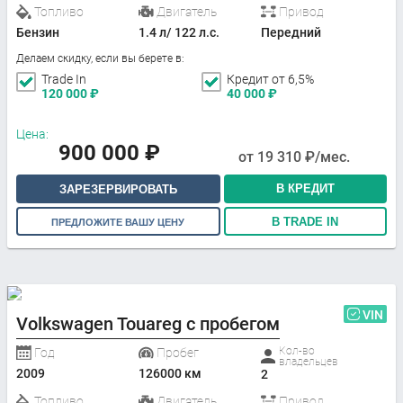
Топливо
Двигатель
Привод
Бензин
1.4 л/ 122 л.с.
Передний
Делаем скидку, если вы берете в:
Trade In
Кредит от 6,5%
120 000
₽
40 000
₽
Цена:
900 000
₽
от
19 310
₽/мес.
В КРЕДИТ
ЗАРЕЗЕРВИРОВАТЬ
В TRADE IN
ПРЕДЛОЖИТЕ ВАШУ ЦЕНУ
VIN
Volkswagen Touareg с пробегом
Кол-во
Год
Пробег
владельцев
2009
126000 км
2
Топливо
Двигатель
Привод