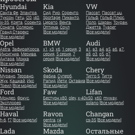
Hyundai
Kia
VW
Санта Фе
,
Элантра
,
Сид
,
Рио
,
Соренто
,
Пассат
,
Пассат цц
,
Туксон
,
Гетц
,
i20
,
i40
,
Sportage
,
Пиканто
,
Гольф
,
Гольф Плюс
,
ix-35
,
Крета
,
Соренто
,
Церато
,
Венга
,
Поло
,
Шаран
,
Тоуран
,
Соната
,
Солярис
,
Оптима
,
Соул
Джетта
,
Туарег
Гранд Старекс
[
Все модели
]
[
Все модели
]
[
Все модели
]
Opel
BMW
Audi
Astra
,
Зафира
Корса
,
x1
,
x3
,
x6
,
1 серия
,
3
a1
,
a3
,
a4
,
a5
,
a6
,
a7
,
Инсигниа
,
Мерива
,
серия
,
5 серия
,
7
a8
,
q3
,
q5
,
q7
Антара
,
Мокка
серия
[
Все модели
]
[
Все модели
]
[
Все модели
]
Nissan
Skoda
Chery
Мурано
,
Террано
,
Фабиа
,
Суперб
,
Тигго 5
,
Тигго
Жук
,
Кашкай
,
Икс
Рапид
,
Йети
,
Октавиа
[
Все модели
]
Треил
[
Все модели
]
[
Все модели
]
Ford
Faw
Lifan
Мондео
,
Фокус
,
Бестурн х80
,
oley
,
x-40
x50
,
x60
,
myway
,
Эксплорер
[
Все модели
]
solano
[
Все модели
]
[
Все модели
]
Haval
Ravon
Changan
h-6
,
f7
[
Все модели
]
gentra
,
r4
cs-35
[
Все модели
]
[
Все модели
]
Lada
Mazda
Остальные