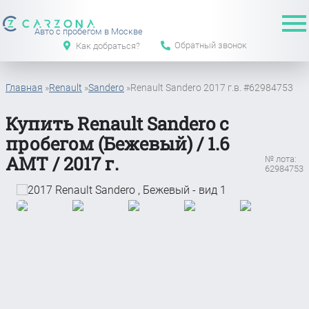
Авто с пробегом в Москве
Обратный звонок
Как добраться?
Главная
»
Renault
»
Sandero
»
Renault Sandero 2017 г.в. #62984753
Купить Renault Sandero с
пробегом (Бежевый) / 1.6
АМТ / 2017 г.
№ лота:
62984753