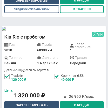
В КРЕДИТ
ЗАРЕЗЕРВИРОВАТЬ
В TRADE IN
ПРЕДЛОЖИТЕ ВАШУ ЦЕНУ
VIN
Kia Rio с пробегом
Кол-во
Год
Пробег
владельцев
2018
68900 км
1
Топливо
Двигатель
Привод
Бензин
1.6 л/ 123 л.с.
Передний
Делаем скидку, если вы берете в:
Trade In
Кредит от 6,5%
120 000
₽
40 000
₽
Цена:
1 320 000
₽
от
26 960
₽/мес.
В КРЕДИТ
ЗАРЕЗЕРВИРОВАТЬ