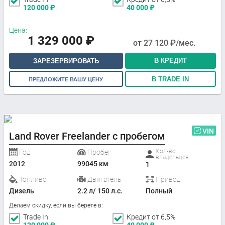
120 000
₽
40 000
₽
Цена:
1 329 000
₽
от
27 120
₽/мес.
В КРЕДИТ
ЗАРЕЗЕРВИРОВАТЬ
В TRADE IN
ПРЕДЛОЖИТЕ ВАШУ ЦЕНУ
VIN
Land Rover Freelander с пробегом
Кол-во
Год
Пробег
владельцев
2012
99045 км
1
Топливо
Двигатель
Привод
Дизель
2.2 л/ 150 л.с.
Полный
Делаем скидку, если вы берете в:
Trade In
Кредит от 6,5%
120 000
₽
40 000
₽