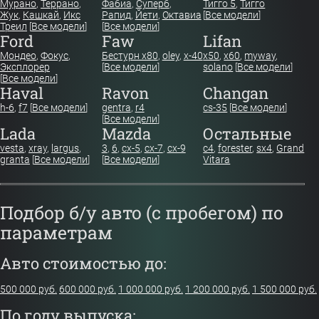
Мурано
,
Террано
,
Фабиа
,
Суперб
,
Тигго 5
,
Тигго
Жук
,
Кашкай
,
Икс
Рапид
,
Йети
,
Октавиа
[
Все модели
]
Треил
[
Все модели
]
[
Все модели
]
Ford
Faw
Lifan
Мондео
,
Фокус
,
Бестурн х80
,
oley
,
x-40
x50
,
x60
,
myway
,
Эксплорер
[
Все модели
]
solano
[
Все модели
]
[
Все модели
]
Haval
Ravon
Changan
h-6
,
f7
[
Все модели
]
gentra
,
r4
cs-35
[
Все модели
]
[
Все модели
]
Lada
Mazda
Остальные
vesta
,
xray
,
largus
,
3
,
6
,
cx-5
,
cx-7
,
cx-9
c4
,
forester
,
sx4
,
Grand
granta
[
Все модели
]
[
Все модели
]
Vitara
Подбор б/у авто (с пробегом) по
параметрам
Авто стоимостью до:
500 000 руб.
600 000 руб.
1 000 000 руб.
1 200 000 руб.
1 500 000 руб.
По году выпуска: