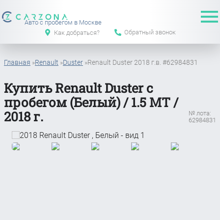
Авто с пробегом в Москве
Обратный звонок
Как добраться?
Главная
»
Renault
»
Duster
»
Renault Duster 2018 г.в. #62984831
Купить Renault Duster с
пробегом (Белый) / 1.5 MT /
2018 г.
№ лота:
62984831