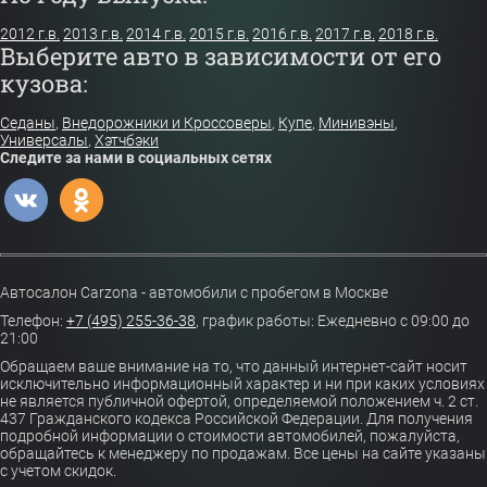
2012 г.в.
2013 г.в.
2014 г.в.
2015 г.в.
2016 г.в.
2017 г.в.
2018 г.в.
Выберите авто в зависимости от его
кузова:
Седаны
,
Внедорожники и Кроссоверы
,
Купе
,
Минивэны
,
Универсалы
,
Хэтчбэки
Следите за нами в социальных сетях
Автосалон Carzona - автомобили с пробегом в Москве
Телефон:
+7 (495) 255-36-38
,
график работы: Ежедневно с 09:00 до
21:00
Обращаем ваше внимание на то, что данный интернет-сайт носит
исключительно информационный характер и ни при каких условиях
не является публичной офертой, определяемой положением ч. 2 ст.
437 Гражданского кодекса Российской Федерации. Для получения
подробной информации о стоимости автомобилей, пожалуйста,
обращайтесь к менеджеру по продажам. Все цены на сайте указаны
с учетом скидок.