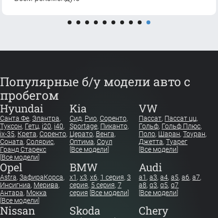
Популярные б/у модели авто с
пробегом
Hyundai
Kia
VW
Санта Фе
,
Элантра
,
Сид
,
Рио
,
Соренто
,
Пассат
,
Пассат цц
,
Туксон
,
Гетц
,
i20
,
i40
,
Sportage
,
Пиканто
,
Гольф
,
Гольф Плюс
,
ix-35
,
Крета
,
Соренто
,
Церато
,
Венга
,
Поло
,
Шаран
,
Тоуран
,
Соната
,
Солярис
,
Оптима
,
Соул
Джетта
,
Туарег
Гранд Старекс
[
Все модели
]
[
Все модели
]
[
Все модели
]
Opel
BMW
Audi
Astra
,
Зафира
Корса
,
x1
,
x3
,
x6
,
1 серия
,
3
a1
,
a3
,
a4
,
a5
,
a6
,
a7
,
Инсигниа
,
Мерива
,
серия
,
5 серия
,
7
a8
,
q3
,
q5
,
q7
Антара
,
Мокка
серия
[
Все модели
]
[
Все модели
]
[
Все модели
]
Nissan
Skoda
Chery