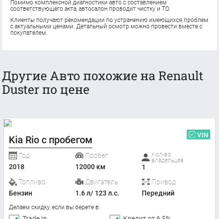
Помимо комплексной диагностики авто с составлением
соответствующего акта, автосалон проводит чистку и ТО.
Клиенты получают рекомендации по устранению имеющихся проблем
с актуальными ценами. Детальный осмотр можно провести вместе с
покупателем.
Другие Авто похожие на Renault
Duster по цене
VIN
Kia Rio с пробегом
Кол-во
Год
Пробег
владельцев
2018
12000 км
1
Топливо
Двигатель
Привод
Бензин
1.6 л/ 123 л.с.
Передний
Делаем скидку, если вы берете в:
Trade In
Кредит от 6,5%