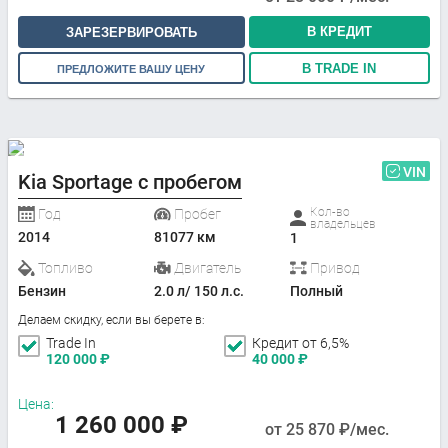
В КРЕДИТ
ЗАРЕЗЕРВИРОВАТЬ
В TRADE IN
ПРЕДЛОЖИТЕ ВАШУ ЦЕНУ
VIN
Kia Sportage с пробегом
Кол-во
Год
Пробег
владельцев
2014
81077 км
1
Топливо
Двигатель
Привод
Бензин
2.0 л/ 150 л.с.
Полный
Делаем скидку, если вы берете в:
Trade In
Кредит от 6,5%
120 000
₽
40 000
₽
Цена:
1 260 000
₽
от
25 870
₽/мес.