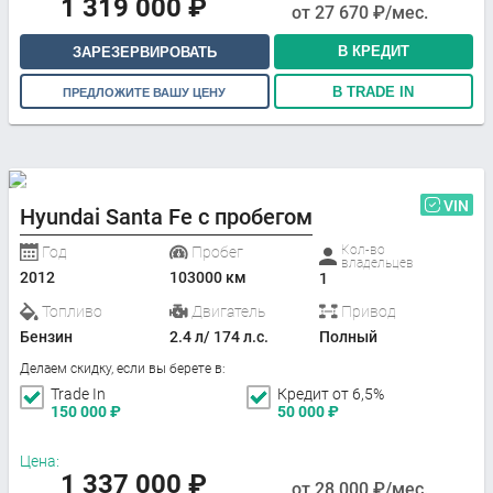
1 319 000
₽
от
27 670
₽/мес.
В КРЕДИТ
ЗАРЕЗЕРВИРОВАТЬ
В TRADE IN
ПРЕДЛОЖИТЕ ВАШУ ЦЕНУ
VIN
Hyundai Santa Fe с пробегом
Кол-во
Год
Пробег
владельцев
2012
103000 км
1
Топливо
Двигатель
Привод
Бензин
2.4 л/ 174 л.с.
Полный
Делаем скидку, если вы берете в:
Trade In
Кредит от 6,5%
150 000
₽
50 000
₽
Цена:
1 337 000
₽
от
28 000
₽/мес.