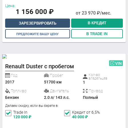
Цена:
1 156 000
₽
от
23 970
₽/мес.
В КРЕДИТ
ЗАРЕЗЕРВИРОВАТЬ
В TRADE IN
ПРЕДЛОЖИТЕ ВАШУ ЦЕНУ
VIN
Renault Duster с пробегом
Кол-во
Год
Пробег
владельцев
2017
51700 км
1
Топливо
Двигатель
Привод
Бензин
2.0 л/ 143 л.с.
Полный
Делаем скидку, если вы берете в:
Trade In
Кредит от 6,5%
120 000
₽
40 000
₽