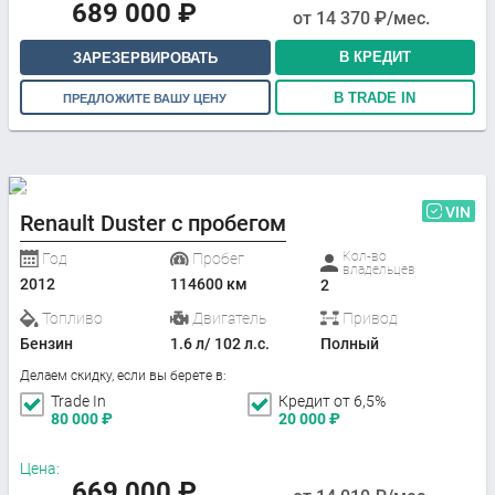
689 000
₽
от
14 370
₽/мес.
В КРЕДИТ
ЗАРЕЗЕРВИРОВАТЬ
В TRADE IN
ПРЕДЛОЖИТЕ ВАШУ ЦЕНУ
VIN
Renault Duster с пробегом
Кол-во
Год
Пробег
владельцев
2012
114600 км
2
Топливо
Двигатель
Привод
Бензин
1.6 л/ 102 л.с.
Полный
Делаем скидку, если вы берете в:
Trade In
Кредит от 6,5%
80 000
₽
20 000
₽
Цена:
669 000
₽