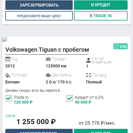
В КРЕДИТ
ЗАРЕЗЕРВИРОВАТЬ
В TRADE IN
ПРЕДЛОЖИТЕ ВАШУ ЦЕНУ
VIN
Volkswagen Tiguan с пробегом
Кол-во
Год
Пробег
владельцев
2012
125000 км
1
Топливо
Двигатель
Привод
Бензин
2.0 л/ 170 л.с.
Полный
Делаем скидку, если вы берете в:
Trade In
Кредит от 6,5%
120 000
₽
40 000
₽
Цена:
1 255 000
₽
от
25 770
₽/мес.