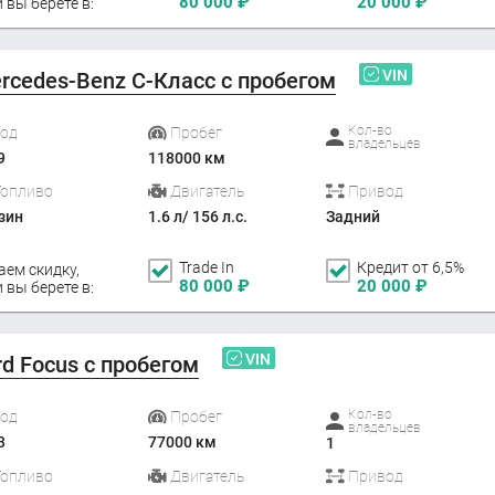
80 000
₽
20 000
₽
 вы берете в:
VIN
rcedes-Benz C-Класс с пробегом
Кол-во
Год
Пробег
владельцев
9
118000 км
Топливо
Двигатель
Привод
зин
1.6 л/ 156 л.с.
Задний
Trade In
Кредит от 6,5%
аем скидку,
80 000
₽
20 000
₽
 вы берете в:
VIN
rd Focus с пробегом
Кол-во
Год
Пробег
владельцев
3
77000 км
1
Топливо
Двигатель
Привод