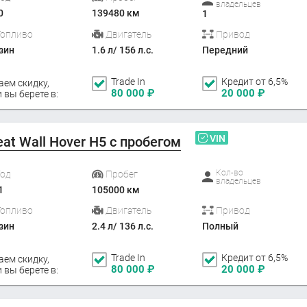
владельцев
0
139480 км
1
Топливо
Двигатель
Привод
зин
1.6 л/ 156 л.с.
Передний
Trade In
Кредит от 6,5%
аем скидку,
80 000
₽
20 000
₽
 вы берете в:
VIN
eat Wall Hover H5 с пробегом
Кол-во
Год
Пробег
владельцев
1
105000 км
Топливо
Двигатель
Привод
зин
2.4 л/ 136 л.с.
Полный
Trade In
Кредит от 6,5%
аем скидку,
80 000
₽
20 000
₽
 вы берете в: