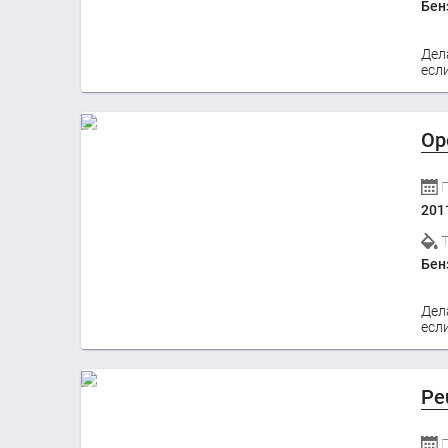
Бен
Дел
если
Op
201
Бен
Дел
если
Pe