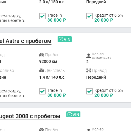
зин
2.0 л/ 150 л.с.
Передний
Trade In
Кредит от 6,5%
аем скидку,
80 000
₽
20 000
₽
 вы берете в:
VIN
el Astra с пробегом
Кол-во
Год
Пробег
владельцев
1
92000 км
2
Топливо
Двигатель
Привод
зин
1.4 л/ 140 л.с.
Передний
Trade In
Кредит от 6,5%
аем скидку,
80 000
₽
20 000
₽
 вы берете в:
VIN
ugeot 3008 с пробегом
Кол-во
Год
Пробег