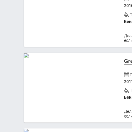
201
Бен
Дел
если
Gr
201
Бен
Дел
если