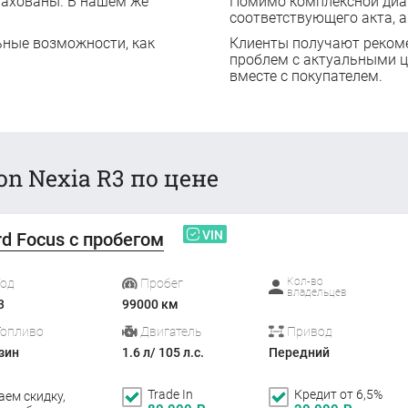
рахованы. В нашем же
Помимо комплексной диаг
соответствующего акта, а
ьные возможности, как
Клиенты получают реком
проблем с актуальными 
вместе с покупателем.
n Nexia R3 по цене
VIN
rd Focus с пробегом
Кол-во
Год
Пробег
владельцев
3
99000 км
Топливо
Двигатель
Привод
зин
1.6 л/ 105 л.с.
Передний
Trade In
Кредит от 6,5%
аем скидку,