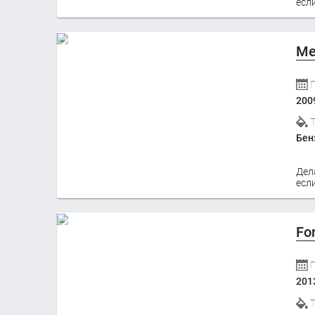
если
Me
200
Бен
Дел
если
Fo
201