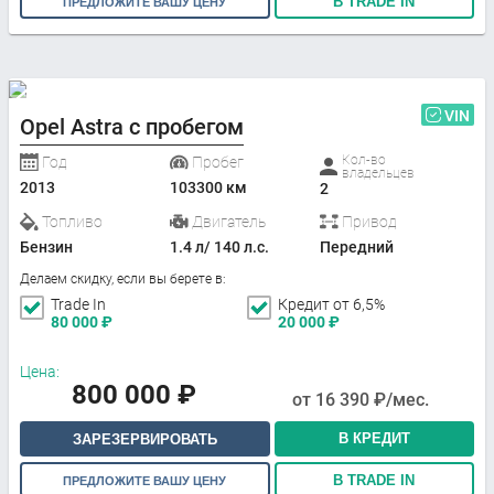
В TRADE IN
ПРЕДЛОЖИТЕ ВАШУ ЦЕНУ
VIN
Opel Astra с пробегом
Кол-во
Год
Пробег
владельцев
2013
103300 км
2
Топливо
Двигатель
Привод
Бензин
1.4 л/ 140 л.с.
Передний
Делаем скидку, если вы берете в:
Trade In
Кредит от 6,5%
80 000
₽
20 000
₽
Цена:
800 000
₽
от
16 390
₽/мес.
В КРЕДИТ
ЗАРЕЗЕРВИРОВАТЬ
В TRADE IN
ПРЕДЛОЖИТЕ ВАШУ ЦЕНУ