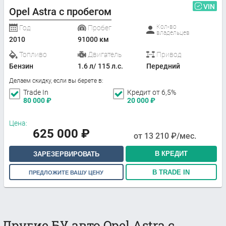
VIN
Opel Astra с пробегом
Кол-во
Год
Пробег
владельцев
2010
91000 км
Топливо
Двигатель
Привод
Бензин
1.6 л/ 115 л.с.
Передний
Делаем скидку, если вы берете в:
Trade In
Кредит от 6,5%
80 000
₽
20 000
₽
Цена:
625 000
₽
от
13 210
₽/мес.
В КРЕДИТ
ЗАРЕЗЕРВИРОВАТЬ
В TRADE IN
ПРЕДЛОЖИТЕ ВАШУ ЦЕНУ
Другие БУ авто Opel Astra с