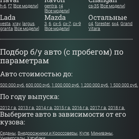
h-6
,
f7
[
Все модели
]
gentra
,
r4
cs-35
[
Все модели
]
[
Все модели
]
Lada
Mazda
Остальные
vesta
,
xray
,
largus
,
3
,
6
,
cx-5
,
cx-7
,
cx-9
c4
,
forester
,
sx4
,
Grand
granta
[
Все модели
]
[
Все модели
]
Vitara
Подбор б/у авто (с пробегом) по
параметрам
Авто стоимостью до:
500 000 руб.
600 000 руб.
1 000 000 руб.
1 200 000 руб.
1 500 000 руб.
По году выпуска:
2012 г.в.
2013 г.в.
2014 г.в.
2015 г.в.
2016 г.в.
2017 г.в.
2018 г.в.
Выберите авто в зависимости от его
кузова:
Седаны
,
Внедорожники и Кроссоверы
,
Купе
,
Минивэны
,
Универсалы
,
Хэтчбэки