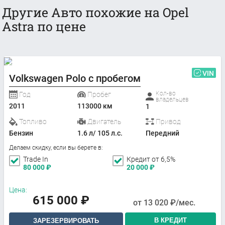
Другие Авто похожие на Opel
Astra по цене
VIN
Volkswagen Polo с пробегом
Кол-во
Год
Пробег
владельцев
2011
113000 км
1
Топливо
Двигатель
Привод
Бензин
1.6 л/ 105 л.с.
Передний
Делаем скидку, если вы берете в:
Trade In
Кредит от 6,5%
80 000
₽
20 000
₽
Цена:
615 000
₽
от
13 020
₽/мес.
В КРЕДИТ
ЗАРЕЗЕРВИРОВАТЬ