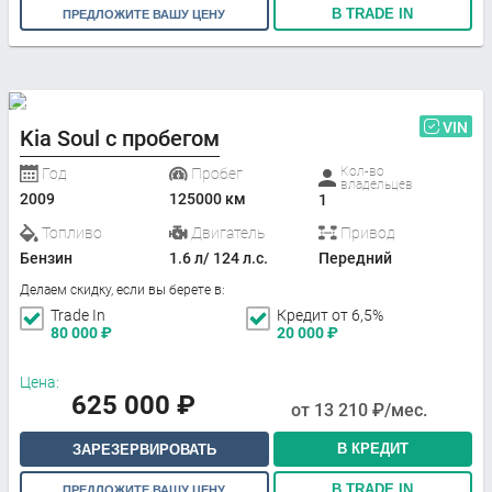
В TRADE IN
ПРЕДЛОЖИТЕ ВАШУ ЦЕНУ
VIN
Kia Soul с пробегом
Кол-во
Год
Пробег
владельцев
2009
125000 км
1
Топливо
Двигатель
Привод
Бензин
1.6 л/ 124 л.с.
Передний
Делаем скидку, если вы берете в:
Trade In
Кредит от 6,5%
80 000
₽
20 000
₽
Цена:
625 000
₽
от
13 210
₽/мес.
В КРЕДИТ
ЗАРЕЗЕРВИРОВАТЬ
В TRADE IN
ПРЕДЛОЖИТЕ ВАШУ ЦЕНУ