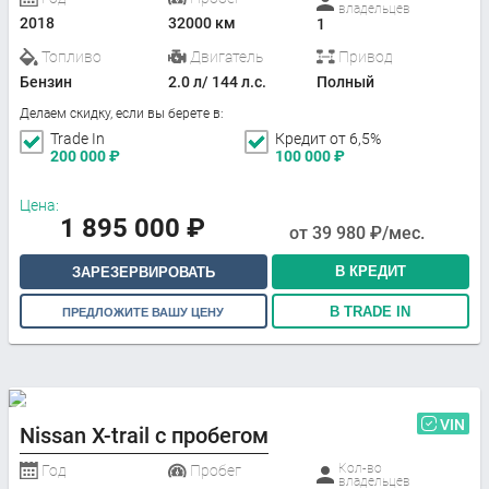
владельцев
2018
32000 км
1
Топливо
Двигатель
Привод
Бензин
2.0 л/ 144 л.с.
Полный
Делаем скидку, если вы берете в:
Trade In
Кредит от 6,5%
200 000
₽
100 000
₽
Цена:
1 895 000
₽
от
39 980
₽/мес.
В КРЕДИТ
ЗАРЕЗЕРВИРОВАТЬ
В TRADE IN
ПРЕДЛОЖИТЕ ВАШУ ЦЕНУ
VIN
Nissan X-trail с пробегом
Кол-во
Год
Пробег
владельцев