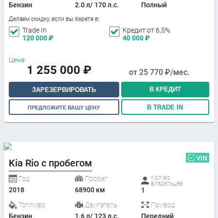
Бензин
2.0 л/ 170 л.с.
Полный
Делаем скидку, если вы берете в:
Trade In
Кредит от 6,5%
120 000
₽
40 000
₽
Цена:
1 255 000
₽
от
25 770
₽/мес.
В КРЕДИТ
ЗАРЕЗЕРВИРОВАТЬ
В TRADE IN
ПРЕДЛОЖИТЕ ВАШУ ЦЕНУ
VIN
Kia Rio с пробегом
Кол-во
Год
Пробег
владельцев
2018
68900 км
1
Топливо
Двигатель
Привод
Бензин
1.6 л/ 123 л.с.
Передний