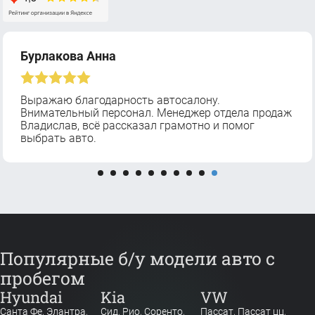
Бурлакова Анна
Выражаю благодарность автосалону.
Внимательный персонал. Менеджер отдела продаж
Владислав, всё рассказал грамотно и помог
выбрать авто.
Популярные б/у модели авто с
пробегом
Hyundai
Kia
VW
Санта Фе
,
Элантра
,
Сид
,
Рио
,
Соренто
,
Пассат
,
Пассат цц
,