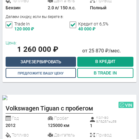
Топливо
Двигатель
Привод
Бензин
2.0 л/ 150 л.с.
Полный
Делаем скидку, если вы берете в:
Trade In
Кредит от 6,5%
120 000
₽
40 000
₽
Цена:
1 260 000
₽
от
25 870
₽/мес.
В КРЕДИТ
ЗАРЕЗЕРВИРОВАТЬ
В TRADE IN
ПРЕДЛОЖИТЕ ВАШУ ЦЕНУ
VIN
Volkswagen Tiguan с пробегом
Кол-во
Год
Пробег
владельцев
2012
125000 км
1
Топливо
Двигатель
Привод