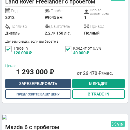
Land Rover Freelander с пробегом
Кол-во
Год
Пробег
владельцев
2012
99045 км
1
Топливо
Двигатель
Привод
Дизель
2.2 л/ 150 л.с.
Полный
Делаем скидку, если вы берете в:
Trade In
Кредит от 6,5%
120 000
₽
40 000
₽
Цена:
1 293 000
₽
от
26 470
₽/мес.
В КРЕДИТ
ЗАРЕЗЕРВИРОВАТЬ
В TRADE IN
ПРЕДЛОЖИТЕ ВАШУ ЦЕНУ
VIN
Mazda 6 с пробегом