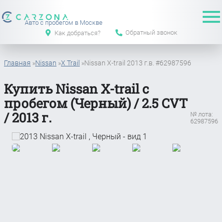
Авто с пробегом в Москве
Обратный звонок
Как добраться?
Главная
»
Nissan
»
X Trail
»
Nissan X-trail 2013 г.в. #62987596
Купить Nissan X-trail с
пробегом (Черный) / 2.5 CVT
/ 2013 г.
№ лота:
62987596