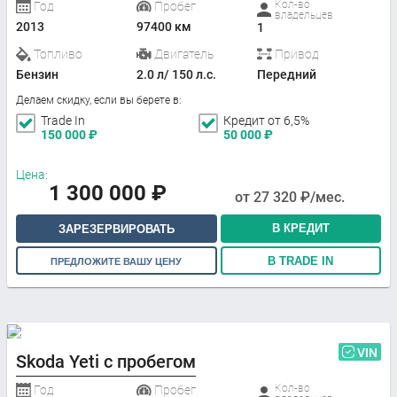
Кол-во
Год
Пробег
владельцев
2013
97400 км
1
Топливо
Двигатель
Привод
Бензин
2.0 л/ 150 л.с.
Передний
Делаем скидку, если вы берете в:
Trade In
Кредит от 6,5%
150 000
₽
50 000
₽
Цена:
1 300 000
₽
от
27 320
₽/мес.
В КРЕДИТ
ЗАРЕЗЕРВИРОВАТЬ
В TRADE IN
ПРЕДЛОЖИТЕ ВАШУ ЦЕНУ
VIN
Skoda Yeti с пробегом
Кол-во
Год
Пробег