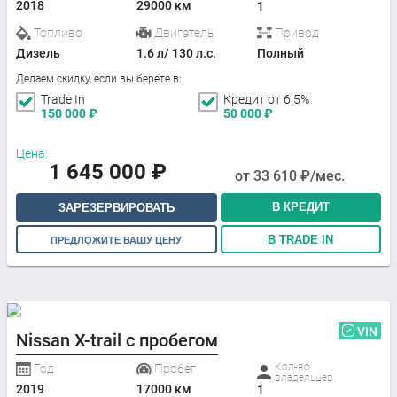
2018
29000 км
1
Топливо
Двигатель
Привод
Дизель
1.6 л/ 130 л.с.
Полный
Делаем скидку, если вы берете в:
Trade In
Кредит от 6,5%
150 000
₽
50 000
₽
Цена:
1 645 000
₽
от
33 610
₽/мес.
В КРЕДИТ
ЗАРЕЗЕРВИРОВАТЬ
В TRADE IN
ПРЕДЛОЖИТЕ ВАШУ ЦЕНУ
VIN
Nissan X-trail с пробегом
Кол-во
Год
Пробег
владельцев
2019
17000 км
1