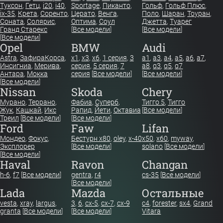
Туксон
,
Гетц
,
i20
,
i40
,
Sportage
,
Пиканто
,
Гольф
,
Гольф Плюс
,
ix-35
,
Крета
,
Соренто
,
Церато
,
Венга
,
Поло
,
Шаран
,
Тоуран
,
Соната
,
Солярис
,
Оптима
,
Соул
Джетта
,
Туарег
Гранд Старекс
[
Все модели
]
[
Все модели
]
[
Все модели
]
Opel
BMW
Audi
Astra
,
Зафира
Корса
,
x1
,
x3
,
x6
,
1 серия
,
3
a1
,
a3
,
a4
,
a5
,
a6
,
a7
,
Инсигниа
,
Мерива
,
серия
,
5 серия
,
7
a8
,
q3
,
q5
,
q7
Антара
,
Мокка
серия
[
Все модели
]
[
Все модели
]
[
Все модели
]
Nissan
Skoda
Chery
Мурано
,
Террано
,
Фабиа
,
Суперб
,
Тигго 5
,
Тигго
Жук
,
Кашкай
,
Икс
Рапид
,
Йети
,
Октавиа
[
Все модели
]
Треил
[
Все модели
]
[
Все модели
]
Ford
Faw
Lifan
Мондео
,
Фокус
,
Бестурн х80
,
oley
,
x-40
x50
,
x60
,
myway
,
Эксплорер
[
Все модели
]
solano
[
Все модели
]
[
Все модели
]
Haval
Ravon
Changan
h-6
,
f7
[
Все модели
]
gentra
,
r4
cs-35
[
Все модели
]
[
Все модели
]
Lada
Mazda
Остальные
vesta
,
xray
,
largus
,
3
,
6
,
cx-5
,
cx-7
,
cx-9
c4
,
forester
,
sx4
,
Grand
granta
[
Все модели
]
[
Все модели
]
Vitara