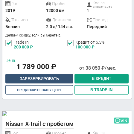
Кол-во
Год
Пробег
владельцев
2019
12000 км
1
Топливо
Двигатель
Привод
Бензин
2.0 л/ 144 л.с.
Передний
Делаем скидку, если вы берете в:
Trade In
Кредит от 6,5%
200 000
₽
100 000
₽
Цена:
1 789 000
₽
от
38 050
₽/мес.
В КРЕДИТ
ЗАРЕЗЕРВИРОВАТЬ
В TRADE IN
ПРЕДЛОЖИТЕ ВАШУ ЦЕНУ
VIN
Nissan X-trail с пробегом
Кол-во
Год
Пробег