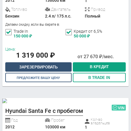
2012
136000 км
1
Топливо
Двигатель
Привод
Бензин
2.4 л/ 175 л.с.
Полный
Делаем скидку, если вы берете в:
Trade In
Кредит от 6,5%
150 000
₽
50 000
₽
Цена:
1 319 000
₽
от
27 670
₽/мес.
В КРЕДИТ
ЗАРЕЗЕРВИРОВАТЬ
В TRADE IN
ПРЕДЛОЖИТЕ ВАШУ ЦЕНУ
VIN
Hyundai Santa Fe с пробегом
Кол-во
Год
Пробег
владельцев
2012
103000 км
1