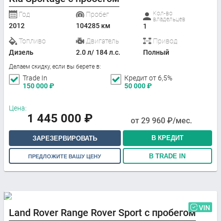
Кол-во
Год
Пробег
владельцев
2012
104285 км
1
Топливо
Двигатель
Привод
Дизель
2.0 л/ 184 л.с.
Полный
Делаем скидку, если вы берете в:
Trade In
Кредит от 6,5%
150 000
₽
50 000
₽
Цена:
1 445 000
₽
от
29 960
₽/мес.
В КРЕДИТ
ЗАРЕЗЕРВИРОВАТЬ
В TRADE IN
ПРЕДЛОЖИТЕ ВАШУ ЦЕНУ
VIN
Land Rover Range Rover Sport с пробегом