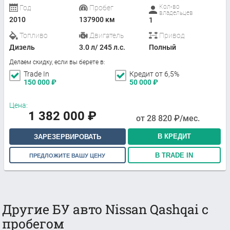
Кол-во
Год
Пробег
владельцев
2010
137900 км
1
Топливо
Двигатель
Привод
Дизель
3.0 л/ 245 л.с.
Полный
Делаем скидку, если вы берете в:
Trade In
Кредит от 6,5%
150 000
₽
50 000
₽
Цена:
1 382 000
₽
от
28 820
₽/мес.
В КРЕДИТ
ЗАРЕЗЕРВИРОВАТЬ
В TRADE IN
ПРЕДЛОЖИТЕ ВАШУ ЦЕНУ
Другие БУ авто Nissan Qashqai с
пробегом