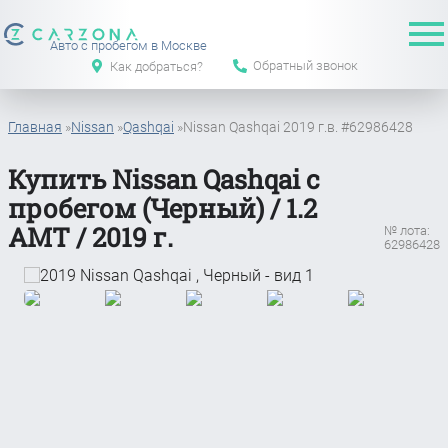
Авто с пробегом в Москве
Обратный звонок
Как добраться?
Главная
»
Nissan
»
Qashqai
»
Nissan Qashqai 2019 г.в. #62986428
Купить Nissan Qashqai с
пробегом (Черный) / 1.2
АМТ / 2019 г.
№ лота:
62986428