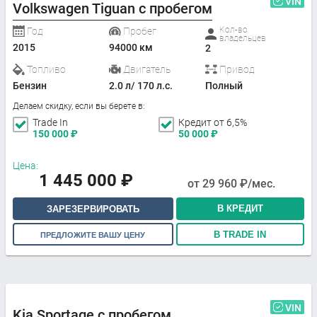
VIN
Volkswagen Tiguan с пробегом
Кол-во
Год
Пробег
владельцев
2015
94000 км
2
Топливо
Двигатель
Привод
Бензин
2.0 л/ 170 л.с.
Полный
Делаем скидку, если вы берете в:
Trade In
Кредит от 6,5%
150 000
₽
50 000
₽
Цена:
1 445 000
₽
от
29 960
₽/мес.
В КРЕДИТ
ЗАРЕЗЕРВИРОВАТЬ
В TRADE IN
ПРЕДЛОЖИТЕ ВАШУ ЦЕНУ
VIN
Kia Sportage с пробегом