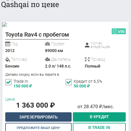
Qashqai по цене
VIN
Toyota Rav4 с пробегом
Кол-во
Год
Пробег
владельцев
2012
89000 км
Топливо
Двигатель
Привод
Бензин
2.0 л/ 148 л.с.
Полный
Делаем скидку, если вы берете в:
Trade In
Кредит от 6,5%
150 000
₽
50 000
₽
Цена:
1 363 000
₽
от
28 470
₽/мес.
В КРЕДИТ
ЗАРЕЗЕРВИРОВАТЬ
В TRADE IN
ПРЕДЛОЖИТЕ ВАШУ ЦЕНУ