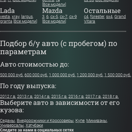
[
Все модели
]
Lada
Mazda
Остальные
vesta
,
xray
,
largus
,
3
,
6
,
cx-5
,
cx-7
,
cx-9
c4
,
forester
,
sx4
,
Grand
granta
[
Все модели
]
[
Все модели
]
Vitara
Подбор б/у авто (с пробегом) по
параметрам
Авто стоимостью до:
500 000 руб.
600 000 руб.
1 000 000 руб.
1 200 000 руб.
1 500 000 руб.
По году выпуска:
2012 г.в.
2013 г.в.
2014 г.в.
2015 г.в.
2016 г.в.
2017 г.в.
2018 г.в.
Выберите авто в зависимости от его
кузова:
Седаны
,
Внедорожники и Кроссоверы
,
Купе
,
Минивэны
,
Универсалы
,
Хэтчбэки
Следите за нами в социальных сетях