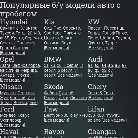
Популярные б/у модели авто с
пробегом
Hyundai
Kia
VW
Санта Фе
,
Элантра
,
Сид
,
Рио
,
Соренто
,
Пассат
,
Пассат цц
,
Туксон
,
Гетц
,
i20
,
i40
,
Sportage
,
Пиканто
,
Гольф
,
Гольф Плюс
,
ix-35
,
Крета
,
Соренто
,
Церато
,
Венга
,
Поло
,
Шаран
,
Тоуран
,
Соната
,
Солярис
,
Оптима
,
Соул
Джетта
,
Туарег
Гранд Старекс
[
Все модели
]
[
Все модели
]
[
Все модели
]
Opel
BMW
Audi
Astra
,
Зафира
Корса
,
x1
,
x3
,
x6
,
1 серия
,
3
a1
,
a3
,
a4
,
a5
,
a6
,
a7
,
Инсигниа
,
Мерива
,
серия
,
5 серия
,
7
a8
,
q3
,
q5
,
q7
Антара
,
Мокка
серия
[
Все модели
]
[
Все модели
]
[
Все модели
]
Nissan
Skoda
Chery
Мурано
,
Террано
,
Фабиа
,
Суперб
,
Тигго 5
,
Тигго
Жук
,
Кашкай
,
Икс
Рапид
,
Йети
,
Октавиа
[
Все модели
]
Треил
[
Все модели
]
[
Все модели
]
Ford
Faw
Lifan
Мондео
,
Фокус
,
Бестурн х80
,
oley
,
x-40
x50
,
x60
,
myway
,
Эксплорер
[
Все модели
]
solano
[
Все модели
]
[
Все модели
]
Haval
Ravon
Changan
h-6
,
f7
[
Все модели
]
gentra
,
r4
cs-35
[
Все модели
]