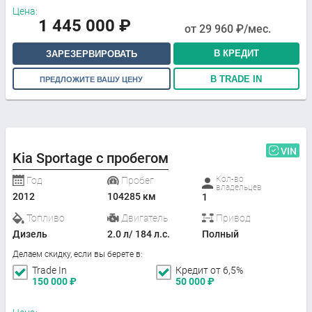
Цена:
1 445 000
₽
от
29 960
₽/мес.
В КРЕДИТ
ЗАРЕЗЕРВИРОВАТЬ
В TRADE IN
ПРЕДЛОЖИТЕ ВАШУ ЦЕНУ
VIN
Kia Sportage с пробегом
Кол-во
Год
Пробег
владельцев
2012
104285 км
1
Топливо
Двигатель
Привод
Дизель
2.0 л/ 184 л.с.
Полный
Делаем скидку, если вы берете в:
Trade In
Кредит от 6,5%
150 000
₽
50 000
₽