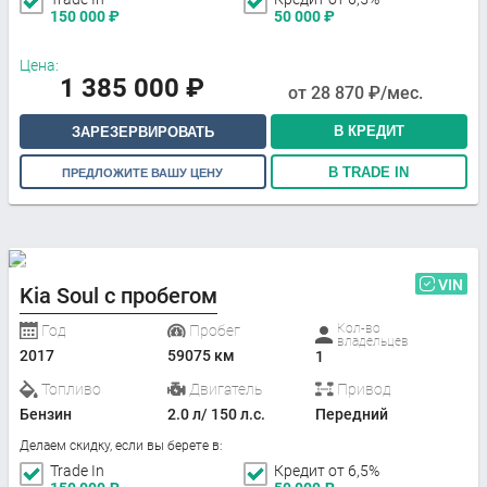
150 000
₽
50 000
₽
Цена:
1 385 000
₽
от
28 870
₽/мес.
В КРЕДИТ
ЗАРЕЗЕРВИРОВАТЬ
В TRADE IN
ПРЕДЛОЖИТЕ ВАШУ ЦЕНУ
VIN
Kia Soul с пробегом
Кол-во
Год
Пробег
владельцев
2017
59075 км
1
Топливо
Двигатель
Привод
Бензин
2.0 л/ 150 л.с.
Передний
Делаем скидку, если вы берете в:
Trade In
Кредит от 6,5%