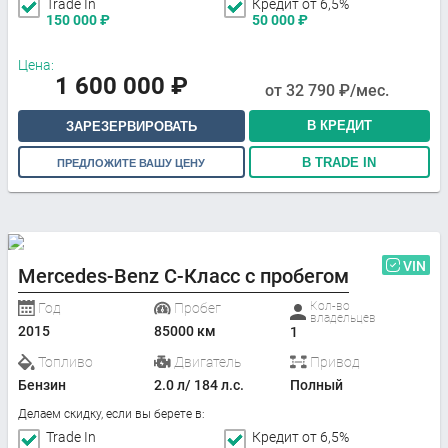
Trade In
Кредит от 6,5%
150 000
₽
50 000
₽
Цена:
1 600 000
₽
от
32 790
₽/мес.
В КРЕДИТ
ЗАРЕЗЕРВИРОВАТЬ
В TRADE IN
ПРЕДЛОЖИТЕ ВАШУ ЦЕНУ
VIN
Mercedes-Benz C-Класс с пробегом
Кол-во
Год
Пробег
владельцев
2015
85000 км
1
Топливо
Двигатель
Привод
Бензин
2.0 л/ 184 л.с.
Полный
Делаем скидку, если вы берете в:
Trade In
Кредит от 6,5%