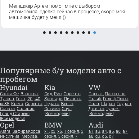
Менеджер Артем помог мне с выбором
автомобиля, сделка сейчас в процессе, скоро моя
машинка будет у меня ))
Популярные б/у модели авто с
пробегом
Hyundai
Kia
VW
Санта Фе
,
Элантра
,
Сид
,
Рио
,
Соренто
,
Пассат
,
Пассат цц
,
Туксон
,
Гетц
,
i20
,
i40
,
Sportage
,
Пиканто
,
Гольф
,
Гольф Плюс
,
ix-35
,
Крета
,
Соренто
,
Церато
,
Венга
,
Поло
,
Шаран
,
Тоуран
,
Соната
,
Солярис
,
Оптима
,
Соул
Джетта
,
Туарег
Гранд Старекс
[
Все модели
]
[
Все модели
]
[
Все модели
]
Opel
BMW
Audi
Astra
,
Зафира
Корса
,
x1
,
x3
,
x6
,
1 серия
,
3
a1
,
a3
,
a4
,
a5
,
a6
,
a7
,
Инсигниа
,
Мерива
,
серия
,
5 серия
,
7
a8
,
q3
,
q5
,
q7