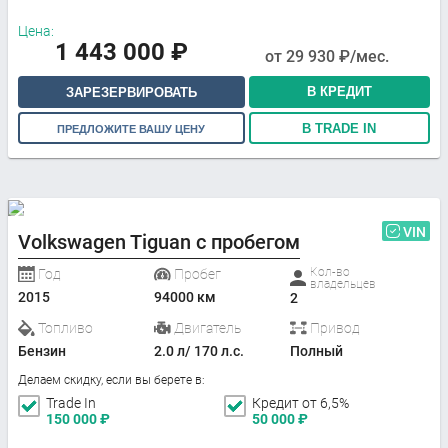
Цена:
1 443 000
₽
от
29 930
₽/мес.
В КРЕДИТ
ЗАРЕЗЕРВИРОВАТЬ
В TRADE IN
ПРЕДЛОЖИТЕ ВАШУ ЦЕНУ
VIN
Volkswagen Tiguan с пробегом
Кол-во
Год
Пробег
владельцев
2015
94000 км
2
Топливо
Двигатель
Привод
Бензин
2.0 л/ 170 л.с.
Полный
Делаем скидку, если вы берете в:
Trade In
Кредит от 6,5%
150 000
₽
50 000
₽