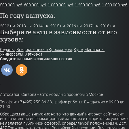
500 000 руб.
600 000 руб.
1 000 000 руб.
1 200 000 руб.
1 500 000 руб.
По году выпуска:
2012 г.в.
2013 г.в.
2014 г.в.
2015 г.в.
2016 г.в.
2017 г.в.
2018 г.в.
Выберите авто в зависимости от его
кузова:
Седаны
,
Внедорожники и Кроссоверы
,
Купе
,
Минивэны
,
Универсалы
,
Хэтчбэки
Следите за нами в социальных сетях
Автосалон Carzona - автомобили с пробегом в Москве
Телефон:
+7 (495) 255-36-38
,
график работы: Ежедневно с 09:00 до
21:00
Обращаем ваше внимание на то, что данный интернет-сайт носит
исключительно информационный характер и ни при каких условиях
не является публичной офертой, определяемой положением ч. 2 ст.
437 Гражданского кодекса Российской Федерации. Для получения