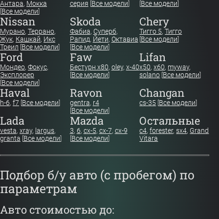
Антара
,
Мокка
серия
[
Все модели
]
[
Все модели
]
[
Все модели
]
Nissan
Skoda
Chery
Мурано
,
Террано
,
Фабиа
,
Суперб
,
Тигго 5
,
Тигго
Жук
,
Кашкай
,
Икс
Рапид
,
Йети
,
Октавиа
[
Все модели
]
Треил
[
Все модели
]
[
Все модели
]
Ford
Faw
Lifan
Мондео
,
Фокус
,
Бестурн х80
,
oley
,
x-40
x50
,
x60
,
myway
,
Эксплорер
[
Все модели
]
solano
[
Все модели
]
[
Все модели
]
Haval
Ravon
Changan
h-6
,
f7
[
Все модели
]
gentra
,
r4
cs-35
[
Все модели
]
[
Все модели
]
Lada
Mazda
Остальные
vesta
,
xray
,
largus
,
3
,
6
,
cx-5
,
cx-7
,
cx-9
c4
,
forester
,
sx4
,
Grand
granta
[
Все модели
]
[
Все модели
]
Vitara
Подбор б/у авто (с пробегом) по
параметрам
Авто стоимостью до: