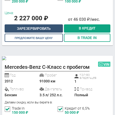
200 000
₽
100 000
₽
Цена:
2 227 000
₽
от
46 030
₽/мес.
В КРЕДИТ
ЗАРЕЗЕРВИРОВАТЬ
В TRADE IN
ПРЕДЛОЖИТЕ ВАШУ ЦЕНУ
VIN
Mercedes-Benz C-Класс с пробегом
Кол-во
Год
Пробег
владельцев
2012
91000 км
1
Топливо
Двигатель
Привод
Бензин
3.5 л/ 252 л.с.
Полный
Делаем скидку, если вы берете в:
Trade In
Кредит от 6,5%
150 000
₽
50 000
₽