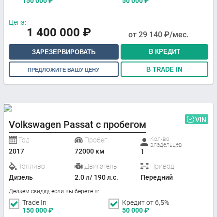
150 000
₽
50 000
₽
Цена:
1 400 000
₽
от
29 140
₽/мес.
В КРЕДИТ
ЗАРЕЗЕРВИРОВАТЬ
В TRADE IN
ПРЕДЛОЖИТЕ ВАШУ ЦЕНУ
VIN
Volkswagen Passat с пробегом
Кол-во
Год
Пробег
владельцев
2017
72000 км
1
Топливо
Двигатель
Привод
Дизель
2.0 л/ 190 л.с.
Передний
Делаем скидку, если вы берете в:
Trade In
Кредит от 6,5%
150 000
₽
50 000
₽