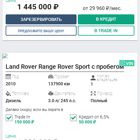
Цена:
1 445 000
₽
от
29 960
₽/мес.
В КРЕДИТ
ЗАРЕЗЕРВИРОВАТЬ
В TRADE IN
ПРЕДЛОЖИТЕ ВАШУ ЦЕНУ
VIN
Land Rover Range Rover Sport с пробегом
Кол-во
Год
Пробег
владельцев
2010
137900 км
1
Топливо
Двигатель
Привод
Дизель
3.0 л/ 245 л.с.
Полный
Делаем скидку, если вы берете в:
Trade In
Кредит от 6,5%
150 000
₽
50 000
₽
Цена: