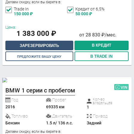
Делаем скидку, если вы берете в:
Trade In
Кредит от 6,5%
150 000
₽
50 000
₽
Цена:
1 383 000
₽
от
28 830
₽/мес.
В КРЕДИТ
ЗАРЕЗЕРВИРОВАТЬ
В TRADE IN
ПРЕДЛОЖИТЕ ВАШУ ЦЕНУ
VIN
BMW 1 серии с пробегом
Кол-во
Год
Пробег
владельцев
2016
69335 км
1
Топливо
Двигатель
Привод
Бензин
1.5 л/ 136 л.с.
Задний
Делаем скидку, если вы берете в: