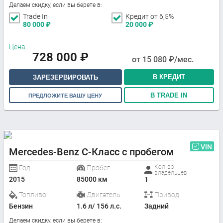
Делаем скидку, если вы берете в:
Trade In
Кредит от 6,5%
80 000
₽
20 000
₽
Цена:
728 000
₽
от
15 080
₽/мес.
В КРЕДИТ
ЗАРЕЗЕРВИРОВАТЬ
В TRADE IN
ПРЕДЛОЖИТЕ ВАШУ ЦЕНУ
VIN
Mercedes-Benz C-Класс с пробегом
Кол-во
Год
Пробег
владельцев
2015
85000 км
1
Топливо
Двигатель
Привод
Бензин
1.6 л/ 156 л.с.
Задний
Делаем скидку, если вы берете в: