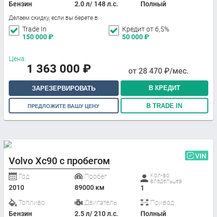
Бензин
2.0 л/ 148 л.с.
Полный
Делаем скидку, если вы берете в:
Trade In
Кредит от 6,5%
150 000
₽
50 000
₽
Цена:
1 363 000
₽
от
28 470
₽/мес.
В КРЕДИТ
ЗАРЕЗЕРВИРОВАТЬ
В TRADE IN
ПРЕДЛОЖИТЕ ВАШУ ЦЕНУ
VIN
Volvo Xc90 с пробегом
Кол-во
Год
Пробег
владельцев
2010
89000 км
1
Топливо
Двигатель
Привод
Бензин
2.5 л/ 210 л.с.
Полный