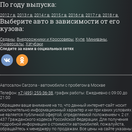
По году выпуска:
2012 г.в.
2013 г.в.
2014 г.в.
2015 г.в.
2016 г.в.
2017 г.в.
2018 г.в.
Выберите авто в зависимости от его
кузова:
Седаны
,
Внедорожники и Кроссоверы
,
Купе
,
Минивэны
,
Универсалы
,
Хэтчбэки
Следите за нами в социальных сетях
Автосалон Carzona - автомобили с пробегом в Москве
Телефон:
+7 (495) 255-36-38
,
график работы: Ежедневно с 09:00 до
21:00
Обращаем ваше внимание на то, что данный интернет-сайт носит
исключительно информационный характер и ни при каких условиях
не является публичной офертой, определяемой положением ч. 2 ст.
437 Гражданского кодекса Российской Федерации. Для получения
подробной информации о стоимости автомобилей, пожалуйста,
обращайтесь к менеджеру по продажам. Все цены на сайте указаны