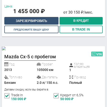
Цена:
1 455 000
₽
от
30 150
₽/мес.
В КРЕДИТ
ЗАРЕЗЕРВИРОВАТЬ
В TRADE IN
ПРЕДЛОЖИТЕ ВАШУ ЦЕНУ
VIN
Mazda Cx-5 с пробегом
Кол-во
Год
Пробег
владельцев
2013
105000 км
1
Топливо
Двигатель
Привод
Бензин
2.0 л/ 150 л.с.
Полный
Делаем скидку, если вы берете в:
Trade In
Кредит от 6,5%
150 000
₽
50 000
₽