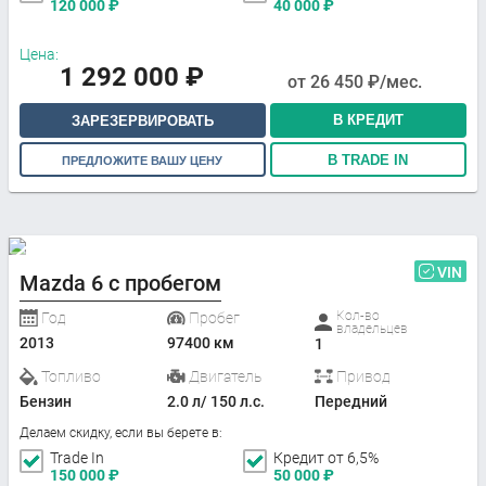
120 000
₽
40 000
₽
Цена:
1 292 000
₽
от
26 450
₽/мес.
В КРЕДИТ
ЗАРЕЗЕРВИРОВАТЬ
В TRADE IN
ПРЕДЛОЖИТЕ ВАШУ ЦЕНУ
VIN
Mazda 6 с пробегом
Кол-во
Год
Пробег
владельцев
2013
97400 км
1
Топливо
Двигатель
Привод
Бензин
2.0 л/ 150 л.с.
Передний
Делаем скидку, если вы берете в:
Trade In
Кредит от 6,5%
150 000
₽
50 000
₽