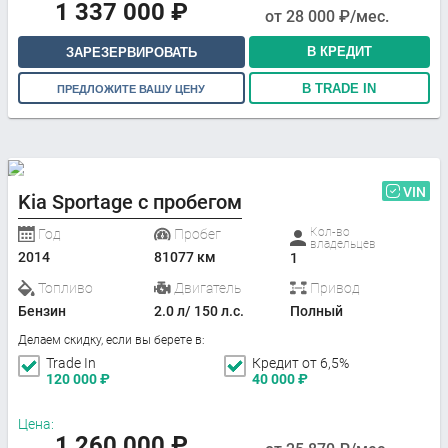
1 337 000
₽
от
28 000
₽/мес.
В КРЕДИТ
ЗАРЕЗЕРВИРОВАТЬ
В TRADE IN
ПРЕДЛОЖИТЕ ВАШУ ЦЕНУ
VIN
Kia Sportage с пробегом
Кол-во
Год
Пробег
владельцев
2014
81077 км
1
Топливо
Двигатель
Привод
Бензин
2.0 л/ 150 л.с.
Полный
Делаем скидку, если вы берете в:
Trade In
Кредит от 6,5%
120 000
₽
40 000
₽
Цена:
1 260 000
₽