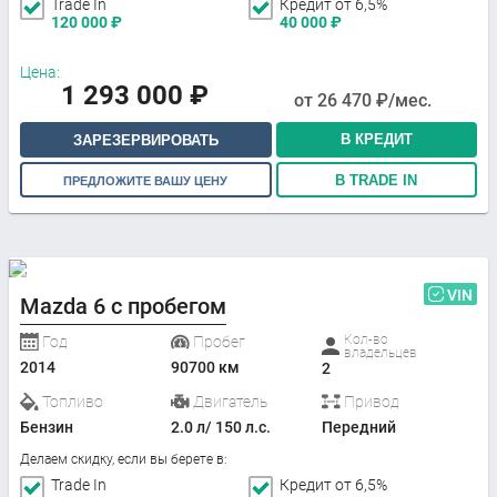
Trade In
Кредит от 6,5%
120 000
₽
40 000
₽
Цена:
1 293 000
₽
от
26 470
₽/мес.
В КРЕДИТ
ЗАРЕЗЕРВИРОВАТЬ
В TRADE IN
ПРЕДЛОЖИТЕ ВАШУ ЦЕНУ
VIN
Mazda 6 с пробегом
Кол-во
Год
Пробег
владельцев
2014
90700 км
2
Топливо
Двигатель
Привод
Бензин
2.0 л/ 150 л.с.
Передний
Делаем скидку, если вы берете в:
Trade In
Кредит от 6,5%