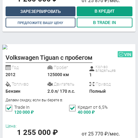
от
25 870
₽/мес.
В КРЕДИТ
ЗАРЕЗЕРВИРОВАТЬ
В TRADE IN
ПРЕДЛОЖИТЕ ВАШУ ЦЕНУ
VIN
Volkswagen Tiguan с пробегом
Кол-во
Год
Пробег
владельцев
2012
125000 км
1
Топливо
Двигатель
Привод
Бензин
2.0 л/ 170 л.с.
Полный
Делаем скидку, если вы берете в:
Trade In
Кредит от 6,5%
120 000
₽
40 000
₽
Цена:
1 255 000
₽
от
25 770
₽/мес.