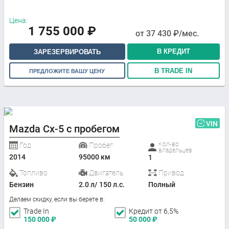
Цена:
1 755 000
₽
от
37 430
₽/мес.
В КРЕДИТ
ЗАРЕЗЕРВИРОВАТЬ
В TRADE IN
ПРЕДЛОЖИТЕ ВАШУ ЦЕНУ
VIN
Mazda Cx-5 с пробегом
Кол-во
Год
Пробег
владельцев
2014
95000 км
1
Топливо
Двигатель
Привод
Бензин
2.0 л/ 150 л.с.
Полный
Делаем скидку, если вы берете в:
Trade In
Кредит от 6,5%
150 000
₽
50 000
₽