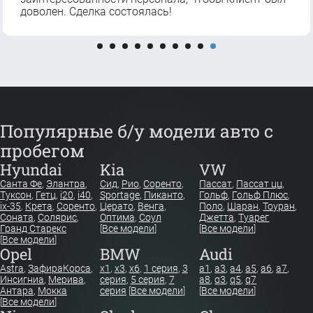
доволен. Сделка состоялась!
Популярные б/у модели авто с
пробегом
Hyundai
Kia
VW
Санта Фе
,
Элантра
,
Сид
,
Рио
,
Соренто
,
Пассат
,
Пассат цц
,
Туксон
,
Гетц
,
i20
,
i40
,
Sportage
,
Пиканто
,
Гольф
,
Гольф Плюс
,
ix-35
,
Крета
,
Соренто
,
Церато
,
Венга
,
Поло
,
Шаран
,
Тоуран
,
Соната
,
Солярис
,
Оптима
,
Соул
Джетта
,
Туарег
Гранд Старекс
[
Все модели
]
[
Все модели
]
[
Все модели
]
Opel
BMW
Audi
Astra
,
Зафира
Корса
,
x1
,
x3
,
x6
,
1 серия
,
3
a1
,
a3
,
a4
,
a5
,
a6
,
a7
,
Инсигниа
,
Мерива
,
серия
,
5 серия
,
7
a8
,
q3
,
q5
,
q7
Антара
,
Мокка
серия
[
Все модели
]
[
Все модели
]
[
Все модели
]