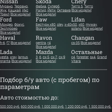
Nissan
Skoda
Chery
Мурано
,
Террано
,
Фабиа
,
Суперб
,
Тигго 5
,
Тигго
Жук
,
Кашкай
,
Икс
Рапид
,
Йети
,
Октавиа
[
Все модели
]
Треил
[
Все модели
]
[
Все модели
]
Ford
Faw
Lifan
Мондео
,
Фокус
,
Бестурн х80
,
oley
,
x-40
x50
,
x60
,
myway
,
Эксплорер
[
Все модели
]
solano
[
Все модели
]
[
Все модели
]
Haval
Ravon
Changan
h-6
,
f7
[
Все модели
]
gentra
,
r4
cs-35
[
Все модели
]
[
Все модели
]
Lada
Mazda
Остальные
vesta
,
xray
,
largus
,
3
,
6
,
cx-5
,
cx-7
,
cx-9
c4
,
forester
,
sx4
,
Grand
granta
[
Все модели
]
[
Все модели
]
Vitara
Подбор б/у авто (с пробегом) по
параметрам
Авто стоимостью до:
500 000 руб.
600 000 руб.
1 000 000 руб.
1 200 000 руб.
1 500 000 руб.