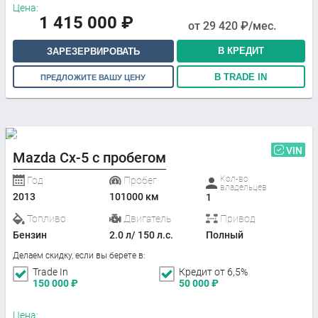
Цена:
1 415 000
₽
от
29 420
₽/мес.
В КРЕДИТ
ЗАРЕЗЕРВИРОВАТЬ
В TRADE IN
ПРЕДЛОЖИТЕ ВАШУ ЦЕНУ
VIN
Mazda Cx-5 с пробегом
Кол-во
Год
Пробег
владельцев
2013
101000 км
1
Топливо
Двигатель
Привод
Бензин
2.0 л/ 150 л.с.
Полный
Делаем скидку, если вы берете в:
Trade In
Кредит от 6,5%
150 000
₽
50 000
₽
Цена: