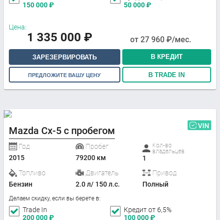
150 000
₽
50 000
₽
Цена:
1 335 000
₽
от
27 960
₽/мес.
В КРЕДИТ
ЗАРЕЗЕРВИРОВАТЬ
В TRADE IN
ПРЕДЛОЖИТЕ ВАШУ ЦЕНУ
VIN
Mazda Cx-5 с пробегом
Кол-во
Год
Пробег
владельцев
2015
79200 км
1
Топливо
Двигатель
Привод
Бензин
2.0 л/ 150 л.с.
Полный
Делаем скидку, если вы берете в:
Trade In
Кредит от 6,5%
200 000
₽
100 000
₽