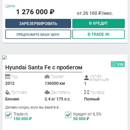
Цена:
1 276 000
₽
от
26 160
₽/мес.
В КРЕДИТ
ЗАРЕЗЕРВИРОВАТЬ
В TRADE IN
ПРЕДЛОЖИТЕ ВАШУ ЦЕНУ
VIN
Hyundai Santa Fe с пробегом
Кол-во
Год
Пробег
владельцев
2012
136000 км
1
Топливо
Двигатель
Привод
Бензин
2.4 л/ 175 л.с.
Полный
Делаем скидку, если вы берете в:
Trade In
Кредит от 6,5%
150 000
₽
50 000
₽