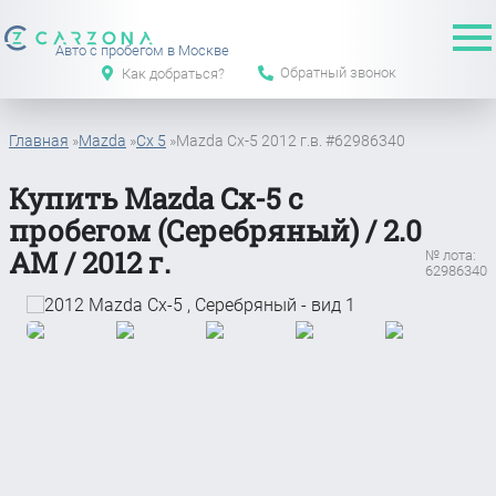
Авто с пробегом в Москве
Обратный звонок
Как добраться?
Главная
»
Mazda
»
Cx 5
»
Mazda Cx-5 2012 г.в. #62986340
Купить Mazda Cx-5 с
пробегом (Серебряный) / 2.0
АМ / 2012 г.
№ лота:
62986340