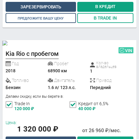
В КРЕДИТ
ЗАРЕЗЕРВИРОВАТЬ
В TRADE IN
ПРЕДЛОЖИТЕ ВАШУ ЦЕНУ
VIN
Kia Rio с пробегом
Кол-во
Год
Пробег
владельцев
2018
68900 км
1
Топливо
Двигатель
Привод
Бензин
1.6 л/ 123 л.с.
Передний
Делаем скидку, если вы берете в:
Trade In
Кредит от 6,5%
120 000
₽
40 000
₽
Цена:
1 320 000
₽
от
26 960
₽/мес.