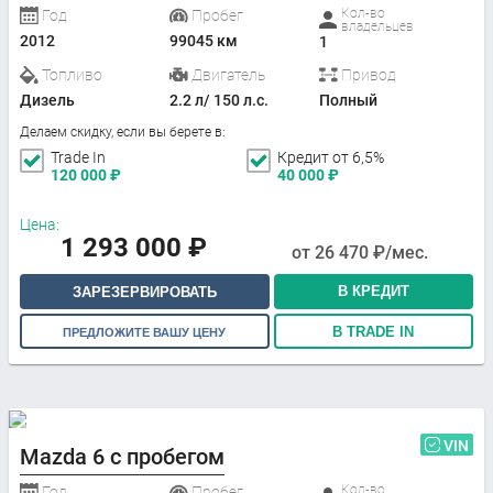
Кол-во
Год
Пробег
владельцев
2012
99045 км
1
Топливо
Двигатель
Привод
Дизель
2.2 л/ 150 л.с.
Полный
Делаем скидку, если вы берете в:
Trade In
Кредит от 6,5%
120 000
₽
40 000
₽
Цена:
1 293 000
₽
от
26 470
₽/мес.
В КРЕДИТ
ЗАРЕЗЕРВИРОВАТЬ
В TRADE IN
ПРЕДЛОЖИТЕ ВАШУ ЦЕНУ
VIN
Mazda 6 с пробегом
Кол-во
Год
Пробег