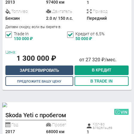
2013
97400 км
1
Топливо
Двигатель
Привод
Бензин
2.0 л/ 150 л.с.
Передний
Делаем скидку, если вы берете в:
Trade In
Кредит от 6,5%
150 000
₽
50 000
₽
Цена:
1 300 000
₽
от
27 320
₽/мес.
В КРЕДИТ
ЗАРЕЗЕРВИРОВАТЬ
В TRADE IN
ПРЕДЛОЖИТЕ ВАШУ ЦЕНУ
VIN
Skoda Yeti с пробегом
Кол-во
Год
Пробег
владельцев
2017
68000 км
1