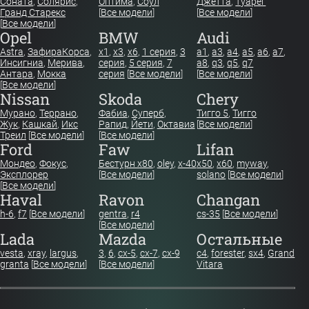
Соната
,
Солярис
,
Оптима
,
Соул
Джетта
,
Туарег
Гранд Старекс
[
Все модели
]
[
Все модели
]
[
Все модели
]
Opel
BMW
Audi
Astra
,
Зафира
Корса
,
x1
,
x3
,
x6
,
1 серия
,
3
a1
,
a3
,
a4
,
a5
,
a6
,
a7
,
Инсигниа
,
Мерива
,
серия
,
5 серия
,
7
a8
,
q3
,
q5
,
q7
Антара
,
Мокка
серия
[
Все модели
]
[
Все модели
]
[
Все модели
]
Nissan
Skoda
Chery
Мурано
,
Террано
,
Фабиа
,
Суперб
,
Тигго 5
,
Тигго
Жук
,
Кашкай
,
Икс
Рапид
,
Йети
,
Октавиа
[
Все модели
]
Треил
[
Все модели
]
[
Все модели
]
Ford
Faw
Lifan
Мондео
,
Фокус
,
Бестурн х80
,
oley
,
x-40
x50
,
x60
,
myway
,
Эксплорер
[
Все модели
]
solano
[
Все модели
]
[
Все модели
]
Haval
Ravon
Changan
h-6
,
f7
[
Все модели
]
gentra
,
r4
cs-35
[
Все модели
]
[
Все модели
]
Lada
Mazda
Остальные
vesta
,
xray
,
largus
,
3
,
6
,
cx-5
,
cx-7
,
cx-9
c4
,
forester
,
sx4
,
Grand
granta
[
Все модели
]
[
Все модели
]
Vitara