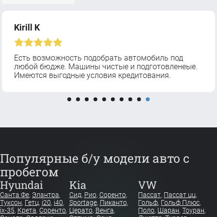
Kirill K
Есть возможность подобрать автомобиль под
любой бюдже. Машины чистые и подготовленеые.
Имеются выгодные условия кредитования.
Популярные б/у модели авто с
пробегом
Hyundai
Kia
VW
Санта Фе
,
Элантра
,
Сид
,
Рио
,
Соренто
,
Пассат
,
Пассат цц
,
Туксон
,
Гетц
,
i20
,
i40
,
Sportage
,
Пиканто
,
Гольф
,
Гольф Плюс
,
ix-35
,
Крета
,
Соренто
,
Церато
,
Венга
,
Поло
,
Шаран
,
Тоуран
,