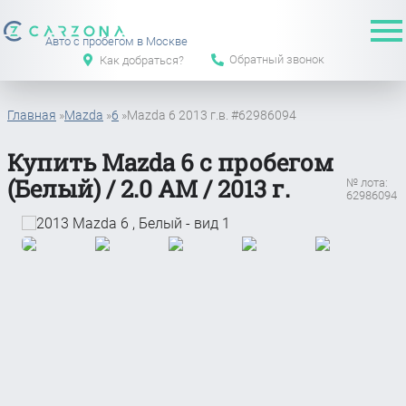
Авто с пробегом в Москве
Обратный звонок
Как добраться?
Главная
»
Mazda
»
6
»
Mazda 6 2013 г.в. #62986094
Купить Mazda 6 с пробегом
(Белый) / 2.0 АМ / 2013 г.
№ лота:
62986094