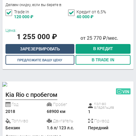
Делаем скидку, если вы берете в:
Trade In
Кредит от 6,5%
120 000
₽
40 000
₽
Цена:
1 255 000
₽
от
25 770
₽/мес.
В КРЕДИТ
ЗАРЕЗЕРВИРОВАТЬ
В TRADE IN
ПРЕДЛОЖИТЕ ВАШУ ЦЕНУ
VIN
Kia Rio с пробегом
Кол-во
Год
Пробег
владельцев
2018
68900 км
1
Топливо
Двигатель
Привод
Бензин
1.6 л/ 123 л.с.
Передний