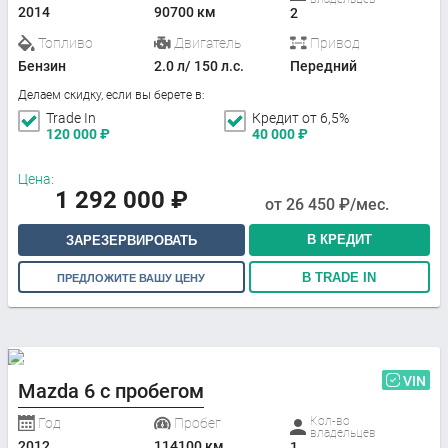
2014
90700 км
2
Топливо
Двигатель
Привод
Бензин
2.0 л/ 150 л.с.
Передний
Делаем скидку, если вы берете в:
Trade In
Кредит от 6,5%
120 000
₽
40 000
₽
Цена:
1 292 000
₽
от
26 450
₽/мес.
В КРЕДИТ
ЗАРЕЗЕРВИРОВАТЬ
В TRADE IN
ПРЕДЛОЖИТЕ ВАШУ ЦЕНУ
VIN
Mazda 6 с пробегом
Кол-во
Год
Пробег
владельцев
2012
114100 км
1