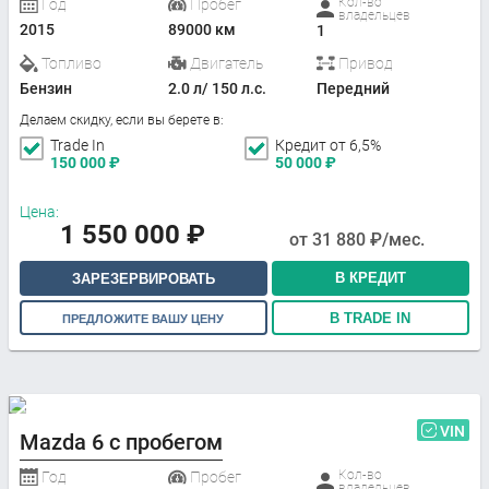
Кол-во
Год
Пробег
владельцев
2015
89000 км
1
Топливо
Двигатель
Привод
Бензин
2.0 л/ 150 л.с.
Передний
Делаем скидку, если вы берете в:
Trade In
Кредит от 6,5%
150 000
₽
50 000
₽
Цена:
1 550 000
₽
от
31 880
₽/мес.
В КРЕДИТ
ЗАРЕЗЕРВИРОВАТЬ
В TRADE IN
ПРЕДЛОЖИТЕ ВАШУ ЦЕНУ
VIN
Mazda 6 с пробегом
Кол-во
Год
Пробег
владельцев