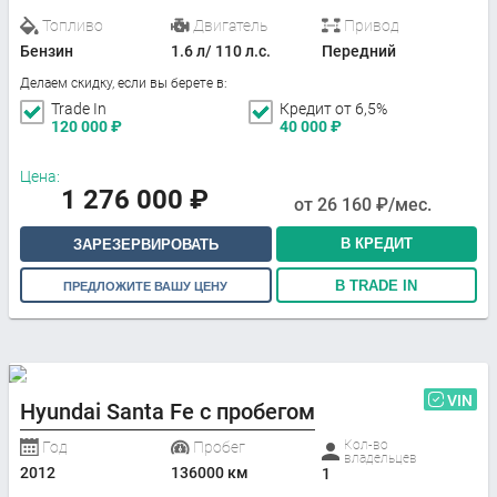
Топливо
Двигатель
Привод
Бензин
1.6 л/ 110 л.с.
Передний
Делаем скидку, если вы берете в:
Trade In
Кредит от 6,5%
120 000
₽
40 000
₽
Цена:
1 276 000
₽
от
26 160
₽/мес.
В КРЕДИТ
ЗАРЕЗЕРВИРОВАТЬ
В TRADE IN
ПРЕДЛОЖИТЕ ВАШУ ЦЕНУ
VIN
Hyundai Santa Fe с пробегом
Кол-во
Год
Пробег
владельцев
2012
136000 км
1