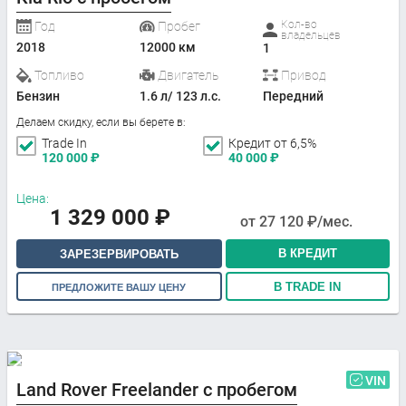
Кол-во
Год
Пробег
владельцев
2018
12000 км
1
Топливо
Двигатель
Привод
Бензин
1.6 л/ 123 л.с.
Передний
Делаем скидку, если вы берете в:
Trade In
Кредит от 6,5%
120 000
₽
40 000
₽
Цена:
1 329 000
₽
от
27 120
₽/мес.
В КРЕДИТ
ЗАРЕЗЕРВИРОВАТЬ
В TRADE IN
ПРЕДЛОЖИТЕ ВАШУ ЦЕНУ
VIN
Land Rover Freelander с пробегом