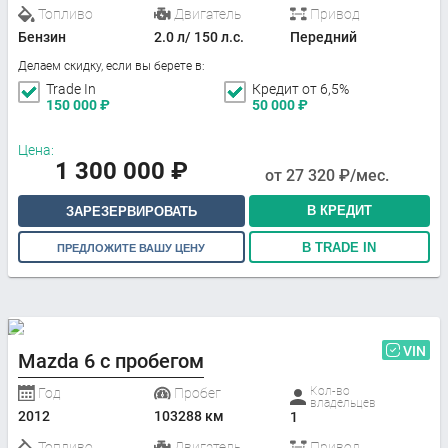
Топливо
Двигатель
Привод
Бензин
2.0 л/ 150 л.с.
Передний
Делаем скидку, если вы берете в:
Trade In
Кредит от 6,5%
150 000
₽
50 000
₽
Цена:
1 300 000
₽
от
27 320
₽/мес.
В КРЕДИТ
ЗАРЕЗЕРВИРОВАТЬ
В TRADE IN
ПРЕДЛОЖИТЕ ВАШУ ЦЕНУ
VIN
Mazda 6 с пробегом
Кол-во
Год
Пробег
владельцев
2012
103288 км
1
Топливо
Двигатель
Привод