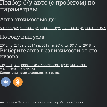
Подбор б/у авто (с пробегом) по
параметрам
Авто стоимостью до:
500 000 руб.
600 000 руб.
1 000 000 руб.
1 200 000 руб.
1 500 000 руб.
По году выпуска:
2012 г.в.
2013 г.в.
2014 г.в.
2015 г.в.
2016 г.в.
2017 г.в.
2018 г.в.
Выберите авто в зависимости от его
кузова:
Седаны
,
Внедорожники и Кроссоверы
,
Купе
,
Минивэны
,
Универсалы
,
Хэтчбэки
Следите за нами в социальных сетях
Автосалон Carzona - автомобили с пробегом в Москве