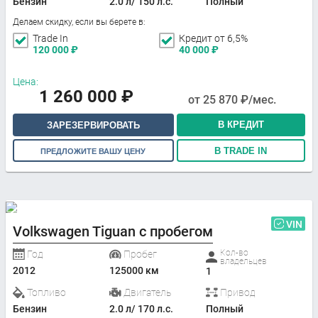
Бензин
2.0 л/ 150 л.с.
Полный
Делаем скидку, если вы берете в:
Trade In
Кредит от 6,5%
120 000
₽
40 000
₽
Цена:
1 260 000
₽
от
25 870
₽/мес.
В КРЕДИТ
ЗАРЕЗЕРВИРОВАТЬ
В TRADE IN
ПРЕДЛОЖИТЕ ВАШУ ЦЕНУ
VIN
Volkswagen Tiguan с пробегом
Кол-во
Год
Пробег
владельцев
2012
125000 км
1
Топливо
Двигатель
Привод
Бензин
2.0 л/ 170 л.с.
Полный