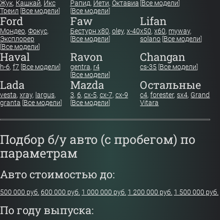
Жук
,
Кашкай
,
Икс
Рапид
,
Йети
,
Октавиа
[
Все модели
]
Треил
[
Все модели
]
[
Все модели
]
Ford
Faw
Lifan
Мондео
,
Фокус
,
Бестурн х80
,
oley
,
x-40
x50
,
x60
,
myway
,
Эксплорер
[
Все модели
]
solano
[
Все модели
]
[
Все модели
]
Haval
Ravon
Changan
h-6
,
f7
[
Все модели
]
gentra
,
r4
cs-35
[
Все модели
]
[
Все модели
]
Lada
Mazda
Остальные
vesta
,
xray
,
largus
,
3
,
6
,
cx-5
,
cx-7
,
cx-9
c4
,
forester
,
sx4
,
Grand
granta
[
Все модели
]
[
Все модели
]
Vitara
Подбор б/у авто (с пробегом) по
параметрам
Авто стоимостью до:
500 000 руб.
600 000 руб.
1 000 000 руб.
1 200 000 руб.
1 500 000 руб.
По году выпуска: