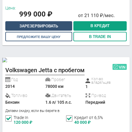
Цена:
999 000
₽
от
21 110
₽/мес.
В КРЕДИТ
ЗАРЕЗЕРВИРОВАТЬ
В TRADE IN
ПРЕДЛОЖИТЕ ВАШУ ЦЕНУ
VIN
Volkswagen Jetta с пробегом
Кол-во
Год
Пробег
владельцев
2014
78000 км
1
Топливо
Двигатель
Привод
Бензин
1.6 л/ 105 л.с.
Передний
Делаем скидку, если вы берете в:
Trade In
Кредит от 6,5%
120 000
₽
40 000
₽