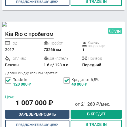
В TRADE IN
ПРЕДЛОЖИТЕ ВАШУ ЦЕНУ
VIN
Kia Rio с пробегом
Кол-во
Год
Пробег
владельцев
2017
73266 км
1
Топливо
Двигатель
Привод
Бензин
1.6 л/ 123 л.с.
Передний
Делаем скидку, если вы берете в:
Trade In
Кредит от 6,5%
120 000
₽
40 000
₽
Цена:
1 007 000
₽
от
21 260
₽/мес.
В КРЕДИТ
ЗАРЕЗЕРВИРОВАТЬ
В TRADE IN
ПРЕДЛОЖИТЕ ВАШУ ЦЕНУ