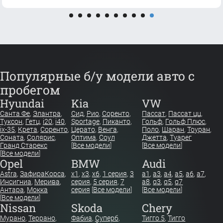
Популярные б/у модели авто с
пробегом
Hyundai
Kia
VW
Санта Фе
,
Элантра
,
Сид
,
Рио
,
Соренто
,
Пассат
,
Пассат цц
,
Туксон
,
Гетц
,
i20
,
i40
,
Sportage
,
Пиканто
,
Гольф
,
Гольф Плюс
,
ix-35
,
Крета
,
Соренто
,
Церато
,
Венга
,
Поло
,
Шаран
,
Тоуран
,
Соната
,
Солярис
,
Оптима
,
Соул
Джетта
,
Туарег
Гранд Старекс
[
Все модели
]
[
Все модели
]
[
Все модели
]
Opel
BMW
Audi
Astra
,
Зафира
Корса
,
x1
,
x3
,
x6
,
1 серия
,
3
a1
,
a3
,
a4
,
a5
,
a6
,
a7
,
Инсигниа
,
Мерива
,
серия
,
5 серия
,
7
a8
,
q3
,
q5
,
q7
Антара
,
Мокка
серия
[
Все модели
]
[
Все модели
]
[
Все модели
]
Nissan
Skoda
Chery
Мурано
,
Террано
,
Фабиа
,
Суперб
,
Тигго 5
,
Тигго