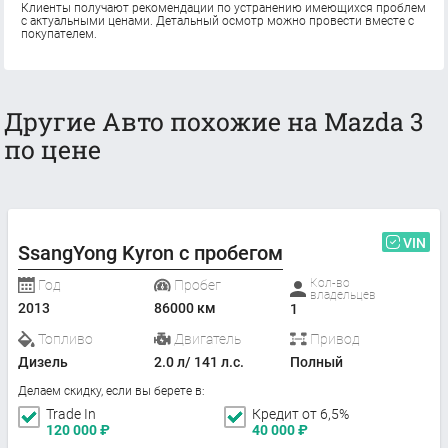
Клиенты получают рекомендации по устранению имеющихся проблем
с актуальными ценами. Детальный осмотр можно провести вместе с
покупателем.
Другие Авто похожие на Mazda 3
по цене
VIN
SsangYong Kyron с пробегом
Кол-во
Год
Пробег
владельцев
2013
86000 км
1
Топливо
Двигатель
Привод
Дизель
2.0 л/ 141 л.с.
Полный
Делаем скидку, если вы берете в:
Trade In
Кредит от 6,5%
120 000
₽
40 000
₽