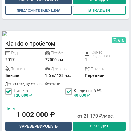
В TRADE IN
ПРЕДЛОЖИТЕ ВАШУ ЦЕНУ
VIN
Kia Rio с пробегом
Кол-во
Год
Пробег
владельцев
2017
77000 км
1
Топливо
Двигатель
Привод
Бензин
1.6 л/ 123 л.с.
Передний
Делаем скидку, если вы берете в:
Trade In
Кредит от 6,5%
120 000
₽
40 000
₽
Цена:
1 002 000
₽
от
21 170
₽/мес.
В КРЕДИТ
ЗАРЕЗЕРВИРОВАТЬ