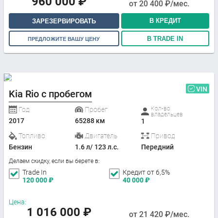
960 000
₽
от
20 400
₽/мес.
В КРЕДИТ
ЗАРЕЗЕРВИРОВАТЬ
В TRADE IN
ПРЕДЛОЖИТЕ ВАШУ ЦЕНУ
VIN
Kia Rio с пробегом
Кол-во
Год
Пробег
владельцев
2017
65288 км
1
Топливо
Двигатель
Привод
Бензин
1.6 л/ 123 л.с.
Передний
Делаем скидку, если вы берете в:
Trade In
Кредит от 6,5%
120 000
₽
40 000
₽
Цена:
1 016 000
₽
от
21 420
₽/мес.