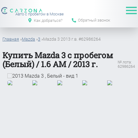
Авто с пробегом в Москве
Обратный звонок
Как добраться?
Главная
»
Mazda
»
3
»
Mazda 3 2013 г.в. #62986264
Купить Mazda 3 с пробегом
(Белый) / 1.6 АМ / 2013 г.
№ лота:
62986264