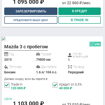
1 095 000
₽
от
22 860
₽/мес.
В КРЕДИТ
ЗАРЕЗЕРВИРОВАТЬ
В TRADE IN
ПРЕДЛОЖИТЕ ВАШУ ЦЕНУ
VIN
Mazda 3 с пробегом
Кол-во
Год
Пробег
владельцев
2015
79800 км
1
Топливо
Двигатель
Привод
Бензин
1.6 л/ 104 л.с.
Передний
Делаем скидку, если вы берете в:
Trade In
Кредит от 6,5%
120 000
₽
40 000
₽
Цена:
1 103 000
₽
от
23 010
₽/мес.