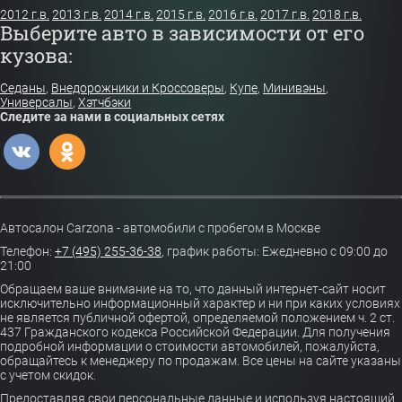
2012 г.в.
2013 г.в.
2014 г.в.
2015 г.в.
2016 г.в.
2017 г.в.
2018 г.в.
Выберите авто в зависимости от его
кузова:
Седаны
,
Внедорожники и Кроссоверы
,
Купе
,
Минивэны
,
Универсалы
,
Хэтчбэки
Следите за нами в социальных сетях
Автосалон Carzona - автомобили с пробегом в Москве
Телефон:
+7 (495) 255-36-38
,
график работы: Ежедневно с 09:00 до
21:00
Обращаем ваше внимание на то, что данный интернет-сайт носит
исключительно информационный характер и ни при каких условиях
не является публичной офертой, определяемой положением ч. 2 ст.
437 Гражданского кодекса Российской Федерации. Для получения
подробной информации о стоимости автомобилей, пожалуйста,
обращайтесь к менеджеру по продажам. Все цены на сайте указаны
с учетом скидок.
Предоставляя свои персональные данные и используя настоящий