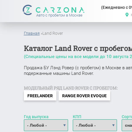
(Ежедневно с 09
Авто с пробегом в Москве
Главная
»
Land Rover
Каталог Land Rover с пробего
(Специальные цены на все модели до
10 августа 
Продажа БУ Лэнд Ровер (с пробегом) в Москве в авт
подержанные машины Land Rover.
МОДЕЛЬНЫЙ РЯД LAND ROVER С ПРОБЕГОМ:
FREELANDER
RANGE ROVER EVOQUE
Год выпуска
КПП
Сорт