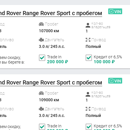
VIN
nd Rover Range Rover Sport с пробегом
Кол-во
Год
Пробег
владельцев
3
107000 км
1
Топливо
Двигатель
Привод
ель
3.0 л/ 245 л.с.
Полный
Trade In
Кредит от 6,5%
аем скидку,
200 000
₽
100 000
₽
 вы берете в:
VIN
nd Rover Range Rover Sport с пробегом
Кол-во
Год
Пробег
владельцев
3
109000 км
1
Топливо
Двигатель
Привод
ель
3.0 л/ 245 л.с.
Полный
Trade In
Кредит от 6,5%
аем скидку,