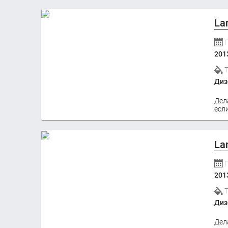
La
201
Диз
Дел
если
La
201
Диз
Дел