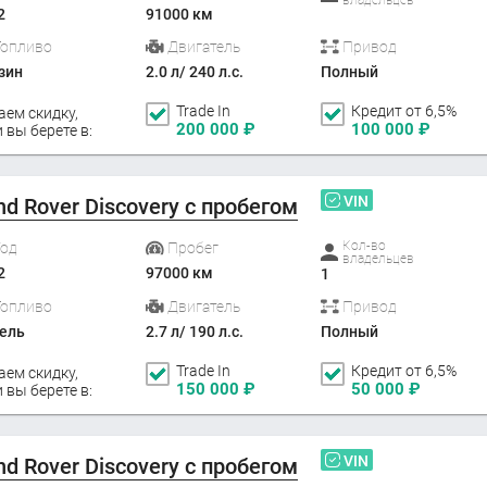
2
91000 км
Топливо
Двигатель
Привод
зин
2.0 л/ 240 л.с.
Полный
Trade In
Кредит от 6,5%
аем скидку,
200 000
₽
100 000
₽
 вы берете в:
VIN
nd Rover Discovery с пробегом
Кол-во
Год
Пробег
владельцев
2
97000 км
1
Топливо
Двигатель
Привод
ель
2.7 л/ 190 л.с.
Полный
Trade In
Кредит от 6,5%
аем скидку,
150 000
₽
50 000
₽
 вы берете в:
VIN
nd Rover Discovery с пробегом