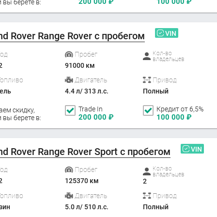
200 000
₽
100 000
₽
 вы берете в:
VIN
nd Rover Range Rover с пробегом
Кол-во
Год
Пробег
владельцев
2
91000 км
Топливо
Двигатель
Привод
ель
4.4 л/ 313 л.с.
Полный
Trade In
Кредит от 6,5%
аем скидку,
200 000
₽
100 000
₽
 вы берете в:
VIN
nd Rover Range Rover Sport с пробегом
Кол-во
Год
Пробег
владельцев
2
125370 км
2
Топливо
Двигатель
Привод
зин
5.0 л/ 510 л.с.
Полный