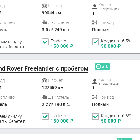
Кол-во
Год
Пробег
владельцев
2
99044 км
1
Топливо
Двигатель
Привод
ель
3.0 л/ 249 л.с.
Полный
Trade In
Кредит от 6,5%
аем скидку,
150 000
₽
50 000
₽
 вы берете в:
VIN
nd Rover Freelander с пробегом
Кол-во
Год
Пробег
владельцев
4
127559 км
1
Топливо
Двигатель
Привод
ель
2.2 л/ 190 л.с.
Полный
Trade In
Кредит от 6,5%
аем скидку,
150 000
₽
50 000
₽
 вы берете в: