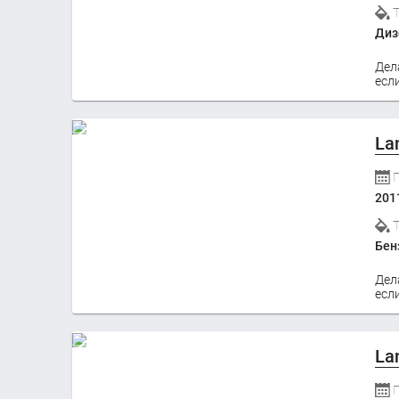
Диз
Дел
если
La
201
Бен
Дел
если
La