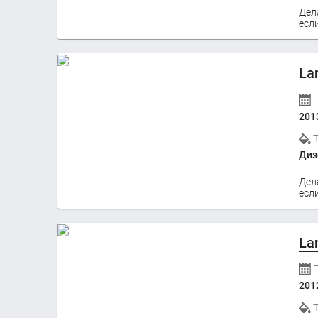
Дел
если
La
201
Диз
Дел
если
La
201