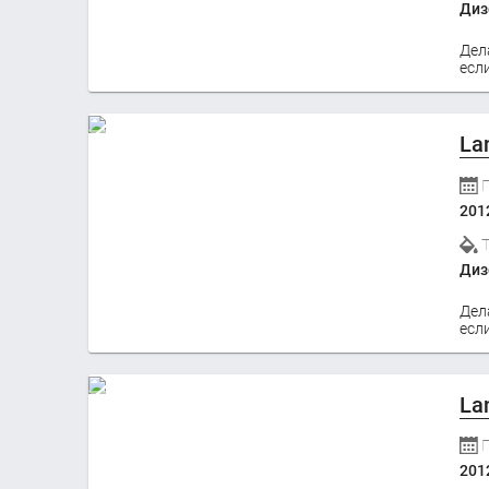
Диз
Дел
если
La
201
Диз
Дел
если
La
201