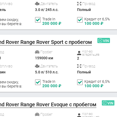
Топливо
Двигатель
Привод
ель
3.0 л/ 245 л.с.
Полный
Trade In
Кредит от 6,5%
аем скидку,
200 000
₽
100 000
₽
 вы берете в:
VIN
nd Rover Range Rover Sport с пробегом
Кол-во
Год
Пробег
владельцев
1
159000 км
2
Топливо
Двигатель
Привод
зин
5.0 л/ 510 л.с.
Полный
Trade In
Кредит от 6,5%
аем скидку,
200 000
₽
100 000
₽
 вы берете в:
VIN
nd Rover Range Rover Evoque с пробегом
Кол-во
Год
Пробег
владельцев