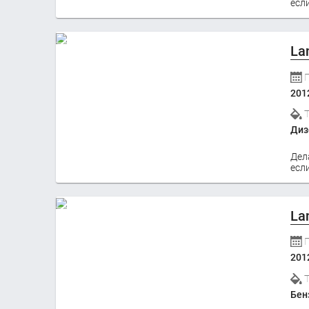
если
La
201
Диз
Дел
если
La
201
Бен