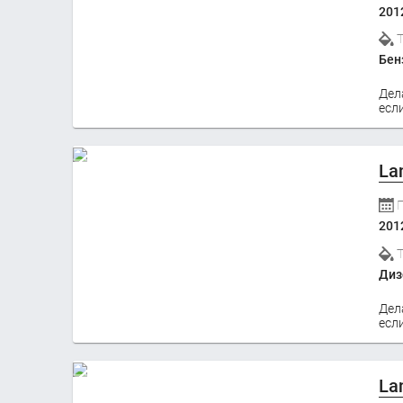
201
Бен
Дел
если
La
201
Диз
Дел
если
La