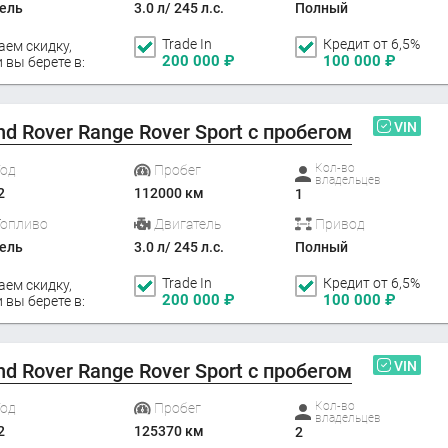
ель
3.0 л/ 245 л.с.
Полный
Trade In
Кредит от 6,5%
аем скидку,
200 000
₽
100 000
₽
 вы берете в:
VIN
nd Rover Range Rover Sport с пробегом
Кол-во
Год
Пробег
владельцев
2
112000 км
1
Топливо
Двигатель
Привод
ель
3.0 л/ 245 л.с.
Полный
Trade In
Кредит от 6,5%
аем скидку,
200 000
₽
100 000
₽
 вы берете в:
VIN
nd Rover Range Rover Sport с пробегом
Кол-во
Год
Пробег
владельцев
2
125370 км
2