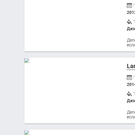
201
Диз
Дел
если
La
201
Диз
Дел
если