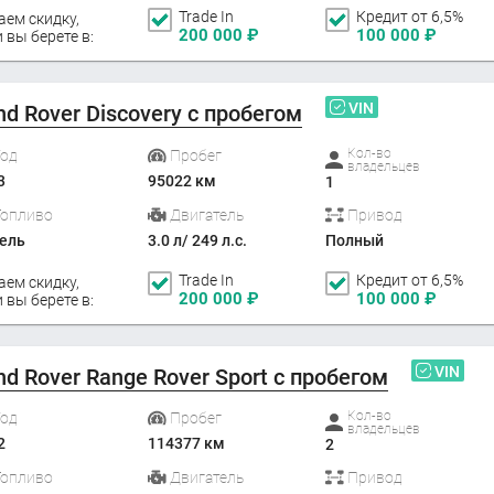
Trade In
Кредит от 6,5%
аем скидку,
200 000
₽
100 000
₽
 вы берете в:
VIN
nd Rover Discovery с пробегом
Кол-во
Год
Пробег
владельцев
3
95022 км
1
Топливо
Двигатель
Привод
ель
3.0 л/ 249 л.с.
Полный
Trade In
Кредит от 6,5%
аем скидку,
200 000
₽
100 000
₽
 вы берете в:
VIN
nd Rover Range Rover Sport с пробегом
Кол-во
Год
Пробег
владельцев
2
114377 км
2
Топливо
Двигатель
Привод