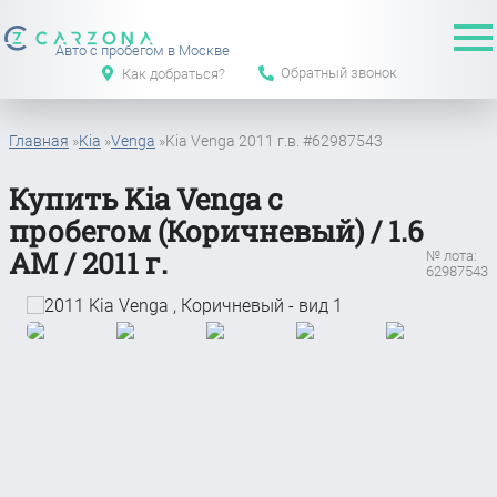
Авто с пробегом в Москве
Обратный звонок
Как добраться?
Главная
»
Kia
»
Venga
»
Kia Venga 2011 г.в. #62987543
Купить Kia Venga с
пробегом (Коричневый) / 1.6
АМ / 2011 г.
№ лота:
62987543