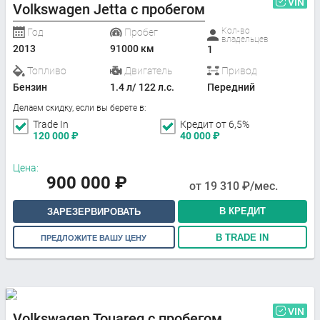
VIN
Volkswagen Jetta с пробегом
Кол-во
Год
Пробег
владельцев
2013
91000 км
1
Топливо
Двигатель
Привод
Бензин
1.4 л/ 122 л.с.
Передний
Делаем скидку, если вы берете в:
Trade In
Кредит от 6,5%
120 000
₽
40 000
₽
Цена:
900 000
₽
от
19 310
₽/мес.
В КРЕДИТ
ЗАРЕЗЕРВИРОВАТЬ
В TRADE IN
ПРЕДЛОЖИТЕ ВАШУ ЦЕНУ
VIN
Volkswagen Touareg с пробегом