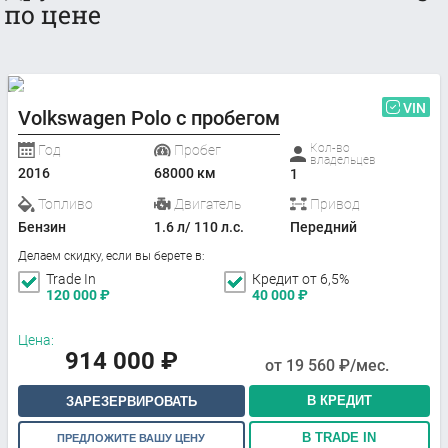
по цене
VIN
Volkswagen Polo с пробегом
Кол-во
Год
Пробег
владельцев
2016
68000 км
1
Топливо
Двигатель
Привод
Бензин
1.6 л/ 110 л.с.
Передний
Делаем скидку, если вы берете в:
Trade In
Кредит от 6,5%
120 000
₽
40 000
₽
Цена:
914 000
₽
от
19 560
₽/мес.
В КРЕДИТ
ЗАРЕЗЕРВИРОВАТЬ
В TRADE IN
ПРЕДЛОЖИТЕ ВАШУ ЦЕНУ