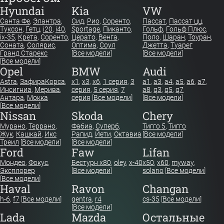
Hyundai
Kia
VW
Санта Фе
,
Элантра
,
Сид
,
Рио
,
Соренто
,
Пассат
,
Пассат цц
,
Туксон
,
Гетц
,
i20
,
i40
,
Sportage
,
Пиканто
,
Гольф
,
Гольф Плюс
,
ix-35
,
Крета
,
Соренто
,
Церато
,
Венга
,
Поло
,
Шаран
,
Тоуран
,
Соната
,
Солярис
,
Оптима
,
Соул
Джетта
,
Туарег
Гранд Старекс
[
Все модели
]
[
Все модели
]
[
Все модели
]
Opel
BMW
Audi
Astra
,
Зафира
Корса
,
x1
,
x3
,
x6
,
1 серия
,
3
a1
,
a3
,
a4
,
a5
,
a6
,
a7
,
Инсигниа
,
Мерива
,
серия
,
5 серия
,
7
a8
,
q3
,
q5
,
q7
Антара
,
Мокка
серия
[
Все модели
]
[
Все модели
]
[
Все модели
]
Nissan
Skoda
Chery
Мурано
,
Террано
,
Фабиа
,
Суперб
,
Тигго 5
,
Тигго
Жук
,
Кашкай
,
Икс
Рапид
,
Йети
,
Октавиа
[
Все модели
]
Треил
[
Все модели
]
[
Все модели
]
Ford
Faw
Lifan
Мондео
,
Фокус
,
Бестурн х80
,
oley
,
x-40
x50
,
x60
,
myway
,
Эксплорер
[
Все модели
]
solano
[
Все модели
]
[
Все модели
]
Haval
Ravon
Changan
h-6
,
f7
[
Все модели
]
gentra
,
r4
cs-35
[
Все модели
]
[
Все модели
]
Lada
Mazda
Остальные