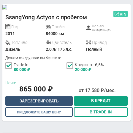
VIN
SsangYong Actyon с пробегом
Кол-во
Год
Пробег
владельцев
2011
84000 км
Топливо
Двигатель
Привод
Дизель
2.0 л/ 175 л.с.
Полный
Делаем скидку, если вы берете в:
Trade In
Кредит от 6,5%
80 000
₽
20 000
₽
Цена:
865 000
₽
от
17 580
₽/мес.
В КРЕДИТ
ЗАРЕЗЕРВИРОВАТЬ
В TRADE IN
ПРЕДЛОЖИТЕ ВАШУ ЦЕНУ