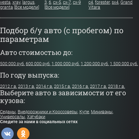
vesta
,
xray
,
largus
,
3
,
6
,
cx-5
,
cx-7
,
cx-9
c4
,
forester
,
sx4
,
Grand
granta
[
Все модели
]
[
Все модели
]
Vitara
Подбор б/у авто (с пробегом) по
параметрам
Авто стоимостью до:
500 000 руб.
600 000 руб.
1 000 000 руб.
1 200 000 руб.
1 500 000 руб.
По году выпуска:
2012 г.в.
2013 г.в.
2014 г.в.
2015 г.в.
2016 г.в.
2017 г.в.
2018 г.в.
Выберите авто в зависимости от его
кузова:
Седаны
,
Внедорожники и Кроссоверы
,
Купе
,
Минивэны
,
Универсалы
,
Хэтчбэки
Следите за нами в социальных сетях