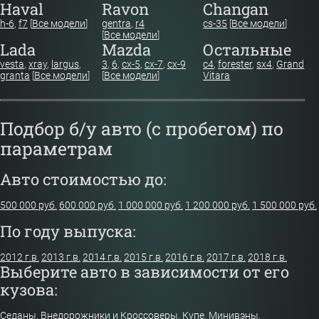
Haval
Ravon
Changan
h-6
,
f7
[
Все модели
]
gentra
,
r4
cs-35
[
Все модели
]
[
Все модели
]
Lada
Mazda
Остальные
vesta
,
xray
,
largus
,
3
,
6
,
cx-5
,
cx-7
,
cx-9
c4
,
forester
,
sx4
,
Grand
granta
[
Все модели
]
[
Все модели
]
Vitara
Подбор б/у авто (с пробегом) по
параметрам
Авто стоимостью до:
500 000 руб.
600 000 руб.
1 000 000 руб.
1 200 000 руб.
1 500 000 руб.
По году выпуска:
2012 г.в.
2013 г.в.
2014 г.в.
2015 г.в.
2016 г.в.
2017 г.в.
2018 г.в.
Выберите авто в зависимости от его
кузова:
Седаны
,
Внедорожники и Кроссоверы
,
Купе
,
Минивэны
,