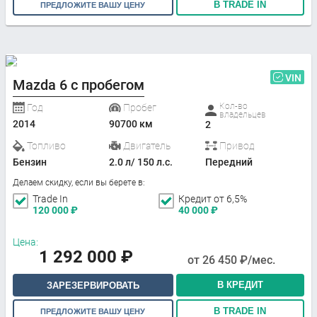
В TRADE IN
ПРЕДЛОЖИТЕ ВАШУ ЦЕНУ
VIN
Mazda 6 с пробегом
Кол-во
Год
Пробег
владельцев
2014
90700 км
2
Топливо
Двигатель
Привод
Бензин
2.0 л/ 150 л.с.
Передний
Делаем скидку, если вы берете в:
Trade In
Кредит от 6,5%
120 000
₽
40 000
₽
Цена:
1 292 000
₽
от
26 450
₽/мес.
В КРЕДИТ
ЗАРЕЗЕРВИРОВАТЬ
В TRADE IN
ПРЕДЛОЖИТЕ ВАШУ ЦЕНУ