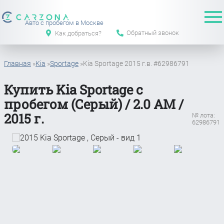
Авто с пробегом в Москве
Обратный звонок
Как добраться?
Главная
»
Kia
»
Sportage
»
Kia Sportage 2015 г.в. #62986791
Купить Kia Sportage с
пробегом (Серый) / 2.0 АМ /
2015 г.
№ лота:
62986791