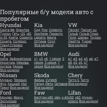
Популярные б/у модели авто с
пробегом
Hyundai
Kia
VW
Санта Фе
,
Элантра
,
Сид
,
Рио
,
Соренто
,
Пассат
,
Пассат цц
,
Туксон
,
Гетц
,
i20
,
i40
,
Sportage
,
Пиканто
,
Гольф
,
Гольф Плюс
,
ix-35
,
Крета
,
Соренто
,
Церато
,
Венга
,
Поло
,
Шаран
,
Тоуран
,
Соната
,
Солярис
,
Оптима
,
Соул
Джетта
,
Туарег
Гранд Старекс
[
Все модели
]
[
Все модели
]
[
Все модели
]
Opel
BMW
Audi
Astra
,
Зафира
Корса
,
x1
,
x3
,
x6
,
1 серия
,
3
a1
,
a3
,
a4
,
a5
,
a6
,
a7
,
Инсигниа
,
Мерива
,
серия
,
5 серия
,
7
a8
,
q3
,
q5
,
q7
Антара
,
Мокка
серия
[
Все модели
]
[
Все модели
]
[
Все модели
]
Nissan
Skoda
Chery
Мурано
,
Террано
,
Фабиа
,
Суперб
,
Тигго 5
,
Тигго
Жук
,
Кашкай
,
Икс
Рапид
,
Йети
,
Октавиа
[
Все модели
]
Треил
[
Все модели
]
[
Все модели
]
Ford
Faw
Lifan
Мондео
,
Фокус
,
Бестурн х80
,
oley
,
x-40
x50
,
x60
,
myway
,
Эксплорер
[
Все модели
]
solano
[
Все модели
]
[
Все модели
]