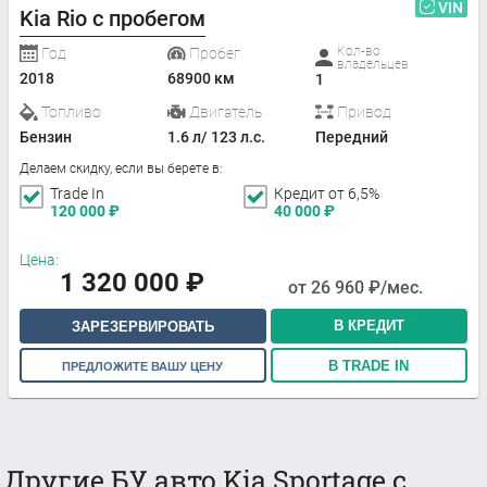
VIN
Kia Rio с пробегом
Кол-во
Год
Пробег
владельцев
2018
68900 км
1
Топливо
Двигатель
Привод
Бензин
1.6 л/ 123 л.с.
Передний
Делаем скидку, если вы берете в:
Trade In
Кредит от 6,5%
120 000
₽
40 000
₽
Цена:
1 320 000
₽
от
26 960
₽/мес.
В КРЕДИТ
ЗАРЕЗЕРВИРОВАТЬ
В TRADE IN
ПРЕДЛОЖИТЕ ВАШУ ЦЕНУ
Другие БУ авто Kia Sportage с