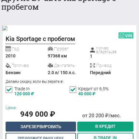
пробегом
VIN
Kia Sportage с пробегом
Кол-во
Год
Пробег
владельцев
2010
97368 км
1
Топливо
Двигатель
Привод
Бензин
2.0 л/ 150 л.с.
Передний
Делаем скидку, если вы берете в:
Trade In
Кредит от 6,5%
120 000
₽
40 000
₽
Цена:
949 000
₽
от
20 200
₽/мес.
В КРЕДИТ
ЗАРЕЗЕРВИРОВАТЬ
В TRADE IN
ПРЕДЛОЖИТЕ ВАШУ ЦЕНУ