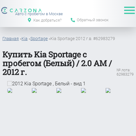
Авто с пробегом в Москве
Обратный звонок
Как добраться?
Главная
»
Kia
»
Sportage
»
Kia Sportage 2012 г.в. #62983279
Купить Kia Sportage с
пробегом (Белый) / 2.0 АМ /
2012 г.
№ лота:
62983279