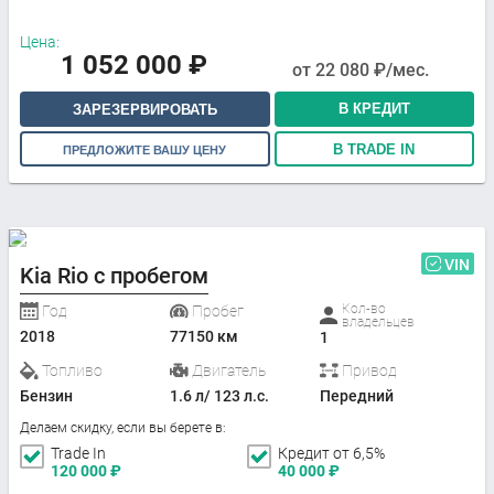
Цена:
1 052 000
₽
от
22 080
₽/мес.
В КРЕДИТ
ЗАРЕЗЕРВИРОВАТЬ
В TRADE IN
ПРЕДЛОЖИТЕ ВАШУ ЦЕНУ
VIN
Kia Rio с пробегом
Кол-во
Год
Пробег
владельцев
2018
77150 км
1
Топливо
Двигатель
Привод
Бензин
1.6 л/ 123 л.с.
Передний
Делаем скидку, если вы берете в:
Trade In
Кредит от 6,5%
120 000
₽
40 000
₽