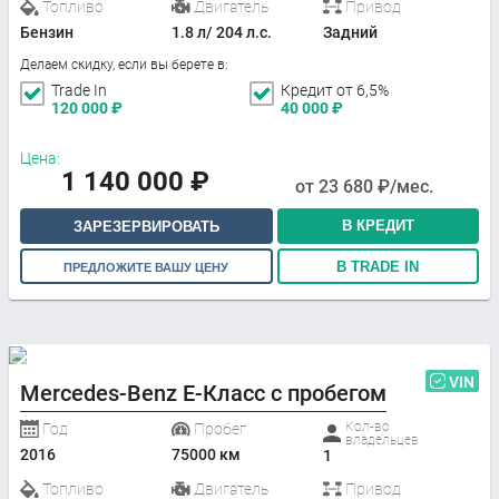
Топливо
Двигатель
Привод
Бензин
1.8 л/ 204 л.с.
Задний
Делаем скидку, если вы берете в:
Trade In
Кредит от 6,5%
120 000
₽
40 000
₽
Цена:
1 140 000
₽
от
23 680
₽/мес.
В КРЕДИТ
ЗАРЕЗЕРВИРОВАТЬ
В TRADE IN
ПРЕДЛОЖИТЕ ВАШУ ЦЕНУ
VIN
Mercedes-Benz E-Класс с пробегом
Кол-во
Год
Пробег
владельцев
2016
75000 км
1
Топливо
Двигатель
Привод