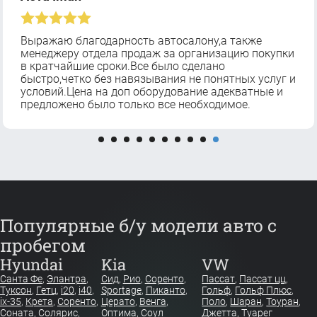
Выражаю благодарность автосалону,а также
менеджеру отдела продаж за организацию покупки
в кратчайшие сроки.Все было сделано
быстро,четко без навязывания не понятных услуг и
условий.Цена на доп оборудование адекватные и
предложено было только все необходимое.
Популярные б/у модели авто с
пробегом
Hyundai
Kia
VW
Санта Фе
,
Элантра
,
Сид
,
Рио
,
Соренто
,
Пассат
,
Пассат цц
,
Туксон
,
Гетц
,
i20
,
i40
,
Sportage
,
Пиканто
,
Гольф
,
Гольф Плюс
,
ix-35
,
Крета
,
Соренто
,
Церато
,
Венга
,
Поло
,
Шаран
,
Тоуран
,
Соната
,
Солярис
,
Оптима
,
Соул
Джетта
,
Туарег