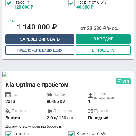
Trade In
Кредит от 6,5%
120 000
₽
40 000
₽
Цена:
1 140 000
₽
от
23 680
₽/мес.
В КРЕДИТ
ЗАРЕЗЕРВИРОВАТЬ
В TRADE IN
ПРЕДЛОЖИТЕ ВАШУ ЦЕНУ
VIN
Kia Optima с пробегом
Кол-во
Год
Пробег
владельцев
2013
80485 км
1
Топливо
Двигатель
Привод
Бензин
2.0 л/ 150 л.с.
Передний
Делаем скидку, если вы берете в:
Trade In
Кредит от 6,5%