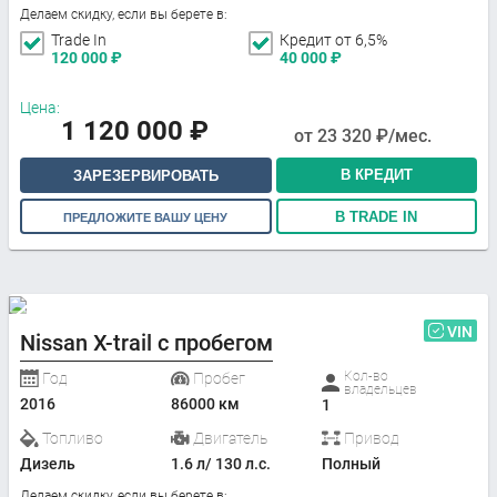
Делаем скидку, если вы берете в:
Trade In
Кредит от 6,5%
120 000
₽
40 000
₽
Цена:
1 120 000
₽
от
23 320
₽/мес.
В КРЕДИТ
ЗАРЕЗЕРВИРОВАТЬ
В TRADE IN
ПРЕДЛОЖИТЕ ВАШУ ЦЕНУ
VIN
Nissan X-trail с пробегом
Кол-во
Год
Пробег
владельцев
2016
86000 км
1
Топливо
Двигатель
Привод
Дизель
1.6 л/ 130 л.с.
Полный
Делаем скидку, если вы берете в: