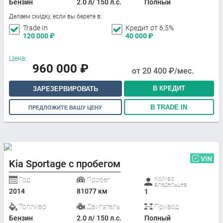
Бензин
2.0 л/ 150 л.с.
Полный
Делаем скидку, если вы берете в:
Trade In
Кредит от 6,5%
120 000
₽
40 000
₽
Цена:
960 000
₽
от
20 400
₽/мес.
В КРЕДИТ
ЗАРЕЗЕРВИРОВАТЬ
В TRADE IN
ПРЕДЛОЖИТЕ ВАШУ ЦЕНУ
VIN
Kia Sportage с пробегом
Кол-во
Год
Пробег
владельцев
2014
81077 км
1
Топливо
Двигатель
Привод
Бензин
2.0 л/ 150 л.с.
Полный