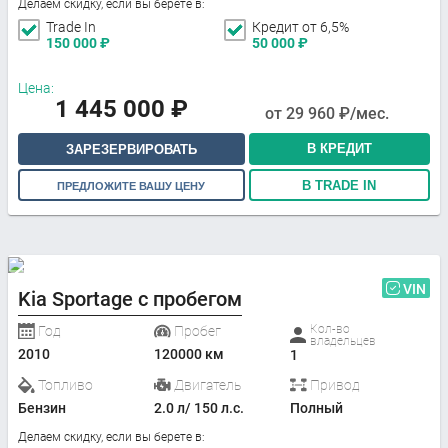
Делаем скидку, если вы берете в:
Trade In
Кредит от 6,5%
150 000
₽
50 000
₽
Цена:
1 445 000
₽
от
29 960
₽/мес.
В КРЕДИТ
ЗАРЕЗЕРВИРОВАТЬ
В TRADE IN
ПРЕДЛОЖИТЕ ВАШУ ЦЕНУ
VIN
Kia Sportage с пробегом
Кол-во
Год
Пробег
владельцев
2010
120000 км
1
Топливо
Двигатель
Привод
Бензин
2.0 л/ 150 л.с.
Полный
Делаем скидку, если вы берете в: