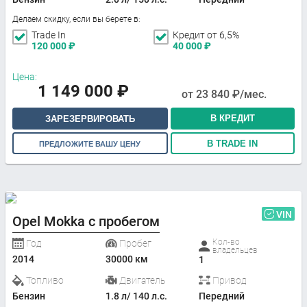
Делаем скидку, если вы берете в:
Trade In
Кредит от 6,5%
120 000
₽
40 000
₽
Цена:
1 149 000
₽
от
23 840
₽/мес.
В КРЕДИТ
ЗАРЕЗЕРВИРОВАТЬ
В TRADE IN
ПРЕДЛОЖИТЕ ВАШУ ЦЕНУ
VIN
Opel Mokka с пробегом
Кол-во
Год
Пробег
владельцев
2014
30000 км
1
Топливо
Двигатель
Привод
Бензин
1.8 л/ 140 л.с.
Передний