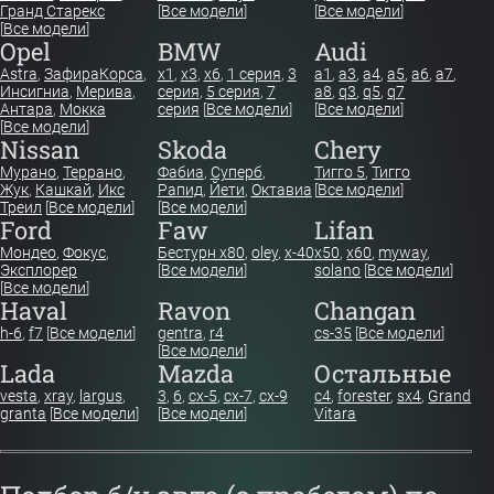
Гранд Старекс
[
Все модели
]
[
Все модели
]
[
Все модели
]
Opel
BMW
Audi
Astra
,
Зафира
Корса
,
x1
,
x3
,
x6
,
1 серия
,
3
a1
,
a3
,
a4
,
a5
,
a6
,
a7
,
Инсигниа
,
Мерива
,
серия
,
5 серия
,
7
a8
,
q3
,
q5
,
q7
Антара
,
Мокка
серия
[
Все модели
]
[
Все модели
]
[
Все модели
]
Nissan
Skoda
Chery
Мурано
,
Террано
,
Фабиа
,
Суперб
,
Тигго 5
,
Тигго
Жук
,
Кашкай
,
Икс
Рапид
,
Йети
,
Октавиа
[
Все модели
]
Треил
[
Все модели
]
[
Все модели
]
Ford
Faw
Lifan
Мондео
,
Фокус
,
Бестурн х80
,
oley
,
x-40
x50
,
x60
,
myway
,
Эксплорер
[
Все модели
]
solano
[
Все модели
]
[
Все модели
]
Haval
Ravon
Changan
h-6
,
f7
[
Все модели
]
gentra
,
r4
cs-35
[
Все модели
]
[
Все модели
]
Lada
Mazda
Остальные
vesta
,
xray
,
largus
,
3
,
6
,
cx-5
,
cx-7
,
cx-9
c4
,
forester
,
sx4
,
Grand
granta
[
Все модели
]
[
Все модели
]
Vitara