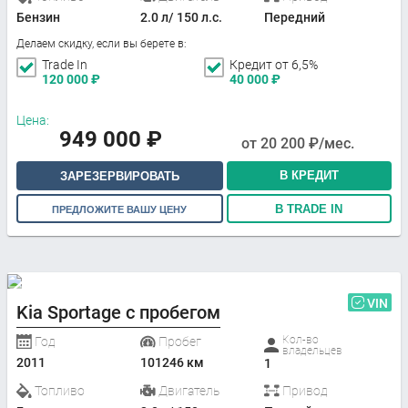
Бензин
2.0 л/ 150 л.с.
Передний
Делаем скидку, если вы берете в:
Trade In
Кредит от 6,5%
120 000
₽
40 000
₽
Цена:
949 000
₽
от
20 200
₽/мес.
В КРЕДИТ
ЗАРЕЗЕРВИРОВАТЬ
В TRADE IN
ПРЕДЛОЖИТЕ ВАШУ ЦЕНУ
VIN
Kia Sportage с пробегом
Кол-во
Год
Пробег
владельцев
2011
101246 км
1
Топливо
Двигатель
Привод