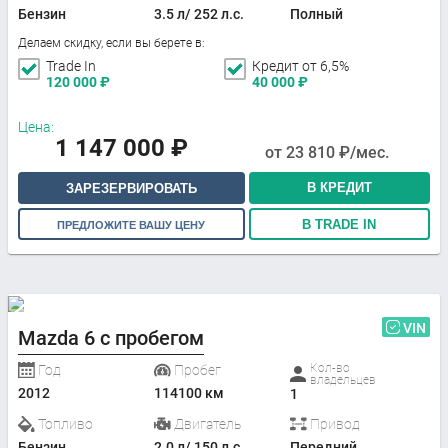
Бензин
3.5 л/ 252 л.с.
Полный
Делаем скидку, если вы берете в:
Trade In
Кредит от 6,5%
120 000
₽
40 000
₽
Цена:
1 147 000
₽
от
23 810
₽/мес.
В КРЕДИТ
ЗАРЕЗЕРВИРОВАТЬ
В TRADE IN
ПРЕДЛОЖИТЕ ВАШУ ЦЕНУ
VIN
Mazda 6 с пробегом
Кол-во
Год
Пробег
владельцев
2012
114100 км
1
Топливо
Двигатель
Привод
Бензин
2.0 л/ 150 л.с.
Передний