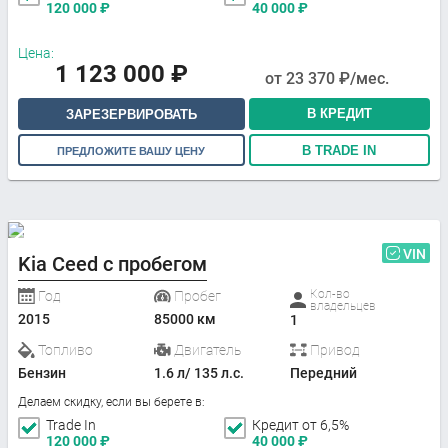
120 000
₽
40 000
₽
Цена:
1 123 000
₽
от
23 370
₽/мес.
В КРЕДИТ
ЗАРЕЗЕРВИРОВАТЬ
В TRADE IN
ПРЕДЛОЖИТЕ ВАШУ ЦЕНУ
VIN
Kia Ceed с пробегом
Кол-во
Год
Пробег
владельцев
2015
85000 км
1
Топливо
Двигатель
Привод
Бензин
1.6 л/ 135 л.с.
Передний
Делаем скидку, если вы берете в:
Trade In
Кредит от 6,5%
120 000
₽
40 000
₽