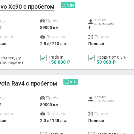
VIN
lvo Xc90 с пробегом
Кол-во
Год
Пробег
владельцев
0
89000 км
1
Топливо
Двигатель
Привод
зин
2.5 л/ 210 л.с.
Полный
Trade In
Кредит от 6,5%
аем скидку,
150 000
₽
50 000
₽
 вы берете в:
VIN
yota Rav4 с пробегом
Кол-во
Год
Пробег
владельцев
2
89000 км
Топливо
Двигатель
Привод
зин
2.0 л/ 148 л.с.
Полный