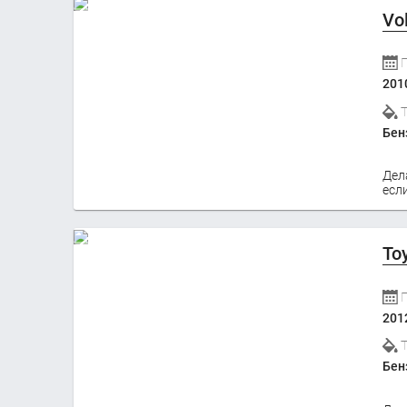
Vo
201
Бен
Дел
если
To
201
Бен