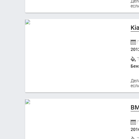
Дел
если
Ki
201
Бен
Дел
если
BM
201