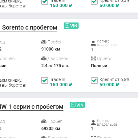
Trade In
Кредит от 6,5%
аем скидку,
150 000
₽
50 000
₽
 вы берете в:
VIN
a Sorento с пробегом
Кол-во
Год
Пробег
владельцев
2
91000 км
1
Топливо
Двигатель
Привод
зин
2.4 л/ 175 л.с.
Полный
Trade In
Кредит от 6,5%
аем скидку,
150 000
₽
50 000
₽
 вы берете в:
VIN
W 1 серии с пробегом
Кол-во
Год
Пробег
владельцев
6
69335 км
1
Топливо
Двигатель
Привод