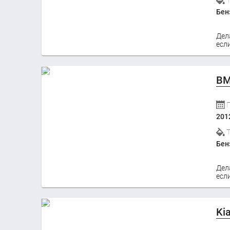
Бен
Дел
если
BM
201
Бен
Дел
если
Ki