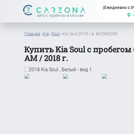
(Ежедневно с 09
Авто с пробегом в Москве
Главная
»
Kia
»
Soul
»
Kia Soul 2018 г.в. #62983288
Купить Kia Soul с пробегом (
АМ / 2018 г.