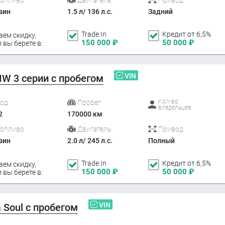
зин
1.5 л/ 136 л.с.
Задний
Trade In
Кредит от 6,5%
аем скидку,
150 000
₽
50 000
₽
 вы берете в:
VIN
W 3 серии с пробегом
Кол-во
Год
Пробег
владельцев
2
170000 км
Топливо
Двигатель
Привод
зин
2.0 л/ 245 л.с.
Полный
Trade In
Кредит от 6,5%
аем скидку,
150 000
₽
50 000
₽
 вы берете в:
VIN
a Soul с пробегом