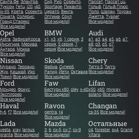
Санта Фе
,
Элантра
,
Сид
,
Рио
,
Соренто
,
Пассат
,
Пассат цц
,
Туксон
,
Гетц
,
i20
,
i40
,
Sportage
,
Пиканто
,
Гольф
,
Гольф Плюс
,
ix-35
,
Крета
,
Соренто
,
Церато
,
Венга
,
Поло
,
Шаран
,
Тоуран
,
Соната
,
Солярис
,
Оптима
,
Соул
Джетта
,
Туарег
Гранд Старекс
[
Все модели
]
[
Все модели
]
[
Все модели
]
Opel
BMW
Audi
Astra
,
Зафира
Корса
,
x1
,
x3
,
x6
,
1 серия
,
3
a1
,
a3
,
a4
,
a5
,
a6
,
a7
,
Инсигниа
,
Мерива
,
серия
,
5 серия
,
7
a8
,
q3
,
q5
,
q7
Антара
,
Мокка
серия
[
Все модели
]
[
Все модели
]
[
Все модели
]
Nissan
Skoda
Chery
Мурано
,
Террано
,
Фабиа
,
Суперб
,
Тигго 5
,
Тигго
Жук
,
Кашкай
,
Икс
Рапид
,
Йети
,
Октавиа
[
Все модели
]
Треил
[
Все модели
]
[
Все модели
]
Ford
Faw
Lifan
Мондео
,
Фокус
,
Бестурн х80
,
oley
,
x-40
x50
,
x60
,
myway
,
Эксплорер
[
Все модели
]
solano
[
Все модели
]
[
Все модели
]
Haval
Ravon
Changan
h-6
,
f7
[
Все модели
]
gentra
,
r4
cs-35
[
Все модели
]
[
Все модели
]
Lada
Mazda
Остальные
vesta
,
xray
,
largus
,
3
,
6
,
cx-5
,
cx-7
,
cx-9
c4
,
forester
,
sx4
,
Grand
granta
[
Все модели
]
[
Все модели
]
Vitara