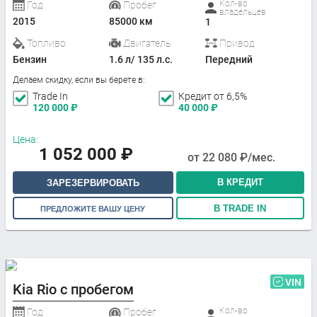
Кол-во
Год
Пробег
владельцев
2015
85000 км
1
Топливо
Двигатель
Привод
Бензин
1.6 л/ 135 л.с.
Передний
Делаем скидку, если вы берете в:
Trade In
Кредит от 6,5%
120 000
₽
40 000
₽
Цена:
1 052 000
₽
от
22 080
₽/мес.
В КРЕДИТ
ЗАРЕЗЕРВИРОВАТЬ
В TRADE IN
ПРЕДЛОЖИТЕ ВАШУ ЦЕНУ
VIN
Kia Rio с пробегом
Кол-во
Год
Пробег