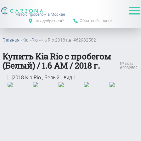
Авто с пробегом в Москве
Обратный звонок
Как добраться?
Главная
»
Kia
»
Rio
»
Kia Rio 2018 г.в. #62982582
Купить Kia Rio с пробегом
(Белый) / 1.6 АМ / 2018 г.
№ лота:
62982582