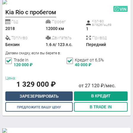
VIN
Kia Rio с пробегом
Кол-во
Год
Пробег
владельцев
2018
12000 км
1
Топливо
Двигатель
Привод
Бензин
1.6 л/ 123 л.с.
Передний
Делаем скидку, если вы берете в:
Trade In
Кредит от 6,5%
120 000
₽
40 000
₽
Цена:
1 329 000
₽
от
27 120
₽/мес.
В КРЕДИТ
ЗАРЕЗЕРВИРОВАТЬ
В TRADE IN
ПРЕДЛОЖИТЕ ВАШУ ЦЕНУ