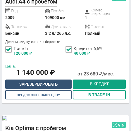
Audi A4 с пробегом
Кол-во
Год
Пробег
владельцев
2009
109000 км
1
Топливо
Двигатель
Привод
Бензин
3.2 л/ 265 л.с.
Полный
Делаем скидку, если вы берете в:
Trade In
Кредит от 6,5%
120 000
₽
40 000
₽
Цена:
1 140 000
₽
от
23 680
₽/мес.
В КРЕДИТ
ЗАРЕЗЕРВИРОВАТЬ
В TRADE IN
ПРЕДЛОЖИТЕ ВАШУ ЦЕНУ
VIN
Kia Optima с пробегом