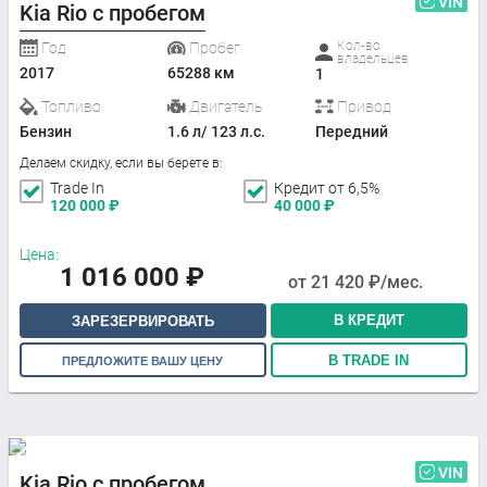
VIN
Kia Rio с пробегом
Кол-во
Год
Пробег
владельцев
2017
65288 км
1
Топливо
Двигатель
Привод
Бензин
1.6 л/ 123 л.с.
Передний
Делаем скидку, если вы берете в:
Trade In
Кредит от 6,5%
120 000
₽
40 000
₽
Цена:
1 016 000
₽
от
21 420
₽/мес.
В КРЕДИТ
ЗАРЕЗЕРВИРОВАТЬ
В TRADE IN
ПРЕДЛОЖИТЕ ВАШУ ЦЕНУ
VIN
Kia Rio с пробегом