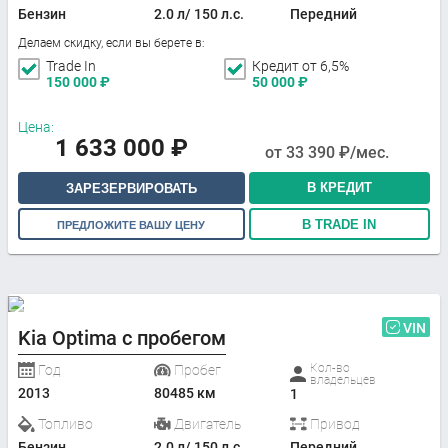
Бензин
2.0 л/ 150 л.с.
Передний
Делаем скидку, если вы берете в:
Trade In
Кредит от 6,5%
150 000
₽
50 000
₽
Цена:
1 633 000
₽
от
33 390
₽/мес.
В КРЕДИТ
ЗАРЕЗЕРВИРОВАТЬ
В TRADE IN
ПРЕДЛОЖИТЕ ВАШУ ЦЕНУ
VIN
Kia Optima с пробегом
Кол-во
Год
Пробег
владельцев
2013
80485 км
1
Топливо
Двигатель
Привод
Бензин
2.0 л/ 150 л.с.
Передний