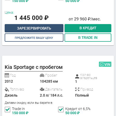
150 000
₽
50 000
₽
Цена:
1 445 000
₽
от
29 960
₽/мес.
В КРЕДИТ
ЗАРЕЗЕРВИРОВАТЬ
В TRADE IN
ПРЕДЛОЖИТЕ ВАШУ ЦЕНУ
VIN
Kia Sportage с пробегом
Кол-во
Год
Пробег
владельцев
2012
104285 км
1
Топливо
Двигатель
Привод
Дизель
2.0 л/ 184 л.с.
Полный
Делаем скидку, если вы берете в:
Trade In
Кредит от 6,5%
150 000
₽
50 000
₽