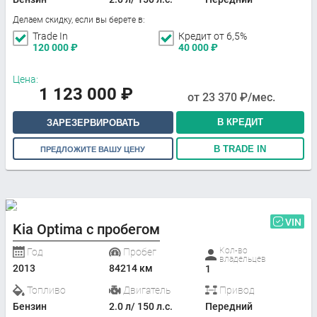
Делаем скидку, если вы берете в:
Trade In
Кредит от 6,5%
120 000
₽
40 000
₽
Цена:
1 123 000
₽
от
23 370
₽/мес.
В КРЕДИТ
ЗАРЕЗЕРВИРОВАТЬ
В TRADE IN
ПРЕДЛОЖИТЕ ВАШУ ЦЕНУ
VIN
Kia Optima с пробегом
Кол-во
Год
Пробег
владельцев
2013
84214 км
1
Топливо
Двигатель
Привод
Бензин
2.0 л/ 150 л.с.
Передний