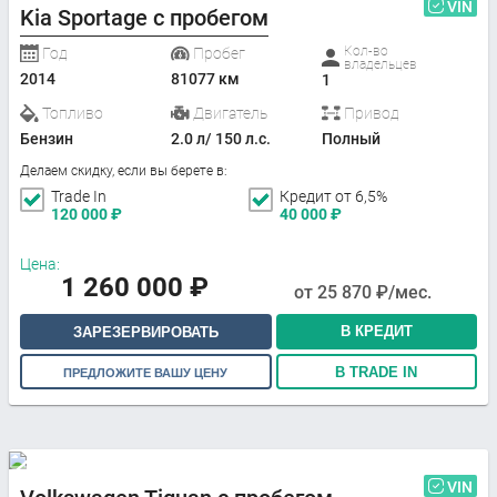
VIN
Kia Sportage с пробегом
Кол-во
Год
Пробег
владельцев
2014
81077 км
1
Топливо
Двигатель
Привод
Бензин
2.0 л/ 150 л.с.
Полный
Делаем скидку, если вы берете в:
Trade In
Кредит от 6,5%
120 000
₽
40 000
₽
Цена:
1 260 000
₽
от
25 870
₽/мес.
В КРЕДИТ
ЗАРЕЗЕРВИРОВАТЬ
В TRADE IN
ПРЕДЛОЖИТЕ ВАШУ ЦЕНУ
VIN