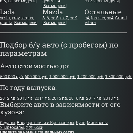
h-6
,
f7
[
Все модели
]
gentra
,
r4
cs-35
[
Все модели
]
[
Все модели
]
Lada
Mazda
Остальные
vesta
,
xray
,
largus
,
3
,
6
,
cx-5
,
cx-7
,
cx-9
c4
,
forester
,
sx4
,
Grand
granta
[
Все модели
]
[
Все модели
]
Vitara
Подбор б/у авто (с пробегом) по
параметрам
Авто стоимостью до:
500 000 руб.
600 000 руб.
1 000 000 руб.
1 200 000 руб.
1 500 000 руб.
По году выпуска:
2012 г.в.
2013 г.в.
2014 г.в.
2015 г.в.
2016 г.в.
2017 г.в.
2018 г.в.
Выберите авто в зависимости от его
кузова:
Седаны
,
Внедорожники и Кроссоверы
,
Купе
,
Минивэны
,
Универсалы
,
Хэтчбэки
Следите за нами в социальных сетях