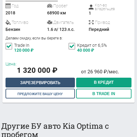
Кол-во
Год
Пробег
владельцев
2018
68900 км
1
Топливо
Двигатель
Привод
Бензин
1.6 л/ 123 л.с.
Передний
Делаем скидку, если вы берете в:
Trade In
Кредит от 6,5%
120 000
₽
40 000
₽
Цена:
1 320 000
₽
от
26 960
₽/мес.
В КРЕДИТ
ЗАРЕЗЕРВИРОВАТЬ
В TRADE IN
ПРЕДЛОЖИТЕ ВАШУ ЦЕНУ
Другие БУ авто Kia Optima с
пробегом