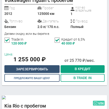
Volkswagen Tiguan с пробегом
Кол-во
Год
Пробег
владельцев
2012
125000 км
1
Топливо
Двигатель
Привод
Бензин
2.0 л/ 170 л.с.
Полный
Делаем скидку, если вы берете в:
Trade In
Кредит от 6,5%
120 000
₽
40 000
₽
Цена:
1 255 000
₽
от
25 770
₽/мес.
В КРЕДИТ
ЗАРЕЗЕРВИРОВАТЬ
В TRADE IN
ПРЕДЛОЖИТЕ ВАШУ ЦЕНУ
VIN
Kia Rio с пробегом