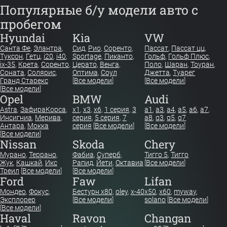
Популярные б/у модели авто с
пробегом
Hyundai
Kia
VW
Санта Фе
,
Элантра
,
Сид
,
Рио
,
Соренто
,
Пассат
,
Пассат цц
,
Туксон
,
Гетц
,
i20
,
i40
,
Sportage
,
Пиканто
,
Гольф
,
Гольф Плюс
,
ix-35
,
Крета
,
Соренто
,
Церато
,
Венга
,
Поло
,
Шаран
,
Тоуран
,
Соната
,
Солярис
,
Оптима
,
Соул
Джетта
,
Туарег
Гранд Старекс
[
Все модели
]
[
Все модели
]
[
Все модели
]
Opel
BMW
Audi
Astra
,
Зафира
Корса
,
x1
,
x3
,
x6
,
1 серия
,
3
a1
,
a3
,
a4
,
a5
,
a6
,
a7
,
Инсигниа
,
Мерива
,
серия
,
5 серия
,
7
a8
,
q3
,
q5
,
q7
Антара
,
Мокка
серия
[
Все модели
]
[
Все модели
]
[
Все модели
]
Nissan
Skoda
Chery
Мурано
,
Террано
,
Фабиа
,
Суперб
,
Тигго 5
,
Тигго
Жук
,
Кашкай
,
Икс
Рапид
,
Йети
,
Октавиа
[
Все модели
]
Треил
[
Все модели
]
[
Все модели
]
Ford
Faw
Lifan
Мондео
,
Фокус
,
Бестурн х80
,
oley
,
x-40
x50
,
x60
,
myway
,
Эксплорер
[
Все модели
]
solano
[
Все модели
]
[
Все модели
]
Haval
Ravon
Changan