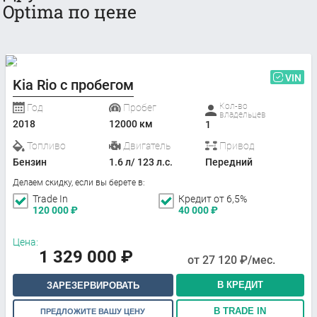
Optima по цене
VIN
Kia Rio с пробегом
Кол-во
Год
Пробег
владельцев
2018
12000 км
1
Топливо
Двигатель
Привод
Бензин
1.6 л/ 123 л.с.
Передний
Делаем скидку, если вы берете в:
Trade In
Кредит от 6,5%
120 000
₽
40 000
₽
Цена:
1 329 000
₽
от
27 120
₽/мес.
В КРЕДИТ
ЗАРЕЗЕРВИРОВАТЬ
В TRADE IN
ПРЕДЛОЖИТЕ ВАШУ ЦЕНУ