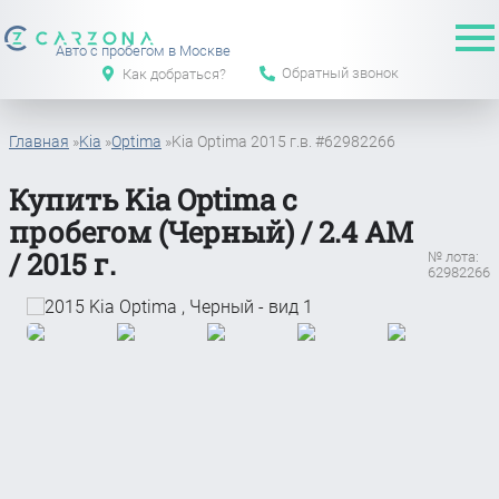
Авто с пробегом в Москве
Обратный звонок
Как добраться?
Главная
»
Kia
»
Optima
»
Kia Optima 2015 г.в. #62982266
Купить Kia Optima с
пробегом (Черный) / 2.4 АМ
/ 2015 г.
№ лота:
62982266