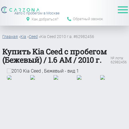
Авто с пробегом в Москве
Обратный звонок
Как добраться?
Главная
»
Kia
»
Ceed
»
Kia Ceed 2010 г.в. #62982456
Купить Kia Ceed с пробегом
(Бежевый) / 1.6 АМ / 2010 г.
№ лота:
62982456