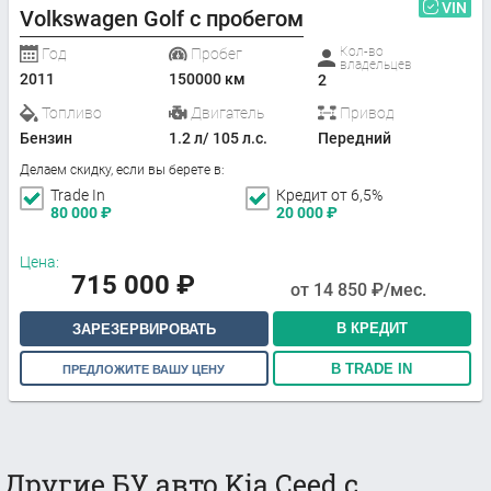
VIN
Volkswagen Golf с пробегом
Кол-во
Год
Пробег
владельцев
2011
150000 км
2
Топливо
Двигатель
Привод
Бензин
1.2 л/ 105 л.с.
Передний
Делаем скидку, если вы берете в:
Trade In
Кредит от 6,5%
80 000
₽
20 000
₽
Цена:
715 000
₽
от
14 850
₽/мес.
В КРЕДИТ
ЗАРЕЗЕРВИРОВАТЬ
В TRADE IN
ПРЕДЛОЖИТЕ ВАШУ ЦЕНУ
Другие БУ авто Kia Ceed с