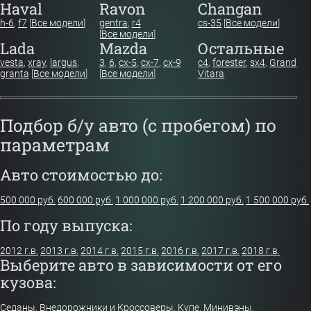
Haval
Ravon
Changan
h-6
,
f7
[
Все модели
]
gentra
,
r4
cs-35
[
Все модели
]
[
Все модели
]
Lada
Mazda
Остальные
vesta
,
xray
,
largus
,
3
,
6
,
cx-5
,
cx-7
,
cx-9
c4
,
forester
,
sx4
,
Grand
granta
[
Все модели
]
[
Все модели
]
Vitara
Подбор б/у авто (с пробегом) по
параметрам
Авто стоимостью до:
500 000 руб.
600 000 руб.
1 000 000 руб.
1 200 000 руб.
1 500 000 руб.
По году выпуска:
2012 г.в.
2013 г.в.
2014 г.в.
2015 г.в.
2016 г.в.
2017 г.в.
2018 г.в.
Выберите авто в зависимости от его
кузова:
Седаны
,
Внедорожники и Кроссоверы
,
Купе
,
Минивэны
,