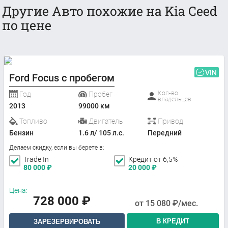
Другие Авто похожие на Kia Ceed
по цене
VIN
Ford Focus с пробегом
Кол-во
Год
Пробег
владельцев
2013
99000 км
Топливо
Двигатель
Привод
Бензин
1.6 л/ 105 л.с.
Передний
Делаем скидку, если вы берете в:
Trade In
Кредит от 6,5%
80 000
₽
20 000
₽
Цена:
728 000
₽
от
15 080
₽/мес.
В КРЕДИТ
ЗАРЕЗЕРВИРОВАТЬ