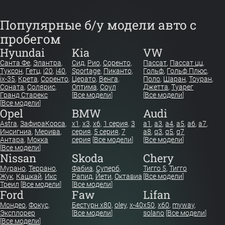
Популярные б/у модели авто с
пробегом
Hyundai
Kia
VW
Санта Фе
,
Элантра
,
Сид
,
Рио
,
Соренто
,
Пассат
,
Пассат цц
,
Туксон
,
Гетц
,
i20
,
i40
,
Sportage
,
Пиканто
,
Гольф
,
Гольф Плюс
,
ix-35
,
Крета
,
Соренто
,
Церато
,
Венга
,
Поло
,
Шаран
,
Тоуран
,
Соната
,
Солярис
,
Оптима
,
Соул
Джетта
,
Туарег
Гранд Старекс
[
Все модели
]
[
Все модели
]
[
Все модели
]
Opel
BMW
Audi
Astra
,
Зафира
Корса
,
x1
,
x3
,
x6
,
1 серия
,
3
a1
,
a3
,
a4
,
a5
,
a6
,
a7
,
Инсигниа
,
Мерива
,
серия
,
5 серия
,
7
a8
,
q3
,
q5
,
q7
Антара
,
Мокка
серия
[
Все модели
]
[
Все модели
]
[
Все модели
]
Nissan
Skoda
Chery
Мурано
,
Террано
,
Фабиа
,
Суперб
,
Тигго 5
,
Тигго
Жук
,
Кашкай
,
Икс
Рапид
,
Йети
,
Октавиа
[
Все модели
]
Треил
[
Все модели
]
[
Все модели
]
Ford
Faw
Lifan
Мондео
,
Фокус
,
Бестурн х80
,
oley
,
x-40
x50
,
x60
,
myway
,
Эксплорер
[
Все модели
]
solano
[
Все модели
]
[
Все модели
]