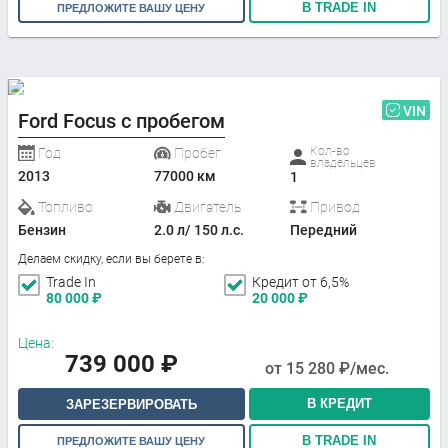
В TRADE IN
ПРЕДЛОЖИТЕ ВАШУ ЦЕНУ
VIN
Ford Focus с пробегом
Кол-во
Год
Пробег
владельцев
2013
77000 км
1
Топливо
Двигатель
Привод
Бензин
2.0 л/ 150 л.с.
Передний
Делаем скидку, если вы берете в:
Trade In
Кредит от 6,5%
80 000
₽
20 000
₽
Цена:
739 000
₽
от
15 280
₽/мес.
В КРЕДИТ
ЗАРЕЗЕРВИРОВАТЬ
В TRADE IN
ПРЕДЛОЖИТЕ ВАШУ ЦЕНУ