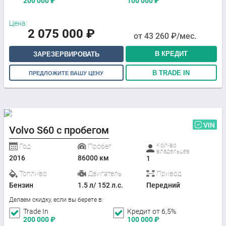
200 000
₽
100 000
₽
Цена:
2 075 000
₽
от
43 260
₽/мес.
В КРЕДИТ
ЗАРЕЗЕРВИРОВАТЬ
В TRADE IN
ПРЕДЛОЖИТЕ ВАШУ ЦЕНУ
VIN
Volvo S60 с пробегом
Кол-во
Год
Пробег
владельцев
2016
86000 км
1
Топливо
Двигатель
Привод
Бензин
1.5 л/ 152 л.с.
Передний
Делаем скидку, если вы берете в:
Trade In
Кредит от 6,5%
200 000
₽
100 000
₽