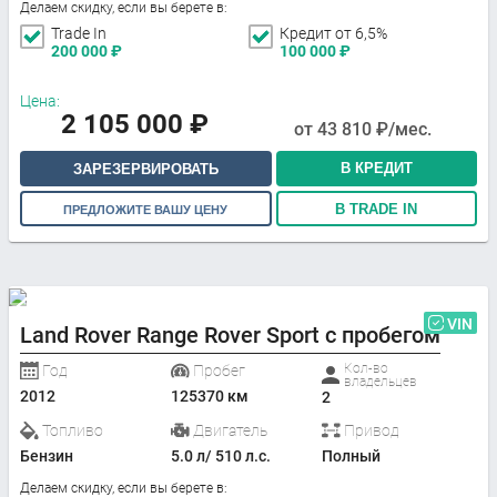
Делаем скидку, если вы берете в:
Trade In
Кредит от 6,5%
200 000
₽
100 000
₽
Цена:
2 105 000
₽
от
43 810
₽/мес.
В КРЕДИТ
ЗАРЕЗЕРВИРОВАТЬ
В TRADE IN
ПРЕДЛОЖИТЕ ВАШУ ЦЕНУ
VIN
Land Rover Range Rover Sport с пробегом
Кол-во
Год
Пробег
владельцев
2012
125370 км
2
Топливо
Двигатель
Привод
Бензин
5.0 л/ 510 л.с.
Полный
Делаем скидку, если вы берете в: