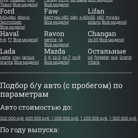
Треил
[
Все модели
]
[
Все модели
]
Ford
Faw
Lifan
Мондео
,
Фокус
,
Бестурн х80
,
oley
,
x-40
x50
,
x60
,
myway
,
Эксплорер
[
Все модели
]
solano
[
Все модели
]
[
Все модели
]
Haval
Ravon
Changan
h-6
,
f7
[
Все модели
]
gentra
,
r4
cs-35
[
Все модели
]
[
Все модели
]
Lada
Mazda
Остальные
vesta
,
xray
,
largus
,
3
,
6
,
cx-5
,
cx-7
,
cx-9
c4
,
forester
,
sx4
,
Grand
granta
[
Все модели
]
[
Все модели
]
Vitara
Подбор б/у авто (с пробегом) по
параметрам
Авто стоимостью до:
500 000 руб.
600 000 руб.
1 000 000 руб.
1 200 000 руб.
1 500 000 руб.
По году выпуска: