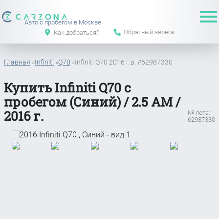
Авто с пробегом в Москве
Обратный звонок
Как добраться?
Главная
»
Infiniti
»
Q70
»
Infiniti Q70 2016 г.в. #62987330
Купить Infiniti Q70 с
пробегом (Синий) / 2.5 АМ /
2016 г.
№ лота:
62987330