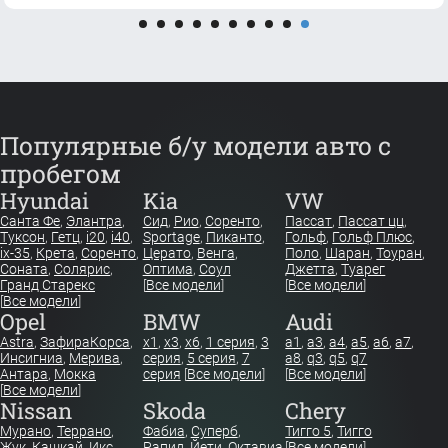
Популярные б/у модели авто с
пробегом
Hyundai
Kia
VW
Санта Фе
,
Элантра
,
Сид
,
Рио
,
Соренто
,
Пассат
,
Пассат цц
,
Туксон
,
Гетц
,
i20
,
i40
,
Sportage
,
Пиканто
,
Гольф
,
Гольф Плюс
,
ix-35
,
Крета
,
Соренто
,
Церато
,
Венга
,
Поло
,
Шаран
,
Тоуран
,
Соната
,
Солярис
,
Оптима
,
Соул
Джетта
,
Туарег
Гранд Старекс
[
Все модели
]
[
Все модели
]
[
Все модели
]
Opel
BMW
Audi
Astra
,
Зафира
Корса
,
x1
,
x3
,
x6
,
1 серия
,
3
a1
,
a3
,
a4
,
a5
,
a6
,
a7
,
Инсигниа
,
Мерива
,
серия
,
5 серия
,
7
a8
,
q3
,
q5
,
q7
Антара
,
Мокка
серия
[
Все модели
]
[
Все модели
]
[
Все модели
]
Nissan
Skoda
Chery
Мурано
,
Террано
,
Фабиа
,
Суперб
,
Тигго 5
,
Тигго
Жук
,
Кашкай
,
Икс
Рапид
,
Йети
,
Октавиа
[
Все модели
]