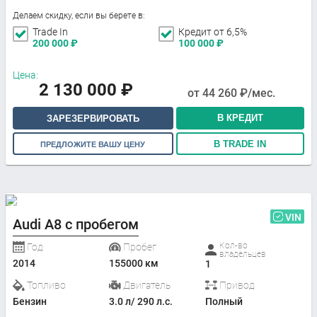
Делаем скидку, если вы берете в:
Trade In
Кредит от 6,5%
200 000
₽
100 000
₽
Цена:
2 130 000
₽
от
44 260
₽/мес.
В КРЕДИТ
ЗАРЕЗЕРВИРОВАТЬ
В TRADE IN
ПРЕДЛОЖИТЕ ВАШУ ЦЕНУ
VIN
Audi A8 с пробегом
Кол-во
Год
Пробег
владельцев
2014
155000 км
1
Топливо
Двигатель
Привод
Бензин
3.0 л/ 290 л.с.
Полный