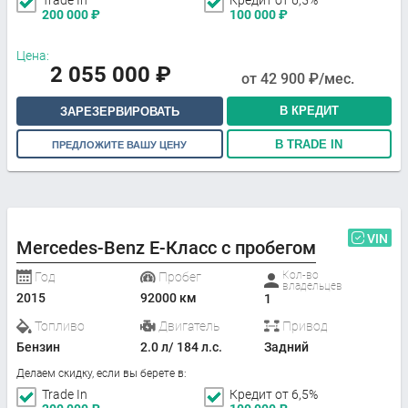
Trade In
Кредит от 6,5%
200 000
₽
100 000
₽
Цена:
2 055 000
₽
от
42 900
₽/мес.
В КРЕДИТ
ЗАРЕЗЕРВИРОВАТЬ
В TRADE IN
ПРЕДЛОЖИТЕ ВАШУ ЦЕНУ
VIN
Mercedes-Benz E-Класс с пробегом
Кол-во
Год
Пробег
владельцев
2015
92000 км
1
Топливо
Двигатель
Привод
Бензин
2.0 л/ 184 л.с.
Задний
Делаем скидку, если вы берете в:
Trade In
Кредит от 6,5%