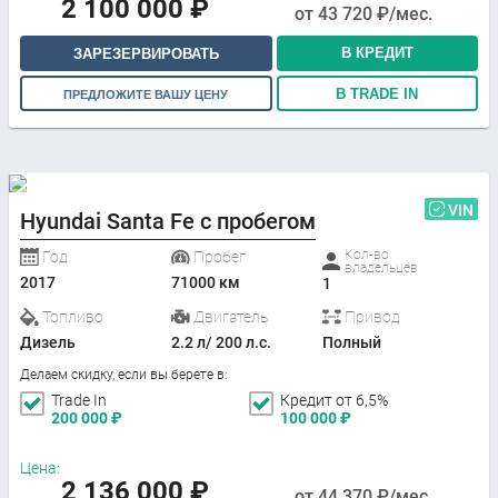
2 100 000
₽
от
43 720
₽/мес.
В КРЕДИТ
ЗАРЕЗЕРВИРОВАТЬ
В TRADE IN
ПРЕДЛОЖИТЕ ВАШУ ЦЕНУ
VIN
Hyundai Santa Fe с пробегом
Кол-во
Год
Пробег
владельцев
2017
71000 км
1
Топливо
Двигатель
Привод
Дизель
2.2 л/ 200 л.с.
Полный
Делаем скидку, если вы берете в:
Trade In
Кредит от 6,5%
200 000
₽
100 000
₽
Цена:
2 136 000
₽
от
44 370
₽/мес.