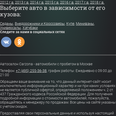
2012 г.в.
2013 г.в.
2014 г.в.
2015 г.в.
2016 г.в.
2017 г.в.
2018 г.в.
Выберите авто в зависимости от его
кузова:
Седаны
,
Внедорожники и Кроссоверы
,
Купе
,
Минивэны
,
Универсалы
,
Хэтчбэки
Следите за нами в социальных сетях
Автосалон Carzona - автомобили с пробегом в Москве
Телефон:
+7 (495) 255-36-38
,
график работы: Ежедневно с 09:00 до
21:00
Обращаем ваше внимание на то, что данный интернет-сайт носит
исключительно информационный характер и ни при каких условиях
не является публичной офертой, определяемой положением ч. 2 ст.
437 Гражданского кодекса Российской Федерации. Для получения
подробной информации о стоимости автомобилей, пожалуйста,
обращайтесь к менеджеру по продажам. Все цены на сайте указаны
с учетом скидок.
Предоставляя свои персональные данные и используя настоящий