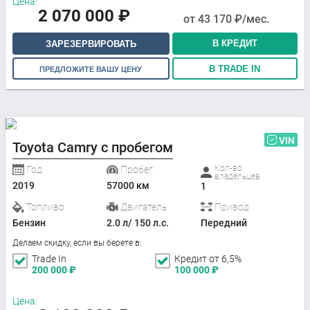
Цена:
2 070 000
₽
от
43 170
₽/мес.
В КРЕДИТ
ЗАРЕЗЕРВИРОВАТЬ
В TRADE IN
ПРЕДЛОЖИТЕ ВАШУ ЦЕНУ
VIN
Toyota Camry с пробегом
Кол-во
Год
Пробег
владельцев
2019
57000 км
1
Топливо
Двигатель
Привод
Бензин
2.0 л/ 150 л.с.
Передний
Делаем скидку, если вы берете в:
Trade In
Кредит от 6,5%
200 000
₽
100 000
₽
Цена: