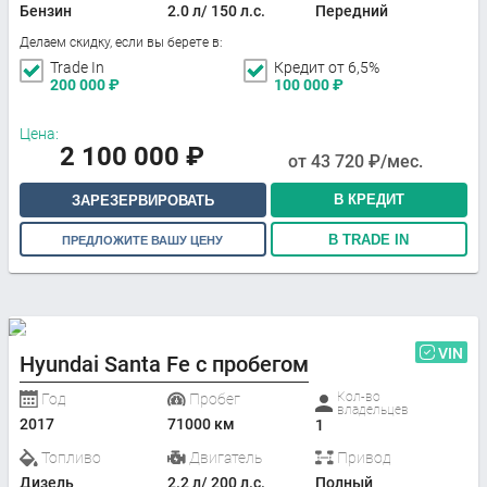
Бензин
2.0 л/ 150 л.с.
Передний
Делаем скидку, если вы берете в:
Trade In
Кредит от 6,5%
200 000
₽
100 000
₽
Цена:
2 100 000
₽
от
43 720
₽/мес.
В КРЕДИТ
ЗАРЕЗЕРВИРОВАТЬ
В TRADE IN
ПРЕДЛОЖИТЕ ВАШУ ЦЕНУ
VIN
Hyundai Santa Fe с пробегом
Кол-во
Год
Пробег
владельцев
2017
71000 км
1
Топливо
Двигатель
Привод
Дизель
2.2 л/ 200 л.с.
Полный