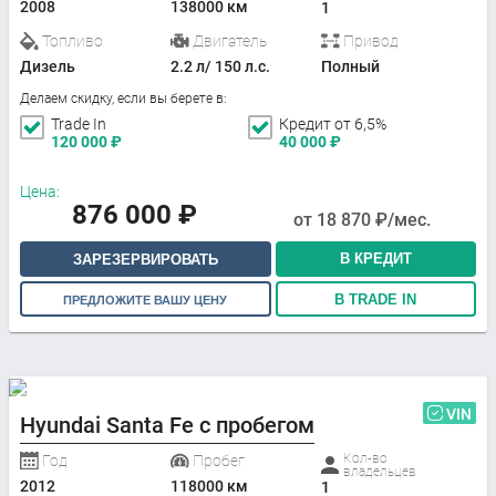
2008
138000 км
1
Топливо
Двигатель
Привод
Дизель
2.2 л/ 150 л.с.
Полный
Делаем скидку, если вы берете в:
Trade In
Кредит от 6,5%
120 000
₽
40 000
₽
Цена:
876 000
₽
от
18 870
₽/мес.
В КРЕДИТ
ЗАРЕЗЕРВИРОВАТЬ
В TRADE IN
ПРЕДЛОЖИТЕ ВАШУ ЦЕНУ
VIN
Hyundai Santa Fe с пробегом
Кол-во
Год
Пробег
владельцев
2012
118000 км
1