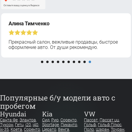
Алина Тимченко
Прекрасный салон, вежливые продавцы, быстрое
оформление авто. От души рекомендую.
Популярные б/у модели авто с
пробегом
Hyundai
Kia
VW
Санта Фе
,
Элантра
,
Сид
,
Рио
,
Соренто
,
Пассат
,
Пассат цц
,
Туксон
,
Гетц
,
i20
,
i40
,
Sportage
,
Пиканто
,
Гольф
,
Гольф Плюс
,
ix-35
,
Крета
,
Соренто
,
Церато
,
Венга
,
Поло
,
Шаран
,
Тоуран
,