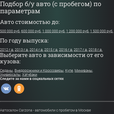
Подбор б/у авто (с пробегом) по
параметрам
Авто стоимостью до:
500 000 руб.
600 000 руб.
1 000 000 руб.
1 200 000 руб.
1 500 000 руб.
По году выпуска:
2012 г.в.
2013 г.в.
2014 г.в.
2015 г.в.
2016 г.в.
2017 г.в.
2018 г.в.
Выберите авто в зависимости от его
кузова:
Седаны
,
Внедорожники и Кроссоверы
,
Купе
,
Минивэны
,
Универсалы
,
Хэтчбэки
Следите за нами в социальных сетях
Автосалон Carzona - автомобили с пробегом в Москве