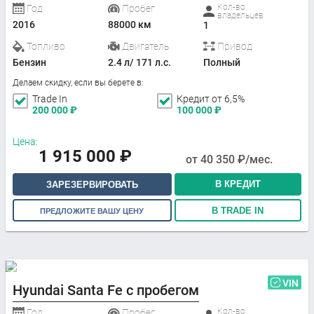
Кол-во
Год
Пробег
владельцев
2016
88000 км
1
Топливо
Двигатель
Привод
Бензин
2.4 л/ 171 л.с.
Полный
Делаем скидку, если вы берете в:
Trade In
Кредит от 6,5%
200 000
₽
100 000
₽
Цена:
1 915 000
₽
от
40 350
₽/мес.
В КРЕДИТ
ЗАРЕЗЕРВИРОВАТЬ
В TRADE IN
ПРЕДЛОЖИТЕ ВАШУ ЦЕНУ
VIN
Hyundai Santa Fe с пробегом
Кол-во
Год
Пробег