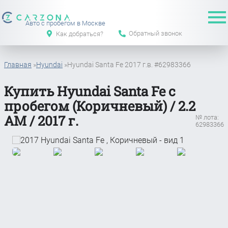
Авто с пробегом в Москве
Обратный звонок
Как добраться?
Главная
»
Hyundai
»
Hyundai Santa Fe 2017 г.в. #62983366
Купить Hyundai Santa Fe с
пробегом (Коричневый) / 2.2
АМ / 2017 г.
№ лота:
62983366