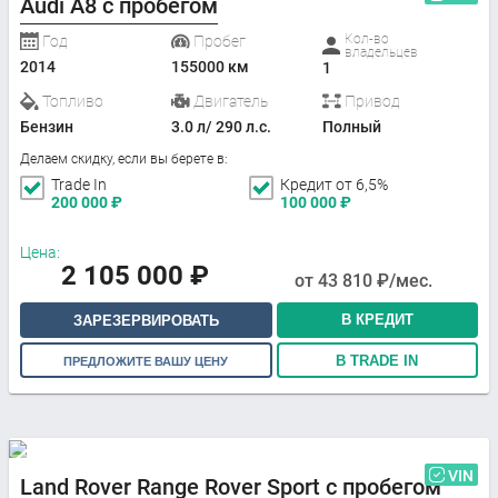
Audi A8 с пробегом
Кол-во
Год
Пробег
владельцев
2014
155000 км
1
Топливо
Двигатель
Привод
Бензин
3.0 л/ 290 л.с.
Полный
Делаем скидку, если вы берете в:
Trade In
Кредит от 6,5%
200 000
₽
100 000
₽
Цена:
2 105 000
₽
от
43 810
₽/мес.
В КРЕДИТ
ЗАРЕЗЕРВИРОВАТЬ
В TRADE IN
ПРЕДЛОЖИТЕ ВАШУ ЦЕНУ
VIN
Land Rover Range Rover Sport с пробегом