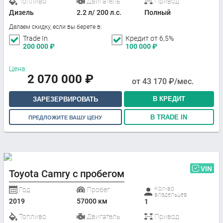
Топливо
Двигатель
Привод
Дизель
2.2 л/ 200 л.с.
Полный
Делаем скидку, если вы берете в:
Trade In
Кредит от 6,5%
200 000
₽
100 000
₽
Цена:
2 070 000
₽
от
43 170
₽/мес.
В КРЕДИТ
ЗАРЕЗЕРВИРОВАТЬ
В TRADE IN
ПРЕДЛОЖИТЕ ВАШУ ЦЕНУ
VIN
Toyota Camry с пробегом
Кол-во
Год
Пробег
владельцев
2019
57000 км
1
Топливо
Двигатель
Привод