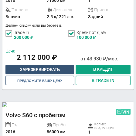
2016
71000 км
1
Топливо
Двигатель
Привод
Бензин
2.5 л/ 221 л.с.
Задний
Делаем скидку, если вы берете в:
Trade In
Кредит от 6,5%
200 000
₽
100 000
₽
Цена:
2 112 000
₽
от
43 930
₽/мес.
В КРЕДИТ
ЗАРЕЗЕРВИРОВАТЬ
В TRADE IN
ПРЕДЛОЖИТЕ ВАШУ ЦЕНУ
VIN
Volvo S60 с пробегом
Кол-во
Год
Пробег
владельцев
2016
86000 км
1