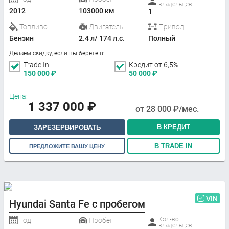
владельцев
2012
103000 км
1
Топливо
Двигатель
Привод
Бензин
2.4 л/ 174 л.с.
Полный
Делаем скидку, если вы берете в:
Trade In
Кредит от 6,5%
150 000
₽
50 000
₽
Цена:
1 337 000
₽
от
28 000
₽/мес.
В КРЕДИТ
ЗАРЕЗЕРВИРОВАТЬ
В TRADE IN
ПРЕДЛОЖИТЕ ВАШУ ЦЕНУ
VIN
Hyundai Santa Fe с пробегом
Кол-во
Год
Пробег
владельцев