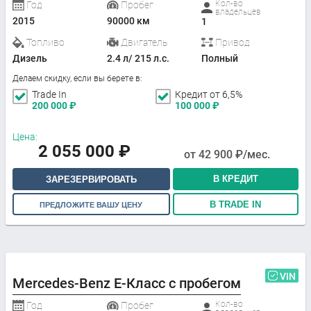
Кол-во
Год
Пробег
владельцев
2015
90000 км
1
Топливо
Двигатель
Привод
Дизель
2.4 л/ 215 л.с.
Полный
Делаем скидку, если вы берете в:
Trade In
Кредит от 6,5%
200 000
₽
100 000
₽
Цена:
2 055 000
₽
от
42 900
₽/мес.
В КРЕДИТ
ЗАРЕЗЕРВИРОВАТЬ
В TRADE IN
ПРЕДЛОЖИТЕ ВАШУ ЦЕНУ
VIN
Mercedes-Benz E-Класс с пробегом
Кол-во
Год
Пробег