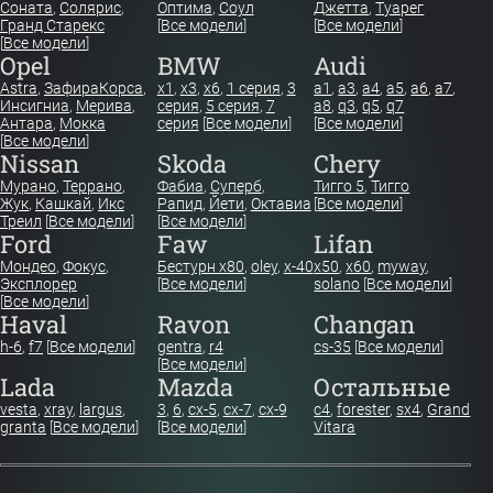
Соната
,
Солярис
,
Оптима
,
Соул
Джетта
,
Туарег
Гранд Старекс
[
Все модели
]
[
Все модели
]
[
Все модели
]
Opel
BMW
Audi
Astra
,
Зафира
Корса
,
x1
,
x3
,
x6
,
1 серия
,
3
a1
,
a3
,
a4
,
a5
,
a6
,
a7
,
Инсигниа
,
Мерива
,
серия
,
5 серия
,
7
a8
,
q3
,
q5
,
q7
Антара
,
Мокка
серия
[
Все модели
]
[
Все модели
]
[
Все модели
]
Nissan
Skoda
Chery
Мурано
,
Террано
,
Фабиа
,
Суперб
,
Тигго 5
,
Тигго
Жук
,
Кашкай
,
Икс
Рапид
,
Йети
,
Октавиа
[
Все модели
]
Треил
[
Все модели
]
[
Все модели
]
Ford
Faw
Lifan
Мондео
,
Фокус
,
Бестурн х80
,
oley
,
x-40
x50
,
x60
,
myway
,
Эксплорер
[
Все модели
]
solano
[
Все модели
]
[
Все модели
]
Haval
Ravon
Changan
h-6
,
f7
[
Все модели
]
gentra
,
r4
cs-35
[
Все модели
]
[
Все модели
]
Lada
Mazda
Остальные
vesta
,
xray
,
largus
,
3
,
6
,
cx-5
,
cx-7
,
cx-9
c4
,
forester
,
sx4
,
Grand
granta
[
Все модели
]
[
Все модели
]
Vitara