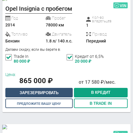
VIN
Opel Insignia с пробегом
Кол-во
Год
Пробег
владельцев
2014
78000 км
1
Топливо
Двигатель
Привод
Бензин
1.8 л/ 140 л.с.
Передний
Делаем скидку, если вы берете в:
Trade In
Кредит от 6,5%
80 000
₽
20 000
₽
Цена:
865 000
₽
от
17 580
₽/мес.
В КРЕДИТ
ЗАРЕЗЕРВИРОВАТЬ
В TRADE IN
ПРЕДЛОЖИТЕ ВАШУ ЦЕНУ