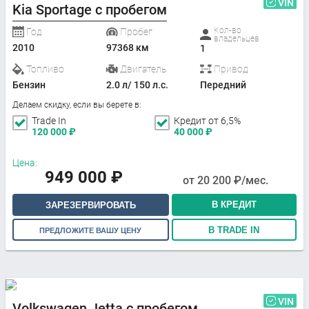
VIN
Kia Sportage с пробегом
Кол-во
Год
Пробег
владельцев
2010
97368 км
1
Топливо
Двигатель
Привод
Бензин
2.0 л/ 150 л.с.
Передний
Делаем скидку, если вы берете в:
Trade In
Кредит от 6,5%
120 000
₽
40 000
₽
Цена:
949 000
₽
от
20 200
₽/мес.
В КРЕДИТ
ЗАРЕЗЕРВИРОВАТЬ
В TRADE IN
ПРЕДЛОЖИТЕ ВАШУ ЦЕНУ
VIN
Volkswagen Jetta с пробегом