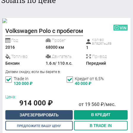
Solaris по цене
VIN
Volkswagen Polo с пробегом
Кол-во
Год
Пробег
владельцев
2016
68000 км
1
Топливо
Двигатель
Привод
Бензин
1.6 л/ 110 л.с.
Передний
Делаем скидку, если вы берете в:
Trade In
Кредит от 6,5%
120 000
₽
40 000
₽
Цена:
914 000
₽
от
19 560
₽/мес.
В КРЕДИТ
ЗАРЕЗЕРВИРОВАТЬ
В TRADE IN
ПРЕДЛОЖИТЕ ВАШУ ЦЕНУ