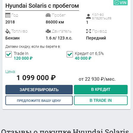
VIN
Hyundai Solaris с пробегом
Кол-во
Год
Пробег
владельцев
2018
86000 км
1
Топливо
Двигатель
Привод
Бензин
1.6 л/ 123 л.с.
Передний
Делаем скидку, если вы берете в:
Trade In
Кредит от 6,5%
120 000
₽
40 000
₽
Цена:
1 099 000
₽
от
22 930
₽/мес.
В КРЕДИТ
ЗАРЕЗЕРВИРОВАТЬ
В TRADE IN
ПРЕДЛОЖИТЕ ВАШУ ЦЕНУ
Отзывы о покупке Hyundai Solaris