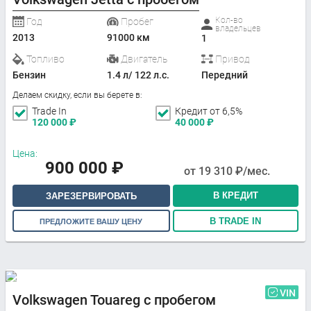
Кол-во
Год
Пробег
владельцев
2013
91000 км
1
Топливо
Двигатель
Привод
Бензин
1.4 л/ 122 л.с.
Передний
Делаем скидку, если вы берете в:
Trade In
Кредит от 6,5%
120 000
₽
40 000
₽
Цена:
900 000
₽
от
19 310
₽/мес.
В КРЕДИТ
ЗАРЕЗЕРВИРОВАТЬ
В TRADE IN
ПРЕДЛОЖИТЕ ВАШУ ЦЕНУ
VIN
Volkswagen Touareg с пробегом