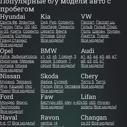
Популярные б/у модели авто с
пробегом
Hyundai
Kia
VW
Санта Фе
,
Элантра
,
Сид
,
Рио
,
Соренто
,
Пассат
,
Пассат цц
,
Туксон
,
Гетц
,
i20
,
i40
,
Sportage
,
Пиканто
,
Гольф
,
Гольф Плюс
,
ix-35
,
Крета
,
Соренто
,
Церато
,
Венга
,
Поло
,
Шаран
,
Тоуран
,
Соната
,
Солярис
,
Оптима
,
Соул
Джетта
,
Туарег
Гранд Старекс
[
Все модели
]
[
Все модели
]
[
Все модели
]
Opel
BMW
Audi
Astra
,
Зафира
Корса
,
x1
,
x3
,
x6
,
1 серия
,
3
a1
,
a3
,
a4
,
a5
,
a6
,
a7
,
Инсигниа
,
Мерива
,
серия
,
5 серия
,
7
a8
,
q3
,
q5
,
q7
Антара
,
Мокка
серия
[
Все модели
]
[
Все модели
]
[
Все модели
]
Nissan
Skoda
Chery
Мурано
,
Террано
,
Фабиа
,
Суперб
,
Тигго 5
,
Тигго
Жук
,
Кашкай
,
Икс
Рапид
,
Йети
,
Октавиа
[
Все модели
]
Треил
[
Все модели
]
[
Все модели
]
Ford
Faw
Lifan
Мондео
,
Фокус
,
Бестурн х80
,
oley
,
x-40
x50
,
x60
,
myway
,
Эксплорер
[
Все модели
]
solano
[
Все модели
]
[
Все модели
]
Haval
Ravon
Changan
h-6
,
f7
[
Все модели
]
gentra
,
r4
cs-35
[
Все модели
]