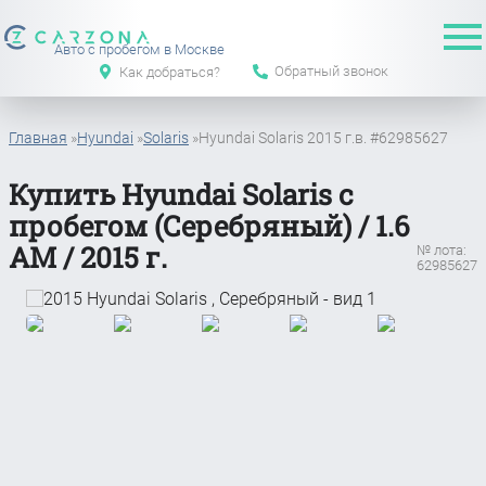
Авто с пробегом в Москве
Обратный звонок
Как добраться?
Главная
»
Hyundai
»
Solaris
»
Hyundai Solaris 2015 г.в. #62985627
Купить Hyundai Solaris с
пробегом (Серебряный) / 1.6
АМ / 2015 г.
№ лота:
62985627