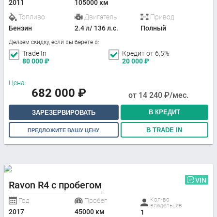
2011
105000 км
Топливо
Двигатель
Привод
Бензин
2.4 л/ 136 л.с.
Полный
Делаем скидку, если вы берете в:
Trade In
Кредит от 6,5%
80 000
₽
20 000
₽
Цена:
682 000
₽
от
14 240
₽/мес.
В КРЕДИТ
ЗАРЕЗЕРВИРОВАТЬ
В TRADE IN
ПРЕДЛОЖИТЕ ВАШУ ЦЕНУ
VIN
Ravon R4 с пробегом
Кол-во
Год
Пробег
владельцев
2017
45000 км
1