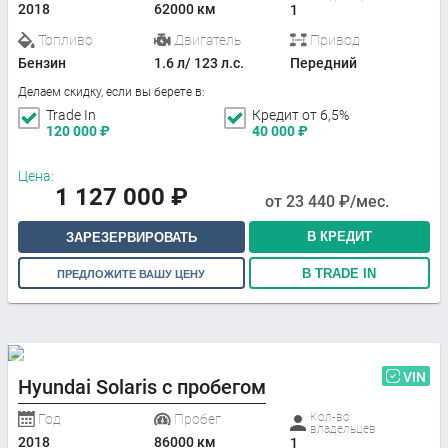
2018
62000 км
1
Топливо
Двигатель
Привод
Бензин
1.6 л/ 123 л.с.
Передний
Делаем скидку, если вы берете в:
Trade In
Кредит от 6,5%
120 000
₽
40 000
₽
Цена:
1 127 000
₽
от
23 440
₽/мес.
В КРЕДИТ
ЗАРЕЗЕРВИРОВАТЬ
В TRADE IN
ПРЕДЛОЖИТЕ ВАШУ ЦЕНУ
VIN
Hyundai Solaris с пробегом
Кол-во
Год
Пробег
владельцев
2018
86000 км
1