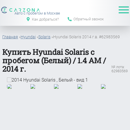
Авто с пробегом в Москве
Обратный звонок
Как добраться?
Главная
»
Hyundai
»
Solaris
»
Hyundai Solaris 2014 г.в. #62983569
Купить Hyundai Solaris с
пробегом (Белый) / 1.4 АМ /
2014 г.
№ лота:
62983569