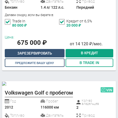
Топливо
Двигатель
Привод
Бензин
1.4 л/ 122 л.с.
Передний
Делаем скидку, если вы берете в:
Trade In
Кредит от 6,5%
80 000
₽
20 000
₽
Цена:
675 000
₽
от
14 120
₽/мес.
В КРЕДИТ
ЗАРЕЗЕРВИРОВАТЬ
В TRADE IN
ПРЕДЛОЖИТЕ ВАШУ ЦЕНУ
VIN
Volkswagen Golf с пробегом
Кол-во
Год
Пробег
владельцев
2012
116000 км
2
Топливо
Двигатель
Привод