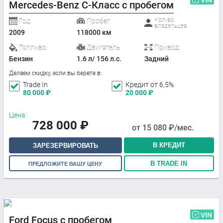
Mercedes-Benz C-Класс с пробегом
Кол-во
Год
Пробег
владельцев
2009
118000 км
Топливо
Двигатель
Привод
Бензин
1.6 л/ 156 л.с.
Задний
Делаем скидку, если вы берете в:
Trade In
Кредит от 6,5%
80 000
₽
20 000
₽
Цена:
728 000
₽
от
15 080
₽/мес.
В КРЕДИТ
ЗАРЕЗЕРВИРОВАТЬ
В TRADE IN
ПРЕДЛОЖИТЕ ВАШУ ЦЕНУ
VIN
Ford Focus с пробегом