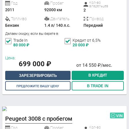
Кол-во
Год
Пробег
владельцев
2011
92000 км
2
Топливо
Двигатель
Привод
Бензин
1.4 л/ 140 л.с.
Передний
Делаем скидку, если вы берете в:
Trade In
Кредит от 6,5%
80 000
₽
20 000
₽
Цена:
699 000
₽
от
14 550
₽/мес.
В КРЕДИТ
ЗАРЕЗЕРВИРОВАТЬ
В TRADE IN
ПРЕДЛОЖИТЕ ВАШУ ЦЕНУ
VIN
Peugeot 3008 с пробегом
Кол-во
Год
Пробег