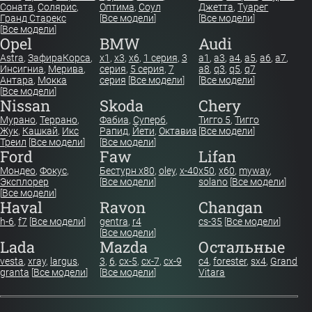
Соната
,
Солярис
,
Оптима
,
Соул
Джетта
,
Туарег
Гранд Старекс
[
Все модели
]
[
Все модели
]
[
Все модели
]
Opel
BMW
Audi
Astra
,
Зафира
Корса
,
x1
,
x3
,
x6
,
1 серия
,
3
a1
,
a3
,
a4
,
a5
,
a6
,
a7
,
Инсигниа
,
Мерива
,
серия
,
5 серия
,
7
a8
,
q3
,
q5
,
q7
Антара
,
Мокка
серия
[
Все модели
]
[
Все модели
]
[
Все модели
]
Nissan
Skoda
Chery
Мурано
,
Террано
,
Фабиа
,
Суперб
,
Тигго 5
,
Тигго
Жук
,
Кашкай
,
Икс
Рапид
,
Йети
,
Октавиа
[
Все модели
]
Треил
[
Все модели
]
[
Все модели
]
Ford
Faw
Lifan
Мондео
,
Фокус
,
Бестурн х80
,
oley
,
x-40
x50
,
x60
,
myway
,
Эксплорер
[
Все модели
]
solano
[
Все модели
]
[
Все модели
]
Haval
Ravon
Changan
h-6
,
f7
[
Все модели
]
gentra
,
r4
cs-35
[
Все модели
]
[
Все модели
]
Lada
Mazda
Остальные
vesta
,
xray
,
largus
,
3
,
6
,
cx-5
,
cx-7
,
cx-9
c4
,
forester
,
sx4
,
Grand
granta
[
Все модели
]
[
Все модели
]
Vitara