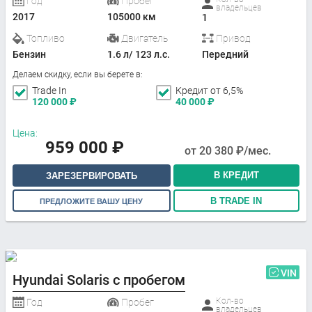
Год
Пробег
владельцев
2017
105000 км
1
Топливо
Двигатель
Привод
Бензин
1.6 л/ 123 л.с.
Передний
Делаем скидку, если вы берете в:
Trade In
Кредит от 6,5%
120 000
₽
40 000
₽
Цена:
959 000
₽
от
20 380
₽/мес.
В КРЕДИТ
ЗАРЕЗЕРВИРОВАТЬ
В TRADE IN
ПРЕДЛОЖИТЕ ВАШУ ЦЕНУ
VIN
Hyundai Solaris с пробегом
Кол-во
Год
Пробег
владельцев