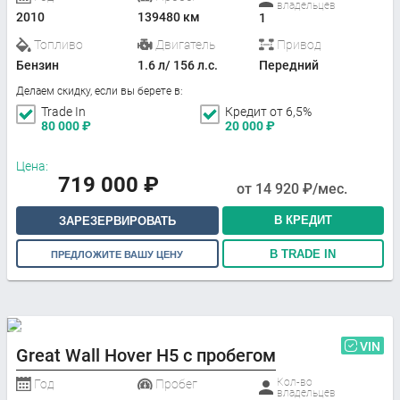
владельцев
2010
139480 км
1
Топливо
Двигатель
Привод
Бензин
1.6 л/ 156 л.с.
Передний
Делаем скидку, если вы берете в:
Trade In
Кредит от 6,5%
80 000
₽
20 000
₽
Цена:
719 000
₽
от
14 920
₽/мес.
В КРЕДИТ
ЗАРЕЗЕРВИРОВАТЬ
В TRADE IN
ПРЕДЛОЖИТЕ ВАШУ ЦЕНУ
VIN
Great Wall Hover H5 с пробегом
Кол-во
Год
Пробег
владельцев