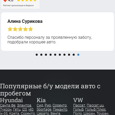
Алина Сурикова
Спасибо персоналу за проявленную заботу,
подобрали хорошее авто.
Популярные б/у модели авто с
пробегом
Hyundai
Kia
VW
Санта Фе
,
Элантра
,
Сид
,
Рио
,
Соренто
,
Пассат
,
Пассат цц
,
Туксон
,
Гетц
,
i20
,
i40
,
Sportage
,
Пиканто
,
Гольф
,
Гольф Плюс
,
ix-35
,
Крета
,
Соренто
,
Церато
,
Венга
,
Поло
,
Шаран
,
Тоуран
,