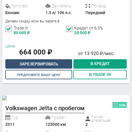
Топливо
Двигатель
Привод
Бензин
1.5 л/ 106 л.с.
Передний
Делаем скидку, если вы берете в:
Trade In
Кредит от 6,5%
80 000
₽
20 000
₽
Цена:
664 000
₽
от
13 920
₽/мес.
В КРЕДИТ
ЗАРЕЗЕРВИРОВАТЬ
В TRADE IN
ПРЕДЛОЖИТЕ ВАШУ ЦЕНУ
VIN
Volkswagen Jetta с пробегом
Кол-во
Год
Пробег
владельцев
2011
125000 км
2