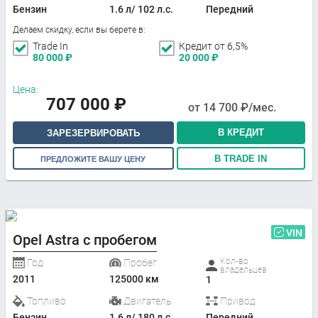
Бензин
1.6 л/ 102 л.с.
Передний
Делаем скидку, если вы берете в:
Trade In
Кредит от 6,5%
80 000
₽
20 000
₽
Цена:
707 000
₽
от
14 700
₽/мес.
В КРЕДИТ
ЗАРЕЗЕРВИРОВАТЬ
В TRADE IN
ПРЕДЛОЖИТЕ ВАШУ ЦЕНУ
VIN
Opel Astra с пробегом
Кол-во
Год
Пробег
владельцев
2011
125000 км
1
Топливо
Двигатель
Привод
Бензин
1.6 л/ 180 л.с.
Передний