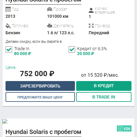
Кол-во
Год
Пробег
владельцев
2013
101000 км
1
Топливо
Двигатель
Привод
Бензин
1.6 л/ 123 л.с.
Передний
Делаем скидку, если вы берете в:
Trade In
Кредит от 6,5%
80 000
₽
20 000
₽
Цена:
752 000
₽
от
15 520
₽/мес.
В КРЕДИТ
ЗАРЕЗЕРВИРОВАТЬ
В TRADE IN
ПРЕДЛОЖИТЕ ВАШУ ЦЕНУ
VIN
Hyundai Solaris с пробегом