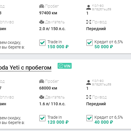
Кол-во
Год
Пробег
владельцев
3
97400 км
1
Топливо
Двигатель
Привод
зин
2.0 л/ 150 л.с.
Передний
Trade In
Кредит от 6,5%
аем скидку,
150 000
₽
50 000
₽
 вы берете в:
VIN
oda Yeti с пробегом
Кол-во
Год
Пробег
владельцев
7
68000 км
1
Топливо
Двигатель
Привод
зин
1.6 л/ 110 л.с.
Передний
Trade In
Кредит от 6,5%
аем скидку,
120 000
₽
40 000
₽
 вы берете в: