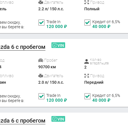
Топливо
Двигатель
Привод
ель
2.2 л/ 150 л.с.
Полный
Trade In
Кредит от 6,5%
аем скидку,
120 000
₽
40 000
₽
 вы берете в:
VIN
zda 6 с пробегом
Кол-во
Год
Пробег
владельцев
4
90700 км
2
Топливо
Двигатель
Привод
зин
2.0 л/ 150 л.с.
Передний
Trade In
Кредит от 6,5%
аем скидку,
120 000
₽
40 000
₽
 вы берете в:
VIN
zda 6 с пробегом