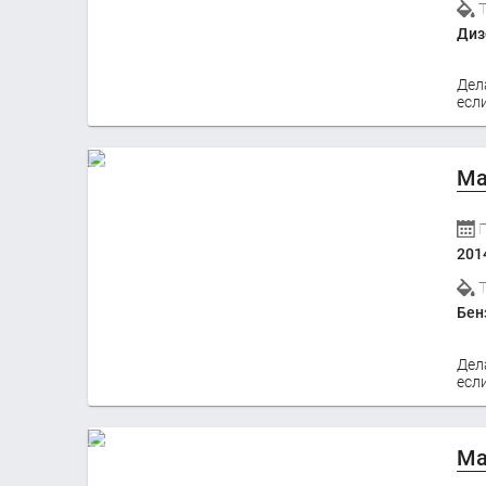
Диз
Дел
если
Ma
201
Бен
Дел
если
Ma