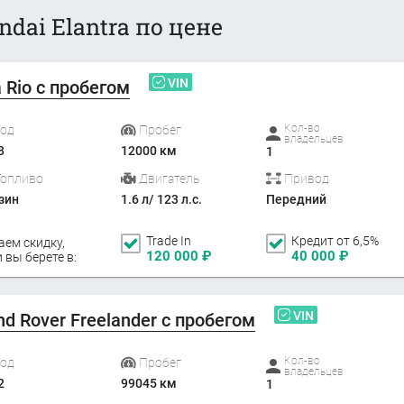
dai Elantra по цене
VIN
a Rio с пробегом
Кол-во
Год
Пробег
владельцев
8
12000 км
1
Топливо
Двигатель
Привод
зин
1.6 л/ 123 л.с.
Передний
Trade In
Кредит от 6,5%
аем скидку,
120 000
₽
40 000
₽
 вы берете в:
VIN
nd Rover Freelander с пробегом
Кол-во
Год
Пробег
владельцев
2
99045 км
1