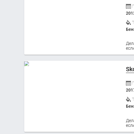
201
Бен
Дел
если
Sk
201
Бен
Дел
если