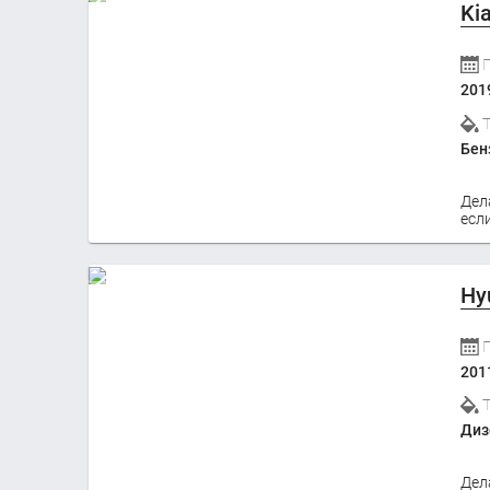
Ki
201
Бен
Дел
если
Hy
201
Диз
Дел