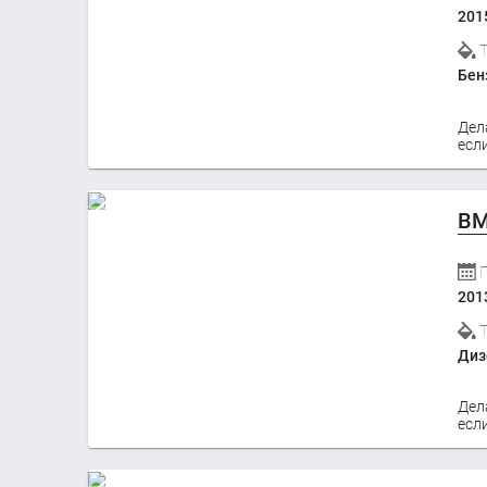
201
Бен
Дел
если
BM
201
Диз
Дел
если