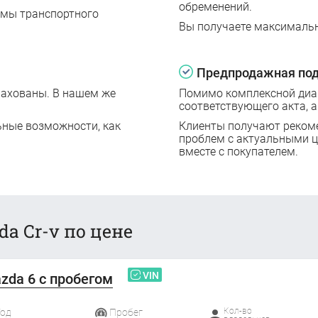
обременений.
емы транспортного
Вы получаете максималь
Предпродажная под
рахованы. В нашем же
Помимо комплексной диаг
соответствующего акта, а
ьные возможности, как
Клиенты получают реком
проблем с актуальными 
вместе с покупателем.
a Cr-v по цене
VIN
zda 6 с пробегом
Кол-во
Год
Пробег