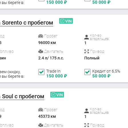
150 000
₽
50 000
₽
 вы берете в:
VIN
a Sorento с пробегом
Кол-во
Год
Пробег
владельцев
5
96000 км
1
Топливо
Двигатель
Привод
зин
2.4 л/ 175 л.с.
Полный
Trade In
Кредит от 6,5%
аем скидку,
150 000
₽
50 000
₽
 вы берете в:
VIN
a Soul с пробегом
Кол-во
Год
Пробег
владельцев
9
45373 км
1
Топливо
Двигатель
Привод