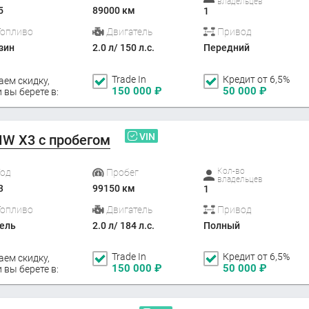
владельцев
5
89000 км
1
Топливо
Двигатель
Привод
зин
2.0 л/ 150 л.с.
Передний
Trade In
Кредит от 6,5%
аем скидку,
150 000
₽
50 000
₽
 вы берете в:
VIN
W X3 с пробегом
Кол-во
Год
Пробег
владельцев
3
99150 км
1
Топливо
Двигатель
Привод
ель
2.0 л/ 184 л.с.
Полный
Trade In
Кредит от 6,5%
аем скидку,
150 000
₽
50 000
₽
 вы берете в: