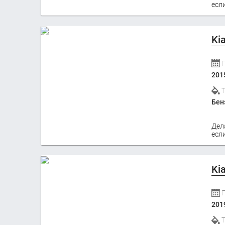
если
Ki
201
Бен
Дел
если
Ki
201