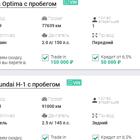
VIN
a Optima с пробегом
Кол-во
Год
Пробег
владельцев
9
77639 км
1
Топливо
Двигатель
Привод
зин
2.0 л/ 150 л.с.
Передний
Trade In
Кредит от 6,5%
аем скидку,
150 000
₽
50 000
₽
 вы берете в:
VIN
undai H-1 с пробегом
Кол-во
Год
Пробег
владельцев
1
91000 км
Топливо
Двигатель
Привод
ель
2.5 л/ 145 л.с.
Задний
Trade In
Кредит от 6,5%
аем скидку,