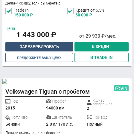
Делаем скидку, если вы берете в:
Trade In
Кредит от 6,5%
150 000
₽
50 000
₽
Цена:
1 443 000
₽
от
29 930
₽/мес.
В КРЕДИТ
ЗАРЕЗЕРВИРОВАТЬ
В TRADE IN
ПРЕДЛОЖИТЕ ВАШУ ЦЕНУ
VIN
Volkswagen Tiguan с пробегом
Кол-во
Год
Пробег
владельцев
2015
94000 км
2
Топливо
Двигатель
Привод
Бензин
2.0 л/ 170 л.с.
Полный
Делаем скидку, если вы берете в: