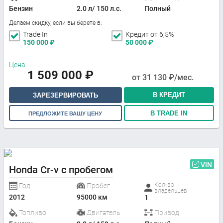
Бензин
2.0 л/ 150 л.с.
Полный
Делаем скидку, если вы берете в:
Trade In
Кредит от 6,5%
150 000
₽
50 000
₽
Цена:
1 509 000
₽
от
31 130
₽/мес.
В КРЕДИТ
ЗАРЕЗЕРВИРОВАТЬ
В TRADE IN
ПРЕДЛОЖИТЕ ВАШУ ЦЕНУ
VIN
Honda Cr-v с пробегом
Кол-во
Год
Пробег
владельцев
2012
95000 км
1
Топливо
Двигатель
Привод