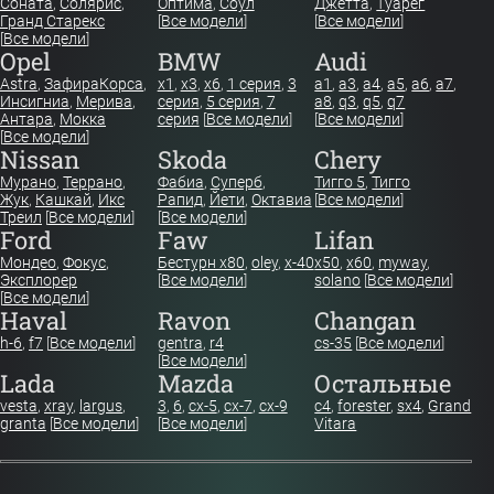
Соната
,
Солярис
,
Оптима
,
Соул
Джетта
,
Туарег
Гранд Старекс
[
Все модели
]
[
Все модели
]
[
Все модели
]
Opel
BMW
Audi
Astra
,
Зафира
Корса
,
x1
,
x3
,
x6
,
1 серия
,
3
a1
,
a3
,
a4
,
a5
,
a6
,
a7
,
Инсигниа
,
Мерива
,
серия
,
5 серия
,
7
a8
,
q3
,
q5
,
q7
Антара
,
Мокка
серия
[
Все модели
]
[
Все модели
]
[
Все модели
]
Nissan
Skoda
Chery
Мурано
,
Террано
,
Фабиа
,
Суперб
,
Тигго 5
,
Тигго
Жук
,
Кашкай
,
Икс
Рапид
,
Йети
,
Октавиа
[
Все модели
]
Треил
[
Все модели
]
[
Все модели
]
Ford
Faw
Lifan
Мондео
,
Фокус
,
Бестурн х80
,
oley
,
x-40
x50
,
x60
,
myway
,
Эксплорер
[
Все модели
]
solano
[
Все модели
]
[
Все модели
]
Haval
Ravon
Changan
h-6
,
f7
[
Все модели
]
gentra
,
r4
cs-35
[
Все модели
]
[
Все модели
]
Lada
Mazda
Остальные
vesta
,
xray
,
largus
,
3
,
6
,
cx-5
,
cx-7
,
cx-9
c4
,
forester
,
sx4
,
Grand
granta
[
Все модели
]
[
Все модели
]
Vitara