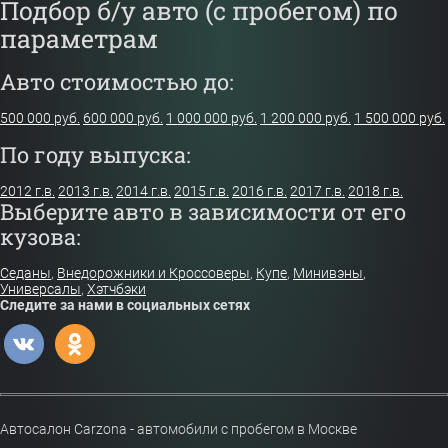
Подбор б/у авто (с пробегом) по
параметрам
Авто стоимостью до:
500 000 руб.
600 000 руб.
1 000 000 руб.
1 200 000 руб.
1 500 000 руб.
По году выпуска:
2012 г.в.
2013 г.в.
2014 г.в.
2015 г.в.
2016 г.в.
2017 г.в.
2018 г.в.
Выберите авто в зависимости от его
кузова:
Седаны
,
Внедорожники и Кроссоверы
,
Купе
,
Минивэны
,
Универсалы
,
Хэтчбэки
Следите за нами в социальных сетях
Автосалон Carzona - автомобили с пробегом в Москве