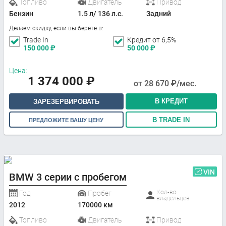
Топливо
Двигатель
Привод
Бензин
1.5 л/ 136 л.с.
Задний
Делаем скидку, если вы берете в:
Trade In
Кредит от 6,5%
150 000
₽
50 000
₽
Цена:
1 374 000
₽
от
28 670
₽/мес.
В КРЕДИТ
ЗАРЕЗЕРВИРОВАТЬ
В TRADE IN
ПРЕДЛОЖИТЕ ВАШУ ЦЕНУ
VIN
BMW 3 серии с пробегом
Кол-во
Год
Пробег
владельцев
2012
170000 км
Топливо
Двигатель
Привод