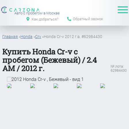
Авто с пробегом в Москве
Обратный звонок
Как добраться?
Главная
»
Honda
»
Crv
»
Honda Cr-v 2012 г.в. #62984430
Купить Honda Cr-v с
пробегом (Бежевый) / 2.4
АМ / 2012 г.
№ лота:
62984430