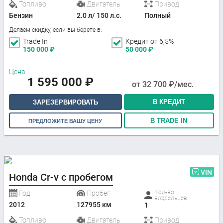
Топливо
Двигатель
Привод
Бензин
2.0 л/ 150 л.с.
Полный
Делаем скидку, если вы берете в:
Trade In
Кредит от 6,5%
150 000
₽
50 000
₽
Цена:
1 595 000
₽
от
32 700
₽/мес.
В КРЕДИТ
ЗАРЕЗЕРВИРОВАТЬ
В TRADE IN
ПРЕДЛОЖИТЕ ВАШУ ЦЕНУ
VIN
Honda Cr-v с пробегом
Кол-во
Год
Пробег
владельцев
2012
127955 км
1
Топливо
Двигатель
Привод