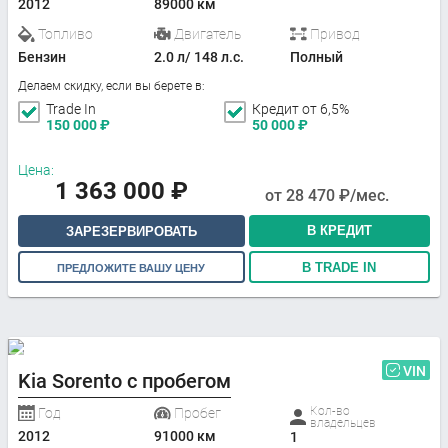
2012
89000 км
Топливо
Двигатель
Привод
Бензин
2.0 л/ 148 л.с.
Полный
Делаем скидку, если вы берете в:
Trade In
Кредит от 6,5%
150 000
₽
50 000
₽
Цена:
1 363 000
₽
от
28 470
₽/мес.
В КРЕДИТ
ЗАРЕЗЕРВИРОВАТЬ
В TRADE IN
ПРЕДЛОЖИТЕ ВАШУ ЦЕНУ
VIN
Kia Sorento с пробегом
Кол-во
Год
Пробег
владельцев
2012
91000 км
1