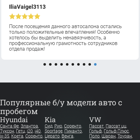
IliaVaigel3113
После посещения данного автосалона остались
только положительные впечатления! Особенно
хотелось бы выделить ненавязчивость, а
профессиональную грамотность сотрудников
отдела продаж!
Популярные б/у модели авто с
пробегом
Hyundai
Kia
VW
Санта Фе
,
Элантра
,
Сид
,
Рио
,
Соренто
,
Пассат
,
Пассат цц
,
Туксон
,
Гетц
,
i20
,
i40
,
Sportage
,
Пиканто
,
Гольф
,
Гольф Плюс
,
ix-35
,
Крета
,
Соренто
,
Церато
,
Венга
,
Поло
,
Шаран
,
Тоуран
,