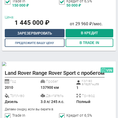
Trade In
Кредит от 6,5%
150 000
₽
50 000
₽
Цена:
1 445 000
₽
от
29 960
₽/мес.
В КРЕДИТ
ЗАРЕЗЕРВИРОВАТЬ
В TRADE IN
ПРЕДЛОЖИТЕ ВАШУ ЦЕНУ
VIN
Land Rover Range Rover Sport с пробегом
Кол-во
Год
Пробег
владельцев
2010
137900 км
1
Топливо
Двигатель
Привод
Дизель
3.0 л/ 245 л.с.
Полный
Делаем скидку, если вы берете в:
Trade In
Кредит от 6,5%