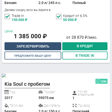
Бензин
2.0 л/ 245 л.с.
Полный
Делаем скидку, если вы берете в:
Trade In
Кредит от 6,5%
150 000
₽
50 000
₽
Цена:
1 385 000
₽
от
28 870
₽/мес.
В КРЕДИТ
ЗАРЕЗЕРВИРОВАТЬ
В TRADE IN
ПРЕДЛОЖИТЕ ВАШУ ЦЕНУ
VIN
Kia Soul с пробегом
Кол-во
Год
Пробег
владельцев
2017
59075 км
1
Топливо
Двигатель
Привод
Бензин
2.0 л/ 150 л.с.
Передний