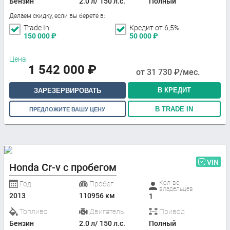
Бензин
2.0 л/ 150 л.с.
Полный
Делаем скидку, если вы берете в:
Trade In
Кредит от 6,5%
150 000
₽
50 000
₽
Цена:
1 542 000
₽
от
31 730
₽/мес.
В КРЕДИТ
ЗАРЕЗЕРВИРОВАТЬ
В TRADE IN
ПРЕДЛОЖИТЕ ВАШУ ЦЕНУ
VIN
Honda Cr-v с пробегом
Кол-во
Год
Пробег
владельцев
2013
110956 км
1
Топливо
Двигатель
Привод
Бензин
2.0 л/ 150 л.с.
Полный