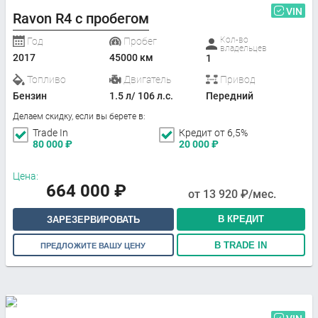
VIN
Ravon R4 с пробегом
Кол-во
Год
Пробег
владельцев
2017
45000 км
1
Топливо
Двигатель
Привод
Бензин
1.5 л/ 106 л.с.
Передний
Делаем скидку, если вы берете в:
Trade In
Кредит от 6,5%
80 000
₽
20 000
₽
Цена:
664 000
₽
от
13 920
₽/мес.
В КРЕДИТ
ЗАРЕЗЕРВИРОВАТЬ
В TRADE IN
ПРЕДЛОЖИТЕ ВАШУ ЦЕНУ