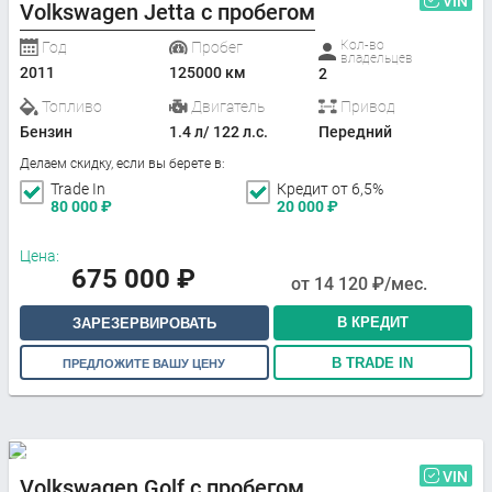
VIN
Volkswagen Jetta с пробегом
Кол-во
Год
Пробег
владельцев
2011
125000 км
2
Топливо
Двигатель
Привод
Бензин
1.4 л/ 122 л.с.
Передний
Делаем скидку, если вы берете в:
Trade In
Кредит от 6,5%
80 000
₽
20 000
₽
Цена:
675 000
₽
от
14 120
₽/мес.
В КРЕДИТ
ЗАРЕЗЕРВИРОВАТЬ
В TRADE IN
ПРЕДЛОЖИТЕ ВАШУ ЦЕНУ
VIN
Volkswagen Golf с пробегом