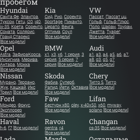
пробегом
Hyundai
Kia
VW
Санта Фе
,
Элантра
,
Сид
,
Рио
,
Соренто
,
Пассат
,
Пассат цц
,
Туксон
,
Гетц
,
i20
,
i40
,
Sportage
,
Пиканто
,
Гольф
,
Гольф Плюс
,
ix-35
,
Крета
,
Соренто
,
Церато
,
Венга
,
Поло
,
Шаран
,
Тоуран
,
Соната
,
Солярис
,
Оптима
,
Соул
Джетта
,
Туарег
Гранд Старекс
[
Все модели
]
[
Все модели
]
[
Все модели
]
Opel
BMW
Audi
Astra
,
Зафира
Корса
,
x1
,
x3
,
x6
,
1 серия
,
3
a1
,
a3
,
a4
,
a5
,
a6
,
a7
,
Инсигниа
,
Мерива
,
серия
,
5 серия
,
7
a8
,
q3
,
q5
,
q7
Антара
,
Мокка
серия
[
Все модели
]
[
Все модели
]
[
Все модели
]
Nissan
Skoda
Chery
Мурано
,
Террано
,
Фабиа
,
Суперб
,
Тигго 5
,
Тигго
Жук
,
Кашкай
,
Икс
Рапид
,
Йети
,
Октавиа
[
Все модели
]
Треил
[
Все модели
]
[
Все модели
]
Ford
Faw
Lifan
Мондео
,
Фокус
,
Бестурн х80
,
oley
,
x-40
x50
,
x60
,
myway
,
Эксплорер
[
Все модели
]
solano
[
Все модели
]
[
Все модели
]
Haval
Ravon
Changan
h-6
,
f7
[
Все модели
]
gentra
,
r4
cs-35
[
Все модели
]
[
Все модели
]
Lada
Mazda
Остальные