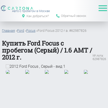
Авто с пробегом в Москве
Обратный звонок
Как добраться?
Главная
»
Ford
»
Focus
»
Ford Focus 2012 г.в. #62987826
Купить Ford Focus с
пробегом (Серый) / 1.6 АМТ /
2012 г.
№ лота:
62987826