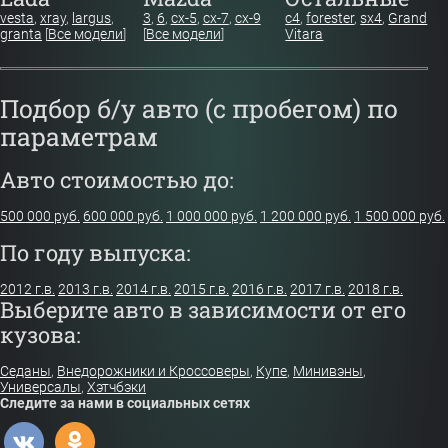
vesta
,
xray
,
largus
,
3
,
6
,
cx-5
,
cx-7
,
cx-9
c4
,
forester
,
sx4
,
Grand
granta
[
Все модели
]
[
Все модели
]
Vitara
Подбор б/у авто (с пробегом) по
параметрам
Авто стоимостью до:
500 000 руб.
600 000 руб.
1 000 000 руб.
1 200 000 руб.
1 500 000 руб.
По году выпуска:
2012 г.в.
2013 г.в.
2014 г.в.
2015 г.в.
2016 г.в.
2017 г.в.
2018 г.в.
Выберите авто в зависимости от его
кузова:
Седаны
,
Внедорожники и Кроссоверы
,
Купе
,
Минивэны
,
Универсалы
,
Хэтчбэки
Следите за нами в социальных сетях