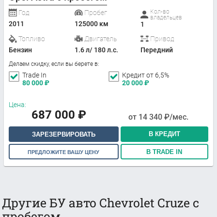
Кол-во
Год
Пробег
владельцев
2011
125000 км
1
Топливо
Двигатель
Привод
Бензин
1.6 л/ 180 л.с.
Передний
Делаем скидку, если вы берете в:
Trade In
Кредит от 6,5%
80 000
₽
20 000
₽
Цена:
687 000
₽
от
14 340
₽/мес.
В КРЕДИТ
ЗАРЕЗЕРВИРОВАТЬ
В TRADE IN
ПРЕДЛОЖИТЕ ВАШУ ЦЕНУ
Другие БУ авто Chevrolet Cruze с
пробегом