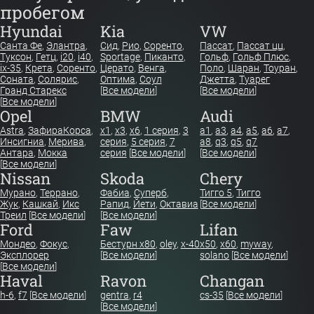
пробегом
Hyundai
Kia
VW
Санта Фе
,
Элантра
,
Сид
,
Рио
,
Соренто
,
Пассат
,
Пассат цц
,
Туксон
,
Гетц
,
i20
,
i40
,
Sportage
,
Пиканто
,
Гольф
,
Гольф Плюс
,
ix-35
,
Крета
,
Соренто
,
Церато
,
Венга
,
Поло
,
Шаран
,
Тоуран
,
Соната
,
Солярис
,
Оптима
,
Соул
Джетта
,
Туарег
Гранд Старекс
[
Все модели
]
[
Все модели
]
[
Все модели
]
Opel
BMW
Audi
Astra
,
Зафира
Корса
,
x1
,
x3
,
x6
,
1 серия
,
3
a1
,
a3
,
a4
,
a5
,
a6
,
a7
,
Инсигниа
,
Мерива
,
серия
,
5 серия
,
7
a8
,
q3
,
q5
,
q7
Антара
,
Мокка
серия
[
Все модели
]
[
Все модели
]
[
Все модели
]
Nissan
Skoda
Chery
Мурано
,
Террано
,
Фабиа
,
Суперб
,
Тигго 5
,
Тигго
Жук
,
Кашкай
,
Икс
Рапид
,
Йети
,
Октавиа
[
Все модели
]
Треил
[
Все модели
]
[
Все модели
]
Ford
Faw
Lifan
Мондео
,
Фокус
,
Бестурн х80
,
oley
,
x-40
x50
,
x60
,
myway
,
Эксплорер
[
Все модели
]
solano
[
Все модели
]
[
Все модели
]
Haval
Ravon
Changan
h-6
,
f7
[
Все модели
]
gentra
,
r4
cs-35
[
Все модели
]
[
Все модели
]