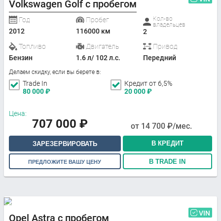
Volkswagen Golf с пробегом
Кол-во
Год
Пробег
владельцев
2012
116000 км
2
Топливо
Двигатель
Привод
Бензин
1.6 л/ 102 л.с.
Передний
Делаем скидку, если вы берете в:
Trade In
Кредит от 6,5%
80 000
₽
20 000
₽
Цена:
707 000
₽
от
14 700
₽/мес.
В КРЕДИТ
ЗАРЕЗЕРВИРОВАТЬ
В TRADE IN
ПРЕДЛОЖИТЕ ВАШУ ЦЕНУ
VIN
Opel Astra с пробегом