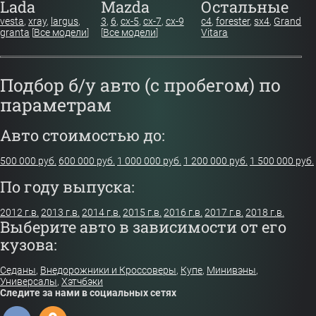
Lada
Mazda
Остальные
vesta
,
xray
,
largus
,
3
,
6
,
cx-5
,
cx-7
,
cx-9
c4
,
forester
,
sx4
,
Grand
granta
[
Все модели
]
[
Все модели
]
Vitara
Подбор б/у авто (с пробегом) по
параметрам
Авто стоимостью до:
500 000 руб.
600 000 руб.
1 000 000 руб.
1 200 000 руб.
1 500 000 руб.
По году выпуска:
2012 г.в.
2013 г.в.
2014 г.в.
2015 г.в.
2016 г.в.
2017 г.в.
2018 г.в.
Выберите авто в зависимости от его
кузова:
Седаны
,
Внедорожники и Кроссоверы
,
Купе
,
Минивэны
,
Универсалы
,
Хэтчбэки
Следите за нами в социальных сетях