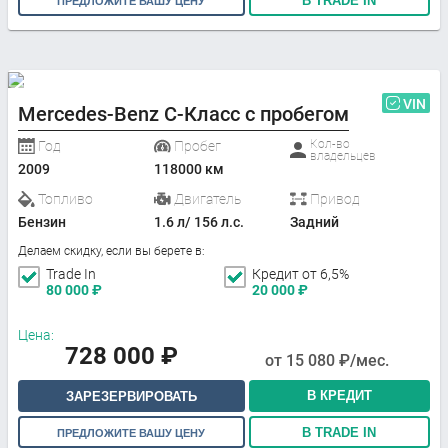
В TRADE IN
ПРЕДЛОЖИТЕ ВАШУ ЦЕНУ
VIN
Mercedes-Benz C-Класс с пробегом
Кол-во
Год
Пробег
владельцев
2009
118000 км
Топливо
Двигатель
Привод
Бензин
1.6 л/ 156 л.с.
Задний
Делаем скидку, если вы берете в:
Trade In
Кредит от 6,5%
80 000
₽
20 000
₽
Цена:
728 000
₽
от
15 080
₽/мес.
В КРЕДИТ
ЗАРЕЗЕРВИРОВАТЬ
В TRADE IN
ПРЕДЛОЖИТЕ ВАШУ ЦЕНУ