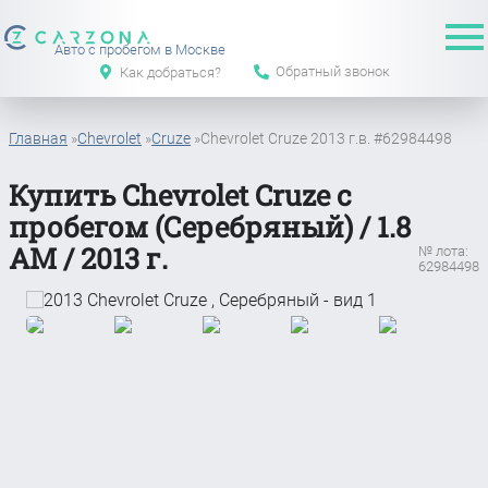
Авто с пробегом в Москве
Обратный звонок
Как добраться?
Главная
»
Chevrolet
»
Cruze
»
Chevrolet Cruze 2013 г.в. #62984498
Купить Chevrolet Cruze с
пробегом (Серебряный) / 1.8
АМ / 2013 г.
№ лота:
62984498