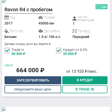
VIN
Ravon R4 с пробегом
Кол-во
Год
Пробег
владельцев
2017
45000 км
1
Топливо
Двигатель
Привод
Бензин
1.5 л/ 106 л.с.
Передний
Делаем скидку, если вы берете в:
Trade In
Кредит от 6,5%
80 000
₽
20 000
₽
Цена:
664 000
₽
от
13 920
₽/мес.
В КРЕДИТ
ЗАРЕЗЕРВИРОВАТЬ
В TRADE IN
ПРЕДЛОЖИТЕ ВАШУ ЦЕНУ