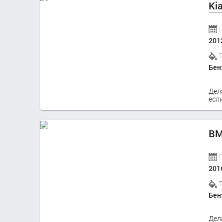
Ki
201
Бен
Дел
если
BM
201
Бен
Дел