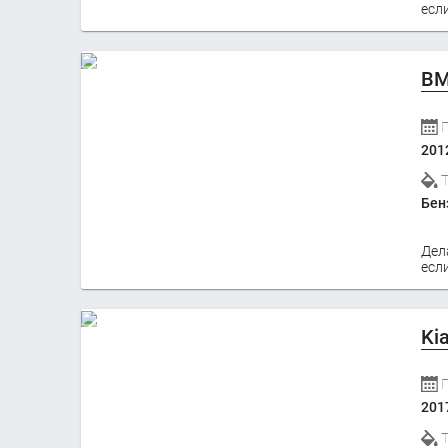
если
BM
201
Бен
Дел
если
Ki
201