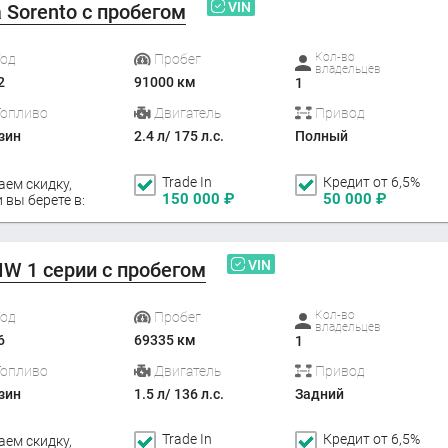
VIN
a Sorento с пробегом
Кол-во
Год
Пробег
владельцев
2
91000 км
1
Топливо
Двигатель
Привод
зин
2.4 л/ 175 л.с.
Полный
Trade In
Кредит от 6,5%
аем скидку,
150 000
₽
50 000
₽
 вы берете в:
VIN
W 1 серии с пробегом
Кол-во
Год
Пробег
владельцев
6
69335 км
1
Топливо
Двигатель
Привод
зин
1.5 л/ 136 л.с.
Задний
Trade In
Кредит от 6,5%
аем скидку,