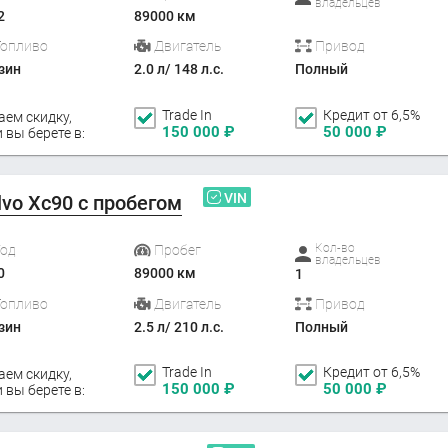
владельцев
2
89000 км
Топливо
Двигатель
Привод
зин
2.0 л/ 148 л.с.
Полный
Trade In
Кредит от 6,5%
аем скидку,
150 000
₽
50 000
₽
 вы берете в:
VIN
lvo Xc90 с пробегом
Кол-во
Год
Пробег
владельцев
0
89000 км
1
Топливо
Двигатель
Привод
зин
2.5 л/ 210 л.с.
Полный
Trade In
Кредит от 6,5%
аем скидку,
150 000
₽
50 000
₽
 вы берете в: