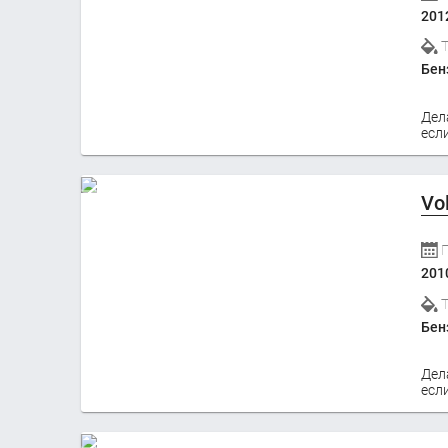
201
Бен
Дел
если
Vo
201
Бен
Дел
если