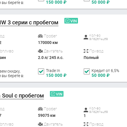
150 000
₽
50 000
₽
 вы берете в:
VIN
W 3 серии с пробегом
Кол-во
Год
Пробег
владельцев
2
170000 км
Топливо
Двигатель
Привод
зин
2.0 л/ 245 л.с.
Полный
Trade In
Кредит от 6,5%
аем скидку,
150 000
₽
50 000
₽
 вы берете в:
VIN
a Soul с пробегом
Кол-во
Год
Пробег
владельцев
7
59075 км
1
Топливо
Двигатель
Привод