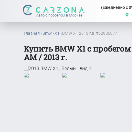
(Ежедневно с 09
Авто с пробегом в Москве
Главная
»
Bmw
»
X1
»
BMW X1 2013 г.в. #62986077
Купить BMW X1 с пробегом (
АМ / 2013 г.