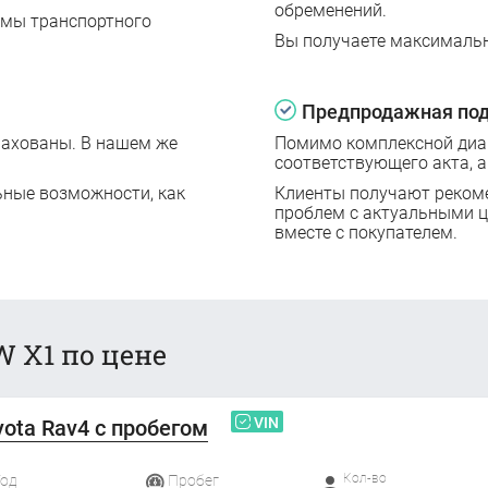
обременений.
емы транспортного
Вы получаете максималь
Предпродажная под
рахованы. В нашем же
Помимо комплексной диаг
соответствующего акта, а
ьные возможности, как
Клиенты получают реком
проблем с актуальными 
вместе с покупателем.
 X1 по цене
VIN
yota Rav4 с пробегом
Кол-во
Год
Пробег