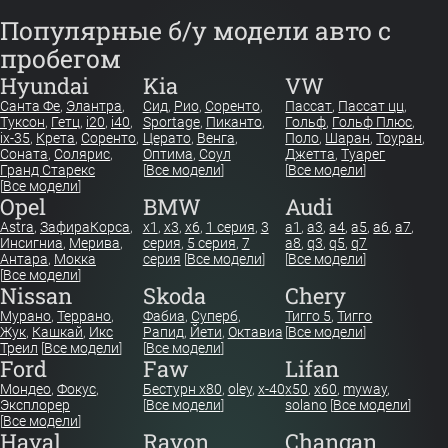
Популярные б/у модели авто с
пробегом
Hyundai
Kia
VW
Санта Фе
,
Элантра
,
Сид
,
Рио
,
Соренто
,
Пассат
,
Пассат цц
,
Туксон
,
Гетц
,
i20
,
i40
,
Sportage
,
Пиканто
,
Гольф
,
Гольф Плюс
,
ix-35
,
Крета
,
Соренто
,
Церато
,
Венга
,
Поло
,
Шаран
,
Тоуран
,
Соната
,
Солярис
,
Оптима
,
Соул
Джетта
,
Туарег
Гранд Старекс
[
Все модели
]
[
Все модели
]
[
Все модели
]
Opel
BMW
Audi
Astra
,
Зафира
Корса
,
x1
,
x3
,
x6
,
1 серия
,
3
a1
,
a3
,
a4
,
a5
,
a6
,
a7
,
Инсигниа
,
Мерива
,
серия
,
5 серия
,
7
a8
,
q3
,
q5
,
q7
Антара
,
Мокка
серия
[
Все модели
]
[
Все модели
]
[
Все модели
]
Nissan
Skoda
Chery
Мурано
,
Террано
,
Фабиа
,
Суперб
,
Тигго 5
,
Тигго
Жук
,
Кашкай
,
Икс
Рапид
,
Йети
,
Октавиа
[
Все модели
]
Треил
[
Все модели
]
[
Все модели
]
Ford
Faw
Lifan
Мондео
,
Фокус
,
Бестурн х80
,
oley
,
x-40
x50
,
x60
,
myway
,
Эксплорер
[
Все модели
]
solano
[
Все модели
]
[
Все модели
]
Haval
Ravon
Changan