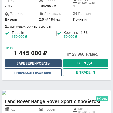
Год
Пробег
владельцев
2012
104285 км
1
Топливо
Двигатель
Привод
Дизель
2.0 л/ 184 л.с.
Полный
Делаем скидку, если вы берете в:
Trade In
Кредит от 6,5%
150 000
₽
50 000
₽
Цена:
1 445 000
₽
от
29 960
₽/мес.
В КРЕДИТ
ЗАРЕЗЕРВИРОВАТЬ
В TRADE IN
ПРЕДЛОЖИТЕ ВАШУ ЦЕНУ
VIN
Land Rover Range Rover Sport с пробегом
Кол-во
Год
Пробег
владельцев