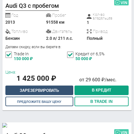
VIN
Audi Q3 с пробегом
Кол-во
Год
Пробег
владельцев
2013
91558 км
1
Топливо
Двигатель
Привод
Бензин
2.0 л/ 211 л.с.
Полный
Делаем скидку, если вы берете в:
Trade In
Кредит от 6,5%
150 000
₽
50 000
₽
Цена:
1 425 000
₽
от
29 600
₽/мес.
В КРЕДИТ
ЗАРЕЗЕРВИРОВАТЬ
В TRADE IN
ПРЕДЛОЖИТЕ ВАШУ ЦЕНУ
VIN