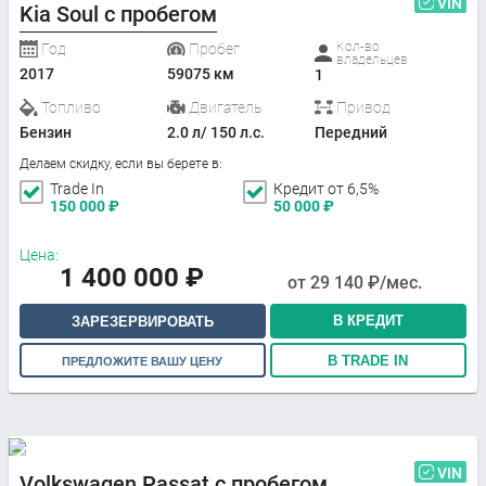
VIN
Kia Soul с пробегом
Кол-во
Год
Пробег
владельцев
2017
59075 км
1
Топливо
Двигатель
Привод
Бензин
2.0 л/ 150 л.с.
Передний
Делаем скидку, если вы берете в:
Trade In
Кредит от 6,5%
150 000
₽
50 000
₽
Цена:
1 400 000
₽
от
29 140
₽/мес.
В КРЕДИТ
ЗАРЕЗЕРВИРОВАТЬ
В TRADE IN
ПРЕДЛОЖИТЕ ВАШУ ЦЕНУ
VIN
Volkswagen Passat с пробегом