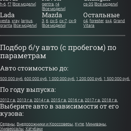
h-6
,
f7
[
Все модели
]
gentra
,
r4
cs-35
[
Все модели
]
[
Все модели
]
Lada
Mazda
Остальные
vesta
,
xray
,
largus
,
3
,
6
,
cx-5
,
cx-7
,
cx-9
c4
,
forester
,
sx4
,
Grand
granta
[
Все модели
]
[
Все модели
]
Vitara
Подбор б/у авто (с пробегом) по
параметрам
Авто стоимостью до:
500 000 руб.
600 000 руб.
1 000 000 руб.
1 200 000 руб.
1 500 000 руб.
По году выпуска:
2012 г.в.
2013 г.в.
2014 г.в.
2015 г.в.
2016 г.в.
2017 г.в.
2018 г.в.
Выберите авто в зависимости от его
кузова:
Седаны
,
Внедорожники и Кроссоверы
,
Купе
,
Минивэны
,
Универсалы
,
Хэтчбэки