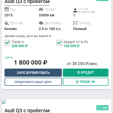
Audi Q3 с пробегом
Кол-во
Год
Пробег
владельцев
2015
53000 км
1
Топливо
Двигатель
Привод
Бензин
2.0 л/ 180 л.с.
Полный
Делаем скидку, если вы берете в:
Trade In
Кредит от 6,5%
200 000
₽
100 000
₽
Цена:
1 800 000
₽
от
38 250
₽/мес.
В КРЕДИТ
ЗАРЕЗЕРВИРОВАТЬ
В TRADE IN
ПРЕДЛОЖИТЕ ВАШУ ЦЕНУ
VIN
Audi Q3 с пробегом