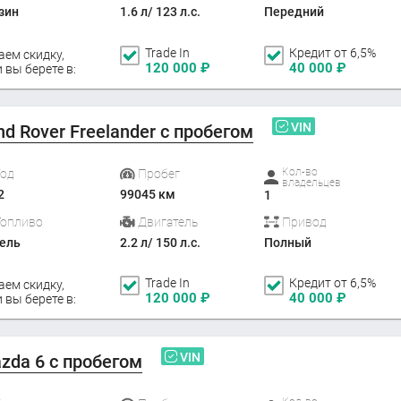
зин
1.6 л/ 123 л.с.
Передний
Trade In
Кредит от 6,5%
аем скидку,
120 000
₽
40 000
₽
 вы берете в:
VIN
nd Rover Freelander с пробегом
Кол-во
Год
Пробег
владельцев
2
99045 км
1
Топливо
Двигатель
Привод
ель
2.2 л/ 150 л.с.
Полный
Trade In
Кредит от 6,5%
аем скидку,
120 000
₽
40 000
₽
 вы берете в:
VIN
zda 6 с пробегом