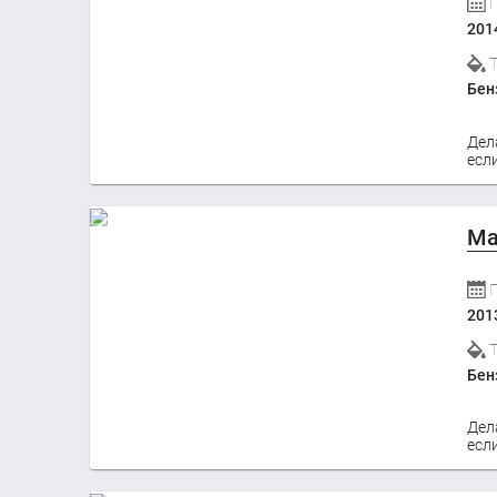
201
Бен
Дел
если
Ma
201
Бен
Дел
если