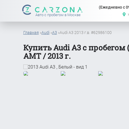
(Ежедневно с 09
Авто с пробегом в Москве
Главная
»
Audi
»
A3
»
Audi A3 2013 г.в. #62986100
Купить Audi A3 с пробегом (
АМТ / 2013 г.