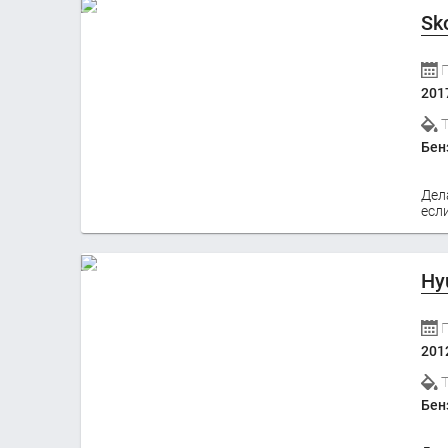
Sk
201
Бен
Дел
если
Hy
201
Бен