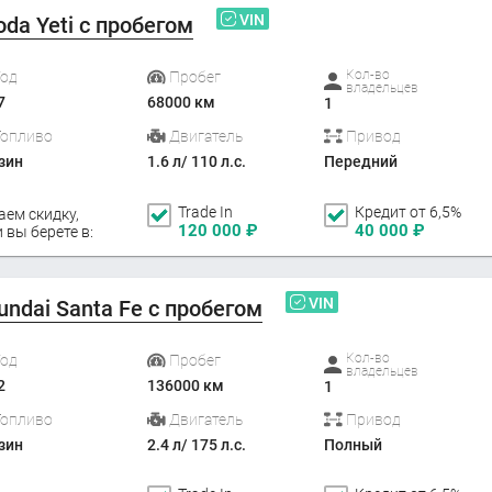
VIN
oda Yeti с пробегом
Кол-во
Год
Пробег
владельцев
7
68000 км
1
Топливо
Двигатель
Привод
зин
1.6 л/ 110 л.с.
Передний
Trade In
Кредит от 6,5%
аем скидку,
120 000
₽
40 000
₽
 вы берете в:
VIN
undai Santa Fe с пробегом
Кол-во
Год
Пробег
владельцев
2
136000 км
1
Топливо
Двигатель
Привод
зин
2.4 л/ 175 л.с.
Полный