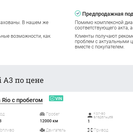
Предпродажная под
рахованы. В нашем же
Помимо комплексной диаг
соответствующего акта, а
ьные возможности, как
Клиенты получают реком
проблем с актуальными 
вместе с покупателем.
 A3 по цене
VIN
a Rio с пробегом
Кол-во
Год
Пробег
владельцев
8
12000 км
1
Топливо
Двигатель
Привод