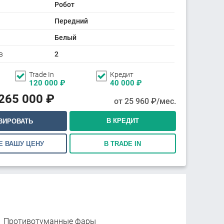
Робот
Передний
Белый
в
2
Trade In
Кредит
120 000
₽
40 000
₽
 265 000
₽
от
25 960
₽/мес.
В КРЕДИТ
ВИРОВАТЬ
Е ВАШУ ЦЕНУ
В TRADE IN
Противотуманные фары