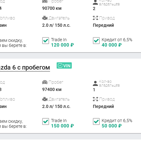
Кол-во
Год
Пробег
владельцев
4
90700 км
2
Топливо
Двигатель
Привод
зин
2.0 л/ 150 л.с.
Передний
Trade In
Кредит от 6,5%
аем скидку,
120 000
₽
40 000
₽
 вы берете в:
VIN
zda 6 с пробегом
Кол-во
Год
Пробег
владельцев
3
97400 км
1
Топливо
Двигатель
Привод
зин
2.0 л/ 150 л.с.
Передний
Trade In
Кредит от 6,5%
аем скидку,
150 000
₽
50 000
₽
 вы берете в: