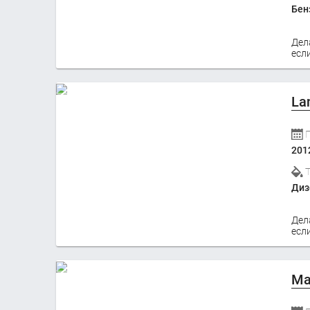
Бен
Дел
если
La
201
Диз
Дел
если
Ma