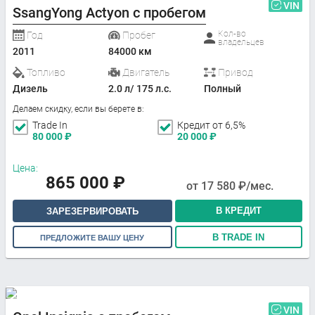
VIN
SsangYong Actyon с пробегом
Кол-во
Год
Пробег
владельцев
2011
84000 км
Топливо
Двигатель
Привод
Дизель
2.0 л/ 175 л.с.
Полный
Делаем скидку, если вы берете в:
Trade In
Кредит от 6,5%
80 000
₽
20 000
₽
Цена:
865 000
₽
от
17 580
₽/мес.
В КРЕДИТ
ЗАРЕЗЕРВИРОВАТЬ
В TRADE IN
ПРЕДЛОЖИТЕ ВАШУ ЦЕНУ
VIN