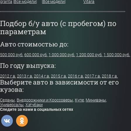
granta
[
Все модели
]
[
Все модели
]
Vitara
Подбор б/у авто (с пробегом) по
параметрам
Авто стоимостью до:
500 000 руб.
600 000 руб.
1 000 000 руб.
1 200 000 руб.
1 500 000 руб.
По году выпуска:
2012 г.в.
2013 г.в.
2014 г.в.
2015 г.в.
2016 г.в.
2017 г.в.
2018 г.в.
Выберите авто в зависимости от его
кузова:
Седаны
,
Внедорожники и Кроссоверы
,
Купе
,
Минивэны
,
Универсалы
,
Хэтчбэки
Следите за нами в социальных сетях