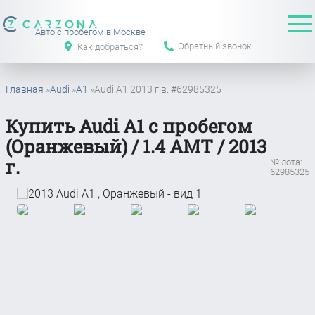
Авто с пробегом в Москве
Обратный звонок
Как добраться?
Главная
»
Audi
»
A1
»
Audi A1 2013 г.в. #62985325
Купить Audi A1 с пробегом
(Оранжевый) / 1.4 АМТ / 2013
г.
№ лота:
62985325