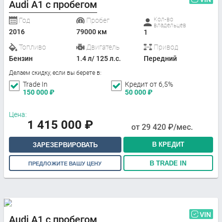
Audi A1 с пробегом
Кол-во
Год
Пробег
владельцев
2016
79000 км
1
Топливо
Двигатель
Привод
Бензин
1.4 л/ 125 л.с.
Передний
Делаем скидку, если вы берете в:
Trade In
Кредит от 6,5%
150 000
₽
50 000
₽
Цена:
1 415 000
₽
от
29 420
₽/мес.
В КРЕДИТ
ЗАРЕЗЕРВИРОВАТЬ
В TRADE IN
ПРЕДЛОЖИТЕ ВАШУ ЦЕНУ
VIN
Audi A1 с пробегом