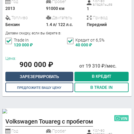
Кол-во
Год
Пробег
владельцев
2013
91000 км
1
Топливо
Двигатель
Привод
Бензин
1.4 л/ 122 л.с.
Передний
Делаем скидку, если вы берете в:
Trade In
Кредит от 6,5%
120 000
₽
40 000
₽
Цена:
900 000
₽
от
19 310
₽/мес.
В КРЕДИТ
ЗАРЕЗЕРВИРОВАТЬ
В TRADE IN
ПРЕДЛОЖИТЕ ВАШУ ЦЕНУ
VIN
Volkswagen Touareg с пробегом
Кол-во
Год
Пробег