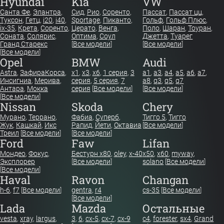
Hyundai
Kia
VW
Санта Фе
,
Элантра
,
Сид
,
Рио
,
Соренто
,
Пассат
,
Пассат цц
,
Туксон
,
Гетц
,
i20
,
i40
,
Sportage
,
Пиканто
,
Гольф
,
Гольф Плюс
,
ix-35
,
Крета
,
Соренто
,
Церато
,
Венга
,
Поло
,
Шаран
,
Тоуран
,
Соната
,
Солярис
,
Оптима
,
Соул
Джетта
,
Туарег
Гранд Старекс
[
Все модели
]
[
Все модели
]
[
Все модели
]
Opel
BMW
Audi
Astra
,
Зафира
Корса
,
x1
,
x3
,
x6
,
1 серия
,
3
a1
,
a3
,
a4
,
a5
,
a6
,
a7
,
Инсигниа
,
Мерива
,
серия
,
5 серия
,
7
a8
,
q3
,
q5
,
q7
Антара
,
Мокка
серия
[
Все модели
]
[
Все модели
]
[
Все модели
]
Nissan
Skoda
Chery
Мурано
,
Террано
,
Фабиа
,
Суперб
,
Тигго 5
,
Тигго
Жук
,
Кашкай
,
Икс
Рапид
,
Йети
,
Октавиа
[
Все модели
]
Треил
[
Все модели
]
[
Все модели
]
Ford
Faw
Lifan
Мондео
,
Фокус
,
Бестурн х80
,
oley
,
x-40
x50
,
x60
,
myway
,
Эксплорер
[
Все модели
]
solano
[
Все модели
]
[
Все модели
]
Haval
Ravon
Changan
h-6
,
f7
[
Все модели
]
gentra
,
r4
cs-35
[
Все модели
]
[
Все модели
]
Lada
Mazda
Остальные
vesta
,
xray
,
largus
,
3
,
6
,
cx-5
,
cx-7
,
cx-9
c4
,
forester
,
sx4
,
Grand