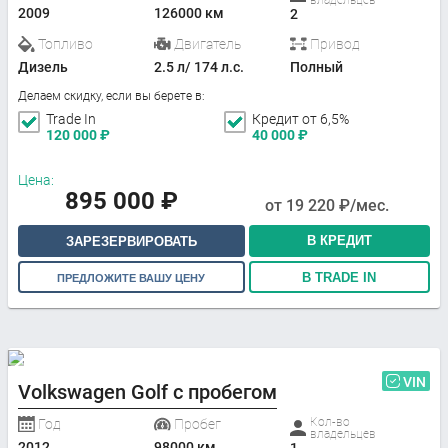
владельцев
2009
126000 км
2
Топливо
Двигатель
Привод
Дизель
2.5 л/ 174 л.с.
Полный
Делаем скидку, если вы берете в:
Trade In
Кредит от 6,5%
120 000
₽
40 000
₽
Цена:
895 000
₽
от
19 220
₽/мес.
В КРЕДИТ
ЗАРЕЗЕРВИРОВАТЬ
В TRADE IN
ПРЕДЛОЖИТЕ ВАШУ ЦЕНУ
VIN
Volkswagen Golf с пробегом
Кол-во
Год
Пробег
владельцев
2012
98000 км
1