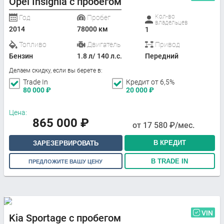
Opel Insignia с пробегом
Кол-во
Год
Пробег
владельцев
2014
78000 км
1
Топливо
Двигатель
Привод
Бензин
1.8 л/ 140 л.с.
Передний
Делаем скидку, если вы берете в:
Trade In
Кредит от 6,5%
80 000
₽
20 000
₽
Цена:
865 000
₽
от
17 580
₽/мес.
В КРЕДИТ
ЗАРЕЗЕРВИРОВАТЬ
В TRADE IN
ПРЕДЛОЖИТЕ ВАШУ ЦЕНУ
VIN
Kia Sportage с пробегом