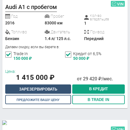
VIN
Audi A1 с пробегом
Кол-во
Год
Пробег
владельцев
2016
83000 км
1
Топливо
Двигатель
Привод
Бензин
1.4 л/ 125 л.с.
Передний
Делаем скидку, если вы берете в:
Trade In
Кредит от 6,5%
150 000
₽
50 000
₽
Цена:
1 415 000
₽
от
29 420
₽/мес.
В КРЕДИТ
ЗАРЕЗЕРВИРОВАТЬ
В TRADE IN
ПРЕДЛОЖИТЕ ВАШУ ЦЕНУ
VIN