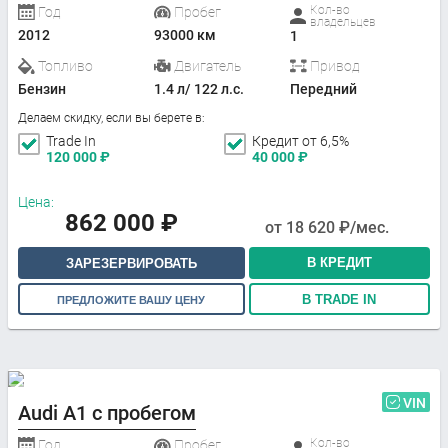
Кол-во
Год
Пробег
владельцев
2012
93000 км
1
Топливо
Двигатель
Привод
Бензин
1.4 л/ 122 л.с.
Передний
Делаем скидку, если вы берете в:
Trade In
Кредит от 6,5%
120 000
₽
40 000
₽
Цена:
862 000
₽
от
18 620
₽/мес.
В КРЕДИТ
ЗАРЕЗЕРВИРОВАТЬ
В TRADE IN
ПРЕДЛОЖИТЕ ВАШУ ЦЕНУ
VIN
Audi A1 с пробегом
Кол-во
Год
Пробег