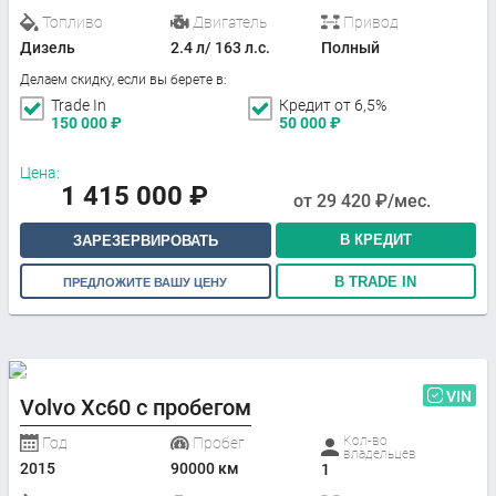
Топливо
Двигатель
Привод
Дизель
2.4 л/ 163 л.с.
Полный
Делаем скидку, если вы берете в:
Trade In
Кредит от 6,5%
150 000
₽
50 000
₽
Цена:
1 415 000
₽
от
29 420
₽/мес.
В КРЕДИТ
ЗАРЕЗЕРВИРОВАТЬ
В TRADE IN
ПРЕДЛОЖИТЕ ВАШУ ЦЕНУ
VIN
Volvo Xc60 с пробегом
Кол-во
Год
Пробег
владельцев
2015
90000 км
1