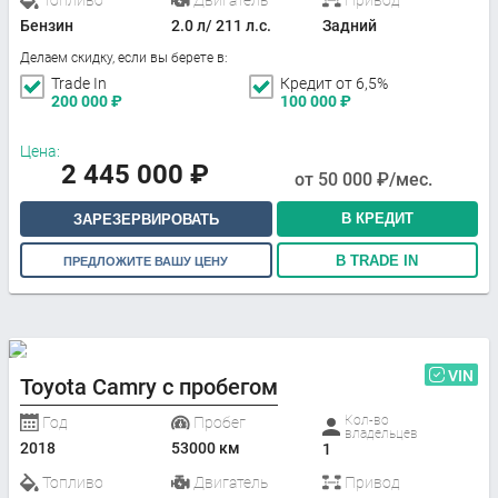
Топливо
Двигатель
Привод
Бензин
2.0 л/ 211 л.с.
Задний
Делаем скидку, если вы берете в:
Trade In
Кредит от 6,5%
200 000
₽
100 000
₽
Цена:
2 445 000
₽
от
50 000
₽/мес.
В КРЕДИТ
ЗАРЕЗЕРВИРОВАТЬ
В TRADE IN
ПРЕДЛОЖИТЕ ВАШУ ЦЕНУ
VIN
Toyota Camry с пробегом
Кол-во
Год
Пробег
владельцев
2018
53000 км
1
Топливо
Двигатель
Привод