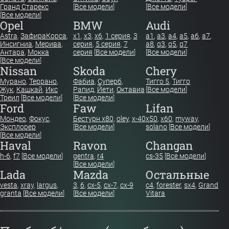
Гранд Старекс
[
Все модели
]
[
Все модели
]
[
Все модели
]
Opel
BMW
Audi
Astra
,
Зафира
Корса
,
x1
,
x3
,
x6
,
1 серия
,
3
a1
,
a3
,
a4
,
a5
,
a6
,
a7
,
Инсигниа
,
Мерива
,
серия
,
5 серия
,
7
a8
,
q3
,
q5
,
q7
Антара
,
Мокка
серия
[
Все модели
]
[
Все модели
]
[
Все модели
]
Nissan
Skoda
Chery
Мурано
,
Террано
,
Фабиа
,
Суперб
,
Тигго 5
,
Тигго
Жук
,
Кашкай
,
Икс
Рапид
,
Йети
,
Октавиа
[
Все модели
]
Треил
[
Все модели
]
[
Все модели
]
Ford
Faw
Lifan
Мондео
,
Фокус
,
Бестурн х80
,
oley
,
x-40
x50
,
x60
,
myway
,
Эксплорер
[
Все модели
]
solano
[
Все модели
]
[
Все модели
]
Haval
Ravon
Changan
h-6
,
f7
[
Все модели
]
gentra
,
r4
cs-35
[
Все модели
]
[
Все модели
]
Lada
Mazda
Остальные
vesta
,
xray
,
largus
,
3
,
6
,
cx-5
,
cx-7
,
cx-9
c4
,
forester
,
sx4
,
Grand
granta
[
Все модели
]
[
Все модели
]
Vitara