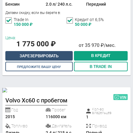
Бензин
2.0 л/ 240 л.с.
Передний
Делаем скидку, если вы берете в:
Trade In
Кредит от 6,5%
150 000
₽
50 000
₽
Цена:
1 775 000
₽
от
35 970
₽/мес.
В КРЕДИТ
ЗАРЕЗЕРВИРОВАТЬ
В TRADE IN
ПРЕДЛОЖИТЕ ВАШУ ЦЕНУ
VIN
Volvo Xc60 с пробегом
Кол-во
Год
Пробег
владельцев
2015
116000 км
1
Топливо
Двигатель
Привод
Дизель
2.4 л/ 215 л.с.
Полный