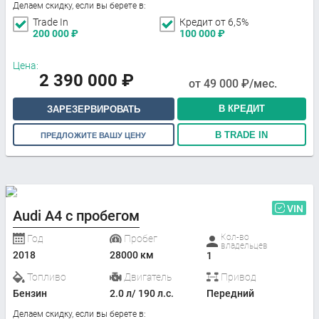
Делаем скидку, если вы берете в:
Trade In
Кредит от 6,5%
200 000
₽
100 000
₽
Цена:
2 390 000
₽
от
49 000
₽/мес.
В КРЕДИТ
ЗАРЕЗЕРВИРОВАТЬ
В TRADE IN
ПРЕДЛОЖИТЕ ВАШУ ЦЕНУ
VIN
Audi A4 с пробегом
Кол-во
Год
Пробег
владельцев
2018
28000 км
1
Топливо
Двигатель
Привод
Бензин
2.0 л/ 190 л.с.
Передний
Делаем скидку, если вы берете в: