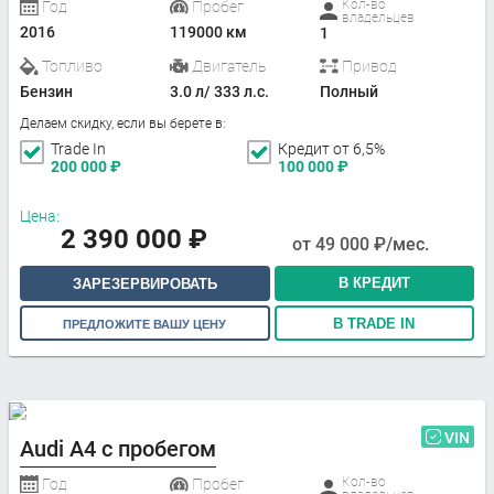
Кол-во
Год
Пробег
владельцев
2016
119000 км
1
Топливо
Двигатель
Привод
Бензин
3.0 л/ 333 л.с.
Полный
Делаем скидку, если вы берете в:
Trade In
Кредит от 6,5%
200 000
₽
100 000
₽
Цена:
2 390 000
₽
от
49 000
₽/мес.
В КРЕДИТ
ЗАРЕЗЕРВИРОВАТЬ
В TRADE IN
ПРЕДЛОЖИТЕ ВАШУ ЦЕНУ
VIN
Audi A4 с пробегом
Кол-во
Год
Пробег