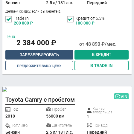
Бензин
2.5 л/ 181 л.с.
Передний
Делаем скидку, если вы берете в:
Trade In
Кредит от 6,5%
200 000
₽
100 000
₽
Цена:
2 384 000
₽
от
48 890
₽/мес.
В КРЕДИТ
ЗАРЕЗЕРВИРОВАТЬ
В TRADE IN
ПРЕДЛОЖИТЕ ВАШУ ЦЕНУ
VIN
Toyota Camry с пробегом
Кол-во
Год
Пробег
владельцев
2018
56000 км
1
Топливо
Двигатель
Привод
Бензин
2.5 л/ 181 л.с.
Передний