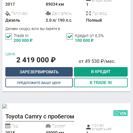
владельцев
2017
89034 км
1
Топливо
Двигатель
Привод
Дизель
2.0 л/ 190 л.с.
Полный
Делаем скидку, если вы берете в:
Trade In
Кредит от 6,5%
200 000
₽
100 000
₽
Цена:
2 419 000
₽
от
49 530
₽/мес.
В КРЕДИТ
ЗАРЕЗЕРВИРОВАТЬ
В TRADE IN
ПРЕДЛОЖИТЕ ВАШУ ЦЕНУ
VIN
Toyota Camry с пробегом
Кол-во
Год
Пробег
владельцев
2018
45000 км