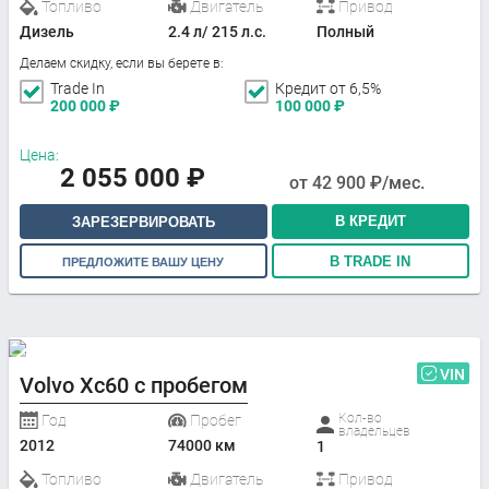
Топливо
Двигатель
Привод
Дизель
2.4 л/ 215 л.с.
Полный
Делаем скидку, если вы берете в:
Trade In
Кредит от 6,5%
200 000
₽
100 000
₽
Цена:
2 055 000
₽
от
42 900
₽/мес.
В КРЕДИТ
ЗАРЕЗЕРВИРОВАТЬ
В TRADE IN
ПРЕДЛОЖИТЕ ВАШУ ЦЕНУ
VIN
Volvo Xc60 с пробегом
Кол-во
Год
Пробег
владельцев
2012
74000 км
1
Топливо
Двигатель
Привод