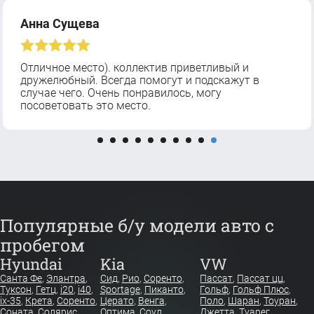
Анна Сущева
Отличное место). коллектив приветливый и
дружелюбный. Всегда помогут и подскажут в
случае чего. Очень понравилось, могу
посоветовать это место.
Популярные б/у модели авто с
пробегом
Hyundai
Kia
VW
Санта Фе
,
Элантра
,
Сид
,
Рио
,
Соренто
,
Пассат
,
Пассат цц
,
Туксон
,
Гетц
,
i20
,
i40
,
Sportage
,
Пиканто
,
Гольф
,
Гольф Плюс
,
ix-35
,
Крета
,
Соренто
,
Церато
,
Венга
,
Поло
,
Шаран
,
Тоуран
,
Соната
,
Солярис
,
Оптима
,
Соул
Джетта
,
Туарег