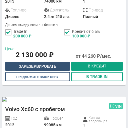
2015
74000 км
1
Топливо
Двигатель
Привод
Дизель
2.4 л/ 215 л.с.
Полный
Делаем скидку, если вы берете в:
Trade In
Кредит от 6,5%
200 000
₽
100 000
₽
Цена:
2 130 000
₽
от
44 260
₽/мес.
В КРЕДИТ
ЗАРЕЗЕРВИРОВАТЬ
В TRADE IN
ПРЕДЛОЖИТЕ ВАШУ ЦЕНУ
VIN
Volvo Xc60 с пробегом
Кол-во
Год
Пробег
владельцев
2012
99085 км
1