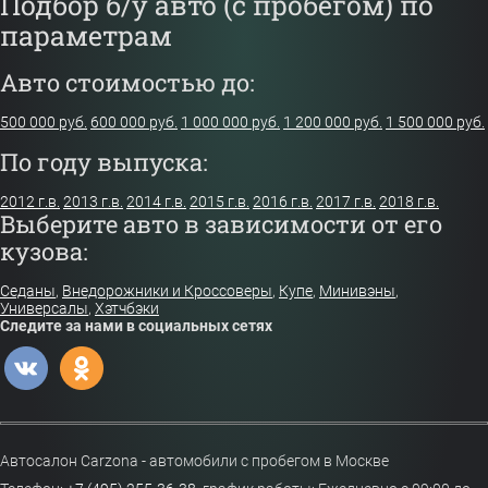
Подбор б/у авто (с пробегом) по
параметрам
Авто стоимостью до:
500 000 руб.
600 000 руб.
1 000 000 руб.
1 200 000 руб.
1 500 000 руб.
По году выпуска:
2012 г.в.
2013 г.в.
2014 г.в.
2015 г.в.
2016 г.в.
2017 г.в.
2018 г.в.
Выберите авто в зависимости от его
кузова:
Седаны
,
Внедорожники и Кроссоверы
,
Купе
,
Минивэны
,
Универсалы
,
Хэтчбэки
Следите за нами в социальных сетях
Автосалон Carzona - автомобили с пробегом в Москве