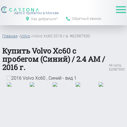
Авто с пробегом в Москве
Обратный звонок
Как добраться?
Главная
»
Volvo
»
Volvo Xc60 2016 г.в. #62987930
Купить Volvo Xc60 с
пробегом (Синий) / 2.4 АМ /
2016 г.
№ лота:
62987930