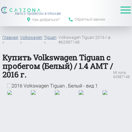
Авто с пробегом в Москве
Обратный звонок
Как добраться?
Главная
Volkswagen
Tiguan
Volkswagen Tiguan 2016 г.в.
»
»
»
#62987148
Купить Volkswagen Tiguan с
пробегом (Белый) / 1.4 АМТ /
2016 г.
№ лота:
62987148