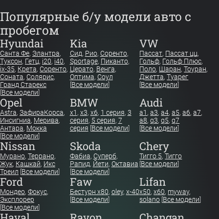
Популярные б/у модели авто с
пробегом
Hyundai
Kia
VW
Санта Фе
,
Элантра
,
Сид
,
Рио
,
Соренто
,
Пассат
,
Пассат цц
,
Туксон
,
Гетц
,
i20
,
i40
,
Sportage
,
Пиканто
,
Гольф
,
Гольф Плюс
,
ix-35
,
Крета
,
Соренто
,
Церато
,
Венга
,
Поло
,
Шаран
,
Тоуран
,
Соната
,
Солярис
,
Оптима
,
Соул
Джетта
,
Туарег
Гранд Старекс
[
Все модели
]
[
Все модели
]
[
Все модели
]
Opel
BMW
Audi
Astra
,
Зафира
Корса
,
x1
,
x3
,
x6
,
1 серия
,
3
a1
,
a3
,
a4
,
a5
,
a6
,
a7
,
Инсигниа
,
Мерива
,
серия
,
5 серия
,
7
a8
,
q3
,
q5
,
q7
Антара
,
Мокка
серия
[
Все модели
]
[
Все модели
]
[
Все модели
]
Nissan
Skoda
Chery
Мурано
,
Террано
,
Фабиа
,
Суперб
,
Тигго 5
,
Тигго
Жук
,
Кашкай
,
Икс
Рапид
,
Йети
,
Октавиа
[
Все модели
]
Треил
[
Все модели
]
[
Все модели
]
Ford
Faw
Lifan
Мондео
,
Фокус
,
Бестурн х80
,
oley
,
x-40
x50
,
x60
,
myway
,
Эксплорер
[
Все модели
]
solano
[
Все модели
]
[
Все модели
]
Haval
Ravon
Changan