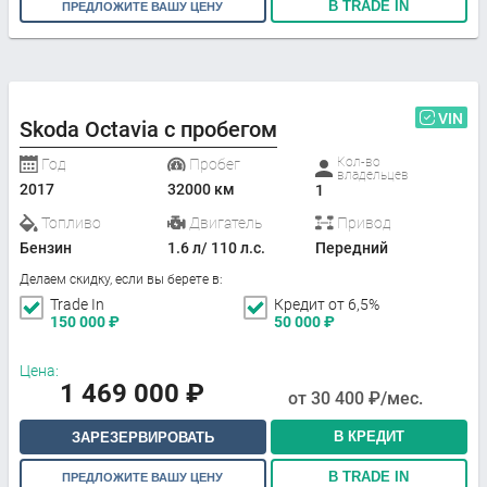
В TRADE IN
ПРЕДЛОЖИТЕ ВАШУ ЦЕНУ
VIN
Skoda Octavia с пробегом
Кол-во
Год
Пробег
владельцев
2017
32000 км
1
Топливо
Двигатель
Привод
Бензин
1.6 л/ 110 л.с.
Передний
Делаем скидку, если вы берете в:
Trade In
Кредит от 6,5%
150 000
₽
50 000
₽
Цена:
1 469 000
₽
от
30 400
₽/мес.
В КРЕДИТ
ЗАРЕЗЕРВИРОВАТЬ
В TRADE IN
ПРЕДЛОЖИТЕ ВАШУ ЦЕНУ