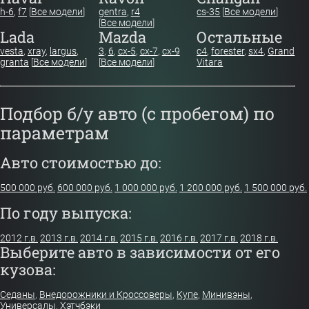
h-6
,
f7
[
Все модели
]
gentra
,
r4
cs-35
[
Все модели
]
[
Все модели
]
Lada
Mazda
Остальные
vesta
,
xray
,
largus
,
3
,
6
,
cx-5
,
cx-7
,
cx-9
c4
,
forester
,
sx4
,
Grand
granta
[
Все модели
]
[
Все модели
]
Vitara
Подбор б/у авто (с пробегом) по
параметрам
Авто стоимостью до:
500 000 руб.
600 000 руб.
1 000 000 руб.
1 200 000 руб.
1 500 000 руб.
По году выпуска:
2012 г.в.
2013 г.в.
2014 г.в.
2015 г.в.
2016 г.в.
2017 г.в.
2018 г.в.
Выберите авто в зависимости от его
кузова:
Седаны
,
Внедорожники и Кроссоверы
,
Купе
,
Минивэны
,
Универсалы
,
Хэтчбэки