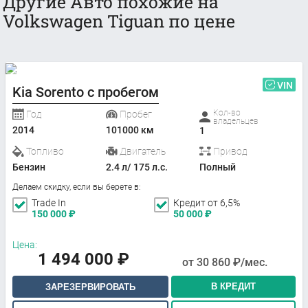
Другие Авто похожие на
Volkswagen Tiguan по цене
VIN
Kia Sorento с пробегом
Кол-во
Год
Пробег
владельцев
2014
101000 км
1
Топливо
Двигатель
Привод
Бензин
2.4 л/ 175 л.с.
Полный
Делаем скидку, если вы берете в:
Trade In
Кредит от 6,5%
150 000
₽
50 000
₽
Цена:
1 494 000
₽
от
30 860
₽/мес.
В КРЕДИТ
ЗАРЕЗЕРВИРОВАТЬ