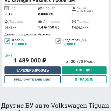
Volkswagen Passat с пробегом
Кол-во
Год
Пробег
владельцев
2017
84000 км
1
Топливо
Двигатель
Привод
Бензин
1.4 л/ 150 л.с.
Передний
Делаем скидку, если вы берете в:
Trade In
Кредит от 6,5%
150 000
₽
50 000
₽
Цена:
1 489 000
₽
от
30 770
₽/мес.
В КРЕДИТ
ЗАРЕЗЕРВИРОВАТЬ
В TRADE IN
ПРЕДЛОЖИТЕ ВАШУ ЦЕНУ
Другие БУ авто Volkswagen Tiguan