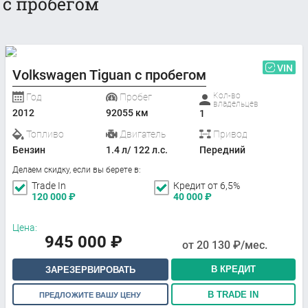
с пробегом
VIN
Volkswagen Tiguan с пробегом
Кол-во
Год
Пробег
владельцев
2012
92055 км
1
Топливо
Двигатель
Привод
Бензин
1.4 л/ 122 л.с.
Передний
Делаем скидку, если вы берете в:
Trade In
Кредит от 6,5%
120 000
₽
40 000
₽
Цена:
945 000
₽
от
20 130
₽/мес.
В КРЕДИТ
ЗАРЕЗЕРВИРОВАТЬ
В TRADE IN
ПРЕДЛОЖИТЕ ВАШУ ЦЕНУ