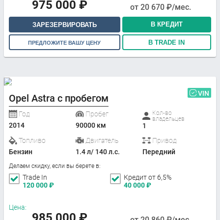
975 000
₽
от
20 670
₽/мес.
В КРЕДИТ
ЗАРЕЗЕРВИРОВАТЬ
В TRADE IN
ПРЕДЛОЖИТЕ ВАШУ ЦЕНУ
VIN
Opel Astra с пробегом
Кол-во
Год
Пробег
владельцев
2014
90000 км
1
Топливо
Двигатель
Привод
Бензин
1.4 л/ 140 л.с.
Передний
Делаем скидку, если вы берете в:
Trade In
Кредит от 6,5%
120 000
₽
40 000
₽
Цена:
985 000
₽
от
20 860
₽/мес.