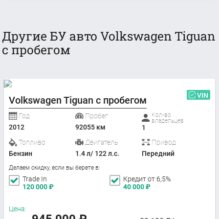
Другие БУ авто Volkswagen Tiguan
с пробегом
VIN
Volkswagen Tiguan с пробегом
Кол-во
Год
Пробег
владельцев
2012
92055 км
1
Топливо
Двигатель
Привод
Бензин
1.4 л/ 122 л.с.
Передний
Делаем скидку, если вы берете в:
Trade In
Кредит от 6,5%
120 000
₽
40 000
₽
Цена: