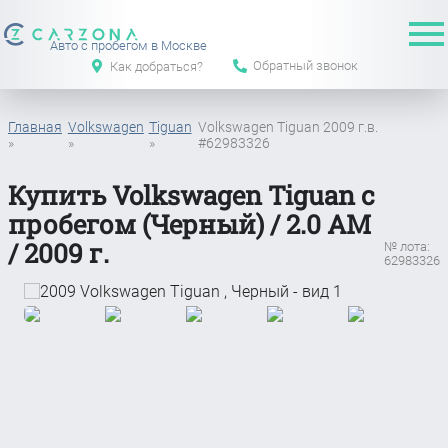
Авто с пробегом в Москве
Обратный звонок
Как добраться?
Главная
Volkswagen
Tiguan
Volkswagen Tiguan 2009 г.в.
»
»
»
#62983326
Купить Volkswagen Tiguan с
пробегом (Черный) / 2.0 АМ
/ 2009 г.
№ лота:
62983326