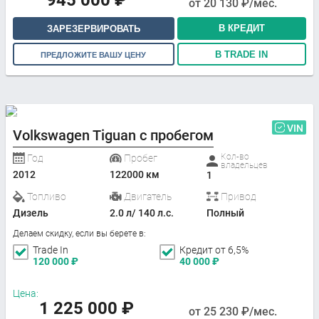
945 000
₽
от
20 130
₽/мес.
В КРЕДИТ
ЗАРЕЗЕРВИРОВАТЬ
В TRADE IN
ПРЕДЛОЖИТЕ ВАШУ ЦЕНУ
VIN
Volkswagen Tiguan с пробегом
Кол-во
Год
Пробег
владельцев
2012
122000 км
1
Топливо
Двигатель
Привод
Дизель
2.0 л/ 140 л.с.
Полный
Делаем скидку, если вы берете в:
Trade In
Кредит от 6,5%
120 000
₽
40 000
₽
Цена:
1 225 000
₽
от
25 230
₽/мес.