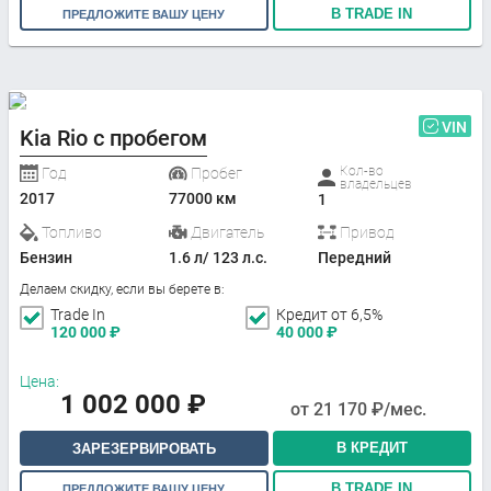
В TRADE IN
ПРЕДЛОЖИТЕ ВАШУ ЦЕНУ
VIN
Kia Rio с пробегом
Кол-во
Год
Пробег
владельцев
2017
77000 км
1
Топливо
Двигатель
Привод
Бензин
1.6 л/ 123 л.с.
Передний
Делаем скидку, если вы берете в:
Trade In
Кредит от 6,5%
120 000
₽
40 000
₽
Цена:
1 002 000
₽
от
21 170
₽/мес.
В КРЕДИТ
ЗАРЕЗЕРВИРОВАТЬ
В TRADE IN
ПРЕДЛОЖИТЕ ВАШУ ЦЕНУ