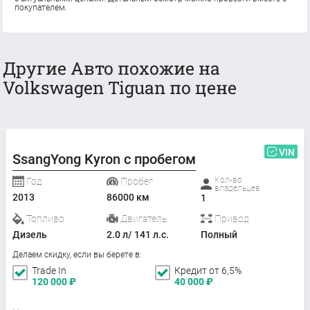
покупателем.
Другие Авто похожие на
Volkswagen Tiguan по цене
VIN
SsangYong Kyron с пробегом
Кол-во
Год
Пробег
владельцев
2013
86000 км
1
Топливо
Двигатель
Привод
Дизель
2.0 л/ 141 л.с.
Полный
Делаем скидку, если вы берете в:
Trade In
Кредит от 6,5%
120 000
₽
40 000
₽