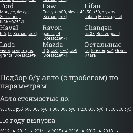
Ford
Faw
Lifan
Мондео
,
Фокус
,
Бестурн х80
,
oley
,
x-40
x50
,
x60
,
myway
,
Эксплорер
[
Все модели
]
solano
[
Все модели
]
[
Все модели
]
Haval
Ravon
Changan
h-6
,
f7
[
Все модели
]
gentra
,
r4
cs-35
[
Все модели
]
[
Все модели
]
Lada
Mazda
Остальные
vesta
,
xray
,
largus
,
3
,
6
,
cx-5
,
cx-7
,
cx-9
c4
,
forester
,
sx4
,
Grand
granta
[
Все модели
]
[
Все модели
]
Vitara
Подбор б/у авто (с пробегом) по
параметрам
Авто стоимостью до:
500 000 руб.
600 000 руб.
1 000 000 руб.
1 200 000 руб.
1 500 000 руб.
По году выпуска:
2012 г.в.
2013 г.в.
2014 г.в.
2015 г.в.
2016 г.в.
2017 г.в.
2018 г.в.