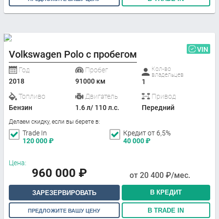
VIN
Volkswagen Polo с пробегом
Кол-во
Год
Пробег
владельцев
2018
91000 км
1
Топливо
Двигатель
Привод
Бензин
1.6 л/ 110 л.с.
Передний
Делаем скидку, если вы берете в:
Trade In
Кредит от 6,5%
120 000
₽
40 000
₽
Цена:
960 000
₽
от
20 400
₽/мес.
В КРЕДИТ
ЗАРЕЗЕРВИРОВАТЬ
В TRADE IN
ПРЕДЛОЖИТЕ ВАШУ ЦЕНУ