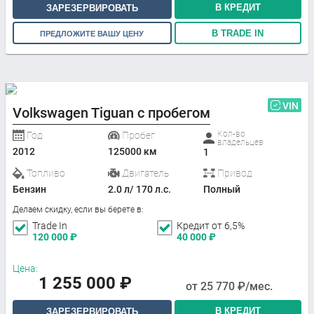
В КРЕДИТ
ЗАРЕЗЕРВИРОВАТЬ
В TRADE IN
ПРЕДЛОЖИТЕ ВАШУ ЦЕНУ
VIN
Volkswagen Tiguan с пробегом
Кол-во
Год
Пробег
владельцев
2012
125000 км
1
Топливо
Двигатель
Привод
Бензин
2.0 л/ 170 л.с.
Полный
Делаем скидку, если вы берете в:
Trade In
Кредит от 6,5%
120 000
₽
40 000
₽
Цена:
1 255 000
₽
от
25 770
₽/мес.
В КРЕДИТ
ЗАРЕЗЕРВИРОВАТЬ