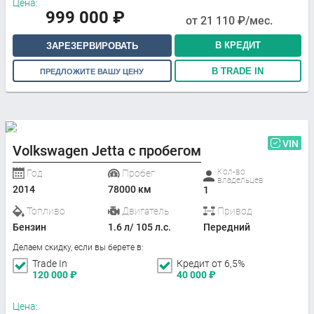
Цена:
999 000
₽
от
21 110
₽/мес.
В КРЕДИТ
ЗАРЕЗЕРВИРОВАТЬ
В TRADE IN
ПРЕДЛОЖИТЕ ВАШУ ЦЕНУ
VIN
Volkswagen Jetta с пробегом
Кол-во
Год
Пробег
владельцев
2014
78000 км
1
Топливо
Двигатель
Привод
Бензин
1.6 л/ 105 л.с.
Передний
Делаем скидку, если вы берете в:
Trade In
Кредит от 6,5%
120 000
₽
40 000
₽
Цена: