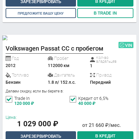
В КРЕДИТ
ЗАРЕЗЕРВИРОВАТЬ
В TRADE IN
ПРЕДЛОЖИТЕ ВАШУ ЦЕНУ
VIN
Volkswagen Passat CC с пробегом
Кол-во
Год
Пробег
владельцев
2012
112000 км
1
Топливо
Двигатель
Привод
Бензин
1.8 л/ 152 л.с.
Передний
Делаем скидку, если вы берете в:
Trade In
Кредит от 6,5%
120 000
₽
40 000
₽
Цена:
1 029 000
₽
от
21 660
₽/мес.
В КРЕДИТ
ЗАРЕЗЕРВИРОВАТЬ