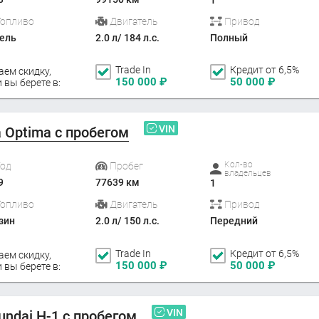
Топливо
Двигатель
Привод
ель
2.0 л/ 184 л.с.
Полный
Trade In
Кредит от 6,5%
аем скидку,
150 000
₽
50 000
₽
 вы берете в:
VIN
a Optima с пробегом
Кол-во
Год
Пробег
владельцев
9
77639 км
1
Топливо
Двигатель
Привод
зин
2.0 л/ 150 л.с.
Передний
Trade In
Кредит от 6,5%
аем скидку,
150 000
₽
50 000
₽
 вы берете в:
VIN
undai H-1 с пробегом