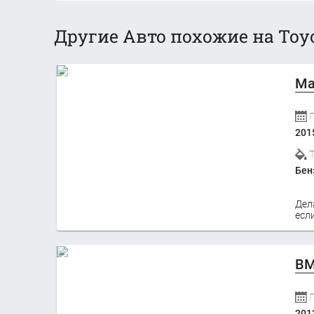
Другие Авто похожие на Toyo
Ma
201
Бен
Дел
если
BM
201