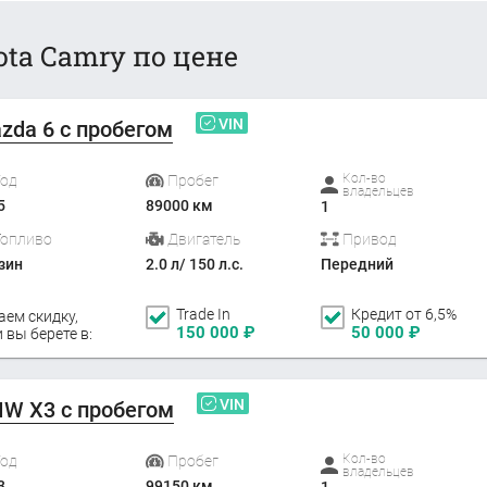
ta Camry по цене
VIN
zda 6 с пробегом
Кол-во
Год
Пробег
владельцев
5
89000 км
1
Топливо
Двигатель
Привод
зин
2.0 л/ 150 л.с.
Передний
Trade In
Кредит от 6,5%
аем скидку,
150 000
₽
50 000
₽
 вы берете в:
VIN
W X3 с пробегом
Кол-во
Год
Пробег
владельцев
3
99150 км
1