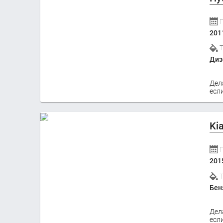
201
Диз
Дел
если
Ki
201
Бен
Дел
если