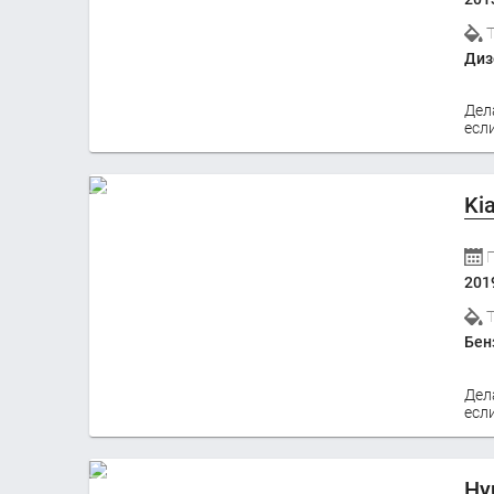
Диз
Дел
если
Ki
201
Бен
Дел
если
Hy