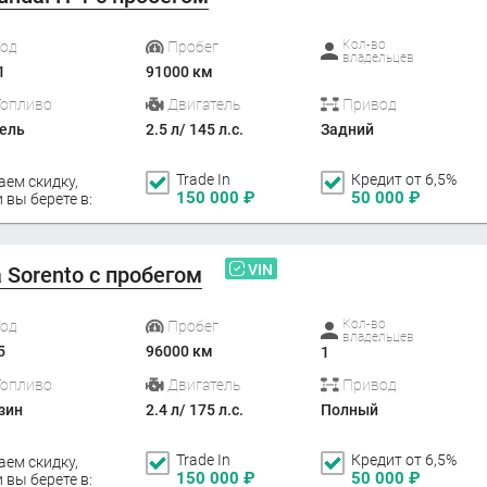
Кол-во
Год
Пробег
владельцев
1
91000 км
Топливо
Двигатель
Привод
ель
2.5 л/ 145 л.с.
Задний
Trade In
Кредит от 6,5%
аем скидку,
150 000
₽
50 000
₽
 вы берете в:
VIN
a Sorento с пробегом
Кол-во
Год
Пробег
владельцев
5
96000 км
1
Топливо
Двигатель
Привод
зин
2.4 л/ 175 л.с.
Полный
Trade In
Кредит от 6,5%
аем скидку,
150 000
₽
50 000
₽
 вы берете в: