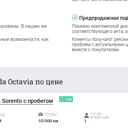
Предпродажная под
рахованы. В нашем же
Помимо комплексной диаг
соответствующего акта, а
ьные возможности, как
Клиенты получают реком
проблем с актуальными 
вместе с покупателем.
a Octavia по цене
VIN
a Sorento с пробегом
Кол-во
Год
Пробег
владельцев
4
101000 км
1