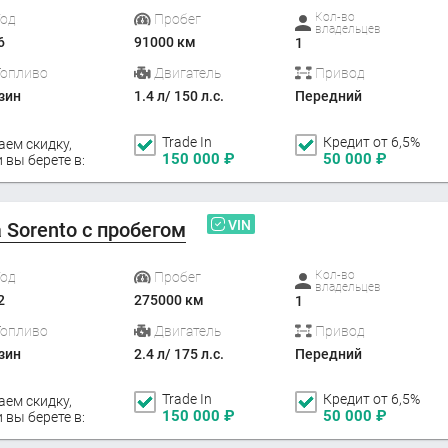
Кол-во
Год
Пробег
владельцев
6
91000 км
1
Топливо
Двигатель
Привод
зин
1.4 л/ 150 л.с.
Передний
Trade In
Кредит от 6,5%
аем скидку,
150 000
₽
50 000
₽
 вы берете в:
VIN
a Sorento с пробегом
Кол-во
Год
Пробег
владельцев
2
275000 км
1
Топливо
Двигатель
Привод
зин
2.4 л/ 175 л.с.
Передний
Trade In
Кредит от 6,5%
аем скидку,
150 000
₽
50 000
₽
 вы берете в: