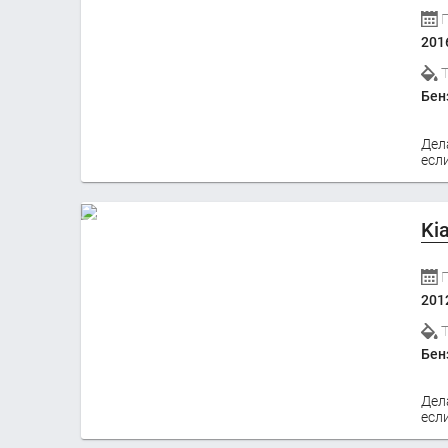
201
Бен
Дел
если
Ki
201
Бен
Дел
если