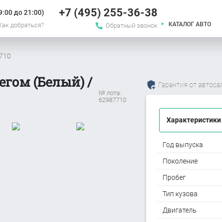
+7 (495) 255-36-38
:00 до 21:00)
КАТАЛОГ АВТО
Как добраться?
Обратный звонок
7710
егом (Белый) /
Гарантия от автоса
№ лота:
62987710
Характеристики
Год выпуска
Поколение
Пробег
Тип кузова
Двигатель