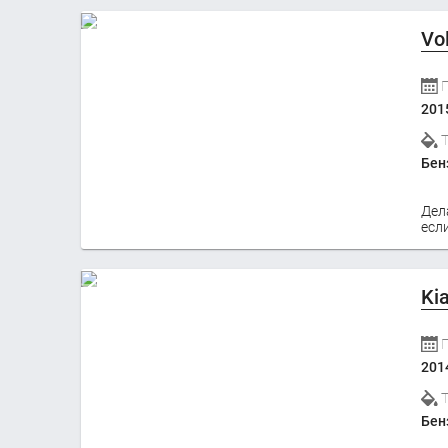
Vo
201
Бен
Дел
если
Ki
201
Бен