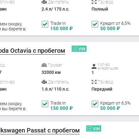
Топливо
Двигатель
Привод
зин
2.4 л/ 175 л.с.
Полный
Trade In
Кредит от 6,5%
аем скидку,
150 000
₽
50 000
₽
 вы берете в:
VIN
oda Octavia с пробегом
Кол-во
Год
Пробег
владельцев
7
32000 км
1
Топливо
Двигатель
Привод
зин
1.6 л/ 110 л.с.
Передний
Trade In
Кредит от 6,5%
аем скидку,
150 000
₽
50 000
₽
 вы берете в:
VIN
lkswagen Passat с пробегом