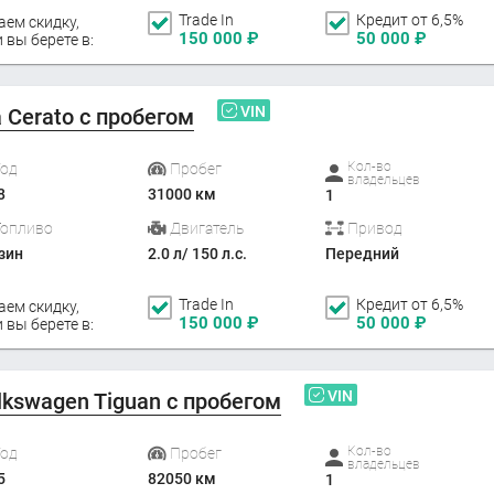
Trade In
Кредит от 6,5%
аем скидку,
150 000
₽
50 000
₽
 вы берете в:
VIN
a Cerato с пробегом
Кол-во
Год
Пробег
владельцев
8
31000 км
1
Топливо
Двигатель
Привод
зин
2.0 л/ 150 л.с.
Передний
Trade In
Кредит от 6,5%
аем скидку,
150 000
₽
50 000
₽
 вы берете в:
VIN
lkswagen Tiguan с пробегом
Кол-во
Год
Пробег
владельцев
5
82050 км
1