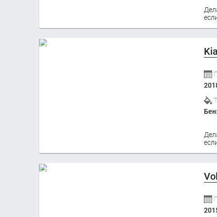
Дел
если
Ki
201
Бен
Дел
если
Vo
201