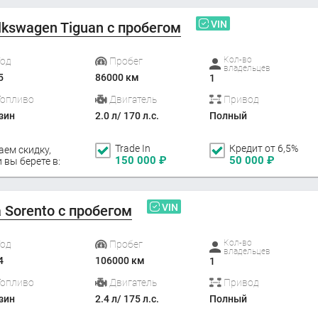
VIN
lkswagen Tiguan с пробегом
Кол-во
Год
Пробег
владельцев
5
86000 км
1
Топливо
Двигатель
Привод
зин
2.0 л/ 170 л.с.
Полный
Trade In
Кредит от 6,5%
аем скидку,
150 000
₽
50 000
₽
 вы берете в:
VIN
a Sorento с пробегом
Кол-во
Год
Пробег
владельцев
4
106000 км
1
Топливо
Двигатель
Привод
зин
2.4 л/ 175 л.с.
Полный