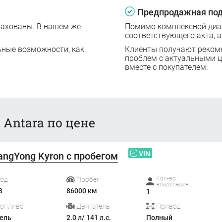
Предпродажная под
рахованы. В нашем же
Помимо комплексной диаг
соответствующего акта, а
ьные возможности, как
Клиенты получают реком
проблем с актуальными 
вместе с покупателем.
 Antara по цене
VIN
angYong Kyron с пробегом
Кол-во
Год
Пробег
владельцев
3
86000 км
1
Топливо
Двигатель
Привод
ель
2.0 л/ 141 л.с.
Полный