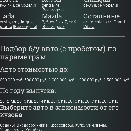
h-6
,
f7
[
Все модели
]
gentra
,
r4
cs-35
[
Все модели
]
[
Все модели
]
Lada
Mazda
Остальные
vesta
,
xray
,
largus
,
3
,
6
,
cx-5
,
cx-7
,
cx-9
c4
,
forester
,
sx4
,
Grand
granta
[
Все модели
]
[
Все модели
]
Vitara
Подбор б/у авто (с пробегом) по
параметрам
Авто стоимостью до:
500 000 руб.
600 000 руб.
1 000 000 руб.
1 200 000 руб.
1 500 000 руб.
По году выпуска:
2012 г.в.
2013 г.в.
2014 г.в.
2015 г.в.
2016 г.в.
2017 г.в.
2018 г.в.
Выберите авто в зависимости от его
кузова:
Седаны
,
Внедорожники и Кроссоверы
,
Купе
,
Минивэны
,
Универсалы
,
Хэтчбэки