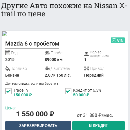
Другие Авто похожие на Nissan X-
trail по цене
VIN
Mazda 6 с пробегом
Кол-во
Год
Пробег
владельцев
2015
89000 км
1
Топливо
Двигатель
Привод
Бензин
2.0 л/ 150 л.с.
Передний
Делаем скидку, если вы берете в:
Trade In
Кредит от 6,5%
150 000
₽
50 000
₽
Цена:
1 550 000
₽
от
31 880
₽/мес.
В КРЕДИТ
ЗАРЕЗЕРВИРОВАТЬ