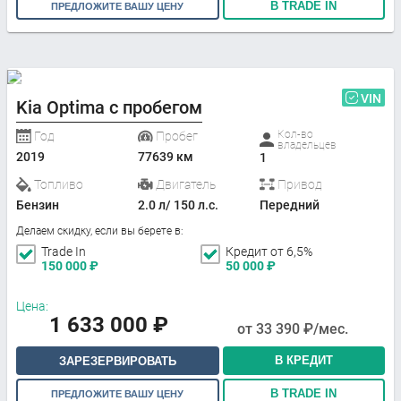
В TRADE IN
ПРЕДЛОЖИТЕ ВАШУ ЦЕНУ
VIN
Kia Optima с пробегом
Кол-во
Год
Пробег
владельцев
2019
77639 км
1
Топливо
Двигатель
Привод
Бензин
2.0 л/ 150 л.с.
Передний
Делаем скидку, если вы берете в:
Trade In
Кредит от 6,5%
150 000
₽
50 000
₽
Цена:
1 633 000
₽
от
33 390
₽/мес.
В КРЕДИТ
ЗАРЕЗЕРВИРОВАТЬ
В TRADE IN
ПРЕДЛОЖИТЕ ВАШУ ЦЕНУ