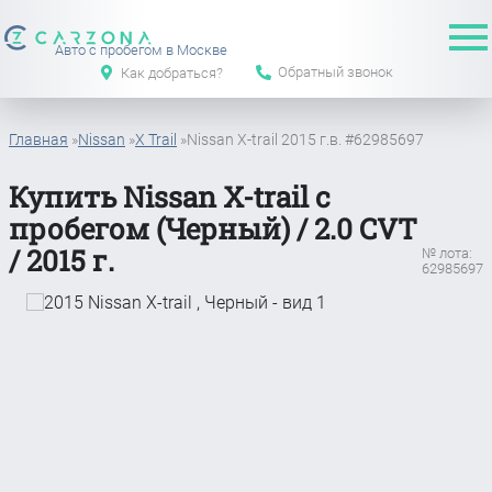
Авто с пробегом в Москве
Обратный звонок
Как добраться?
Главная
»
Nissan
»
X Trail
»
Nissan X-trail 2015 г.в. #62985697
Купить Nissan X-trail с
пробегом (Черный) / 2.0 CVT
/ 2015 г.
№ лота:
62985697