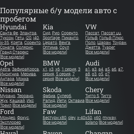
Популярные б/у модели авто с
пробегом
Hyundai
Kia
VW
Санта Фе
,
Элантра
,
Сид
,
Рио
,
Соренто
,
Пассат
,
Пассат цц
,
Туксон
,
Гетц
,
i20
,
i40
,
Sportage
,
Пиканто
,
Гольф
,
Гольф Плюс
,
ix-35
,
Крета
,
Соренто
,
Церато
,
Венга
,
Поло
,
Шаран
,
Тоуран
,
Соната
,
Солярис
,
Оптима
,
Соул
Джетта
,
Туарег
Гранд Старекс
[
Все модели
]
[
Все модели
]
[
Все модели
]
Opel
BMW
Audi
Astra
,
Зафира
Корса
,
x1
,
x3
,
x6
,
1 серия
,
3
a1
,
a3
,
a4
,
a5
,
a6
,
a7
,
Инсигниа
,
Мерива
,
серия
,
5 серия
,
7
a8
,
q3
,
q5
,
q7
Антара
,
Мокка
серия
[
Все модели
]
[
Все модели
]
[
Все модели
]
Nissan
Skoda
Chery
Мурано
,
Террано
,
Фабиа
,
Суперб
,
Тигго 5
,
Тигго
Жук
,
Кашкай
,
Икс
Рапид
,
Йети
,
Октавиа
[
Все модели
]
Треил
[
Все модели
]
[
Все модели
]
Ford
Faw
Lifan
Мондео
,
Фокус
,
Бестурн х80
,
oley
,
x-40
x50
,
x60
,
myway
,
Эксплорер
[
Все модели
]
solano
[
Все модели
]
[
Все модели
]
Haval
Ravon
Changan