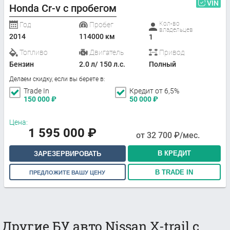
VIN
Honda Cr-v с пробегом
Кол-во
Год
Пробег
владельцев
2014
114000 км
1
Топливо
Двигатель
Привод
Бензин
2.0 л/ 150 л.с.
Полный
Делаем скидку, если вы берете в:
Trade In
Кредит от 6,5%
150 000
₽
50 000
₽
Цена:
1 595 000
₽
от
32 700
₽/мес.
В КРЕДИТ
ЗАРЕЗЕРВИРОВАТЬ
В TRADE IN
ПРЕДЛОЖИТЕ ВАШУ ЦЕНУ
Другие БУ авто Nissan X-trail с