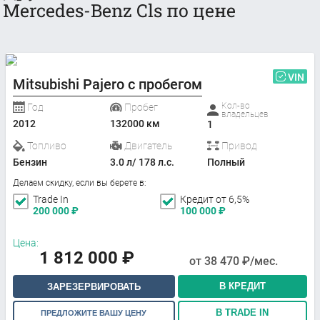
Mercedes-Benz Cls по цене
VIN
Mitsubishi Pajero с пробегом
Кол-во
Год
Пробег
владельцев
2012
132000 км
1
Топливо
Двигатель
Привод
Бензин
3.0 л/ 178 л.с.
Полный
Делаем скидку, если вы берете в:
Trade In
Кредит от 6,5%
200 000
₽
100 000
₽
Цена:
1 812 000
₽
от
38 470
₽/мес.
В КРЕДИТ
ЗАРЕЗЕРВИРОВАТЬ
В TRADE IN
ПРЕДЛОЖИТЕ ВАШУ ЦЕНУ