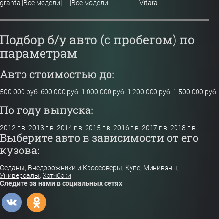
granta
[
Все модели
]
[
Все модели
]
Vitara
Подбор б/у авто (с пробегом) по
параметрам
Авто стоимостью до:
500 000 руб.
600 000 руб.
1 000 000 руб.
1 200 000 руб.
1 500 000 руб.
По году выпуска:
2012 г.в.
2013 г.в.
2014 г.в.
2015 г.в.
2016 г.в.
2017 г.в.
2018 г.в.
Выберите авто в зависимости от его
кузова:
Седаны
,
Внедорожники и Кроссоверы
,
Купе
,
Минивэны
,
Универсалы
,
Хэтчбэки
Следите за нами в социальных сетях