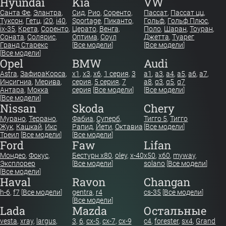
Hyundai
Kia
VW
Санта Фе
,
Элантра
,
Сид
,
Рио
,
Соренто
,
Пассат
,
Пассат цц
,
Туксон
,
Гетц
,
i20
,
i40
,
Sportage
,
Пиканто
,
Гольф
,
Гольф Плюс
,
ix-35
,
Крета
,
Соренто
,
Церато
,
Венга
,
Поло
,
Шаран
,
Тоуран
,
Соната
,
Солярис
,
Оптима
,
Соул
Джетта
,
Туарег
Гранд Старекс
[
Все модели
]
[
Все модели
]
[
Все модели
]
Opel
BMW
Audi
Astra
,
Зафира
Корса
,
x1
,
x3
,
x6
,
1 серия
,
3
a1
,
a3
,
a4
,
a5
,
a6
,
a7
,
Инсигниа
,
Мерива
,
серия
,
5 серия
,
7
a8
,
q3
,
q5
,
q7
Антара
,
Мокка
серия
[
Все модели
]
[
Все модели
]
[
Все модели
]
Nissan
Skoda
Chery
Мурано
,
Террано
,
Фабиа
,
Суперб
,
Тигго 5
,
Тигго
Жук
,
Кашкай
,
Икс
Рапид
,
Йети
,
Октавиа
[
Все модели
]
Треил
[
Все модели
]
[
Все модели
]
Ford
Faw
Lifan
Мондео
,
Фокус
,
Бестурн х80
,
oley
,
x-40
x50
,
x60
,
myway
,
Эксплорер
[
Все модели
]
solano
[
Все модели
]
[
Все модели
]
Haval
Ravon
Changan
h-6
,
f7
[
Все модели
]
gentra
,
r4
cs-35
[
Все модели
]
[
Все модели
]
Lada
Mazda
Остальные
vesta
,
xray
,
largus
,
3
,
6
,
cx-5
,
cx-7
,
cx-9
c4
,
forester
,
sx4
,
Grand