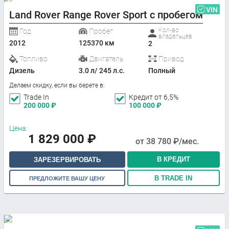
VIN
Land Rover Range Rover Sport с пробегом
Кол-во
Год
Пробег
владельцев
2012
125370 км
2
Топливо
Двигатель
Привод
Дизель
3.0 л/ 245 л.с.
Полный
Делаем скидку, если вы берете в:
Trade In
Кредит от 6,5%
200 000
₽
100 000
₽
Цена:
1 829 000
₽
от
38 780
₽/мес.
В КРЕДИТ
ЗАРЕЗЕРВИРОВАТЬ
В TRADE IN
ПРЕДЛОЖИТЕ ВАШУ ЦЕНУ