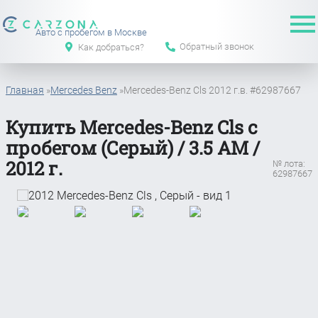
Авто с пробегом в Москве
Обратный звонок
Как добраться?
Главная
»
Mercedes Benz
»
Mercedes-Benz Cls 2012 г.в. #62987667
Купить Mercedes-Benz Cls с
пробегом (Серый) / 3.5 АМ /
2012 г.
№ лота:
62987667