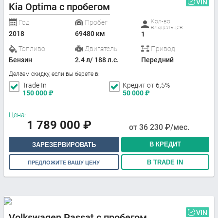
VIN
Kia Optima с пробегом
Кол-во
Год
Пробег
владельцев
2018
69480 км
1
Топливо
Двигатель
Привод
Бензин
2.4 л/ 188 л.с.
Передний
Делаем скидку, если вы берете в:
Trade In
Кредит от 6,5%
150 000
₽
50 000
₽
Цена:
1 789 000
₽
от
36 230
₽/мес.
В КРЕДИТ
ЗАРЕЗЕРВИРОВАТЬ
В TRADE IN
ПРЕДЛОЖИТЕ ВАШУ ЦЕНУ
VIN
Volkswagen Passat с пробегом