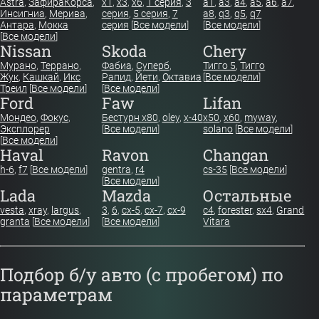
Astra
,
Зафира
Корса
,
x1
,
x3
,
x6
,
1 серия
,
3
a1
,
a3
,
a4
,
a5
,
a6
,
a7
,
Инсигниа
,
Мерива
,
серия
,
5 серия
,
7
a8
,
q3
,
q5
,
q7
Антара
,
Мокка
серия
[
Все модели
]
[
Все модели
]
[
Все модели
]
Nissan
Skoda
Chery
Мурано
,
Террано
,
Фабиа
,
Суперб
,
Тигго 5
,
Тигго
Жук
,
Кашкай
,
Икс
Рапид
,
Йети
,
Октавиа
[
Все модели
]
Треил
[
Все модели
]
[
Все модели
]
Ford
Faw
Lifan
Мондео
,
Фокус
,
Бестурн х80
,
oley
,
x-40
x50
,
x60
,
myway
,
Эксплорер
[
Все модели
]
solano
[
Все модели
]
[
Все модели
]
Haval
Ravon
Changan
h-6
,
f7
[
Все модели
]
gentra
,
r4
cs-35
[
Все модели
]
[
Все модели
]
Lada
Mazda
Остальные
vesta
,
xray
,
largus
,
3
,
6
,
cx-5
,
cx-7
,
cx-9
c4
,
forester
,
sx4
,
Grand
granta
[
Все модели
]
[
Все модели
]
Vitara
Подбор б/у авто (с пробегом) по
параметрам