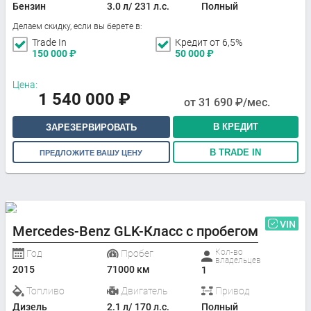
Бензин
3.0 л/ 231 л.с.
Полный
Делаем скидку, если вы берете в:
Trade In
Кредит от 6,5%
150 000
₽
50 000
₽
Цена:
1 540 000
₽
от
31 690
₽/мес.
В КРЕДИТ
ЗАРЕЗЕРВИРОВАТЬ
В TRADE IN
ПРЕДЛОЖИТЕ ВАШУ ЦЕНУ
VIN
Mercedes-Benz GLK-Класс с пробегом
Кол-во
Год
Пробег
владельцев
2015
71000 км
1
Топливо
Двигатель
Привод
Дизель
2.1 л/ 170 л.с.
Полный