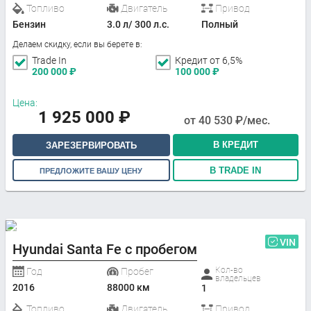
Топливо
Двигатель
Привод
Бензин
3.0 л/ 300 л.с.
Полный
Делаем скидку, если вы берете в:
Trade In
Кредит от 6,5%
200 000
₽
100 000
₽
Цена:
1 925 000
₽
от
40 530
₽/мес.
В КРЕДИТ
ЗАРЕЗЕРВИРОВАТЬ
В TRADE IN
ПРЕДЛОЖИТЕ ВАШУ ЦЕНУ
VIN
Hyundai Santa Fe с пробегом
Кол-во
Год
Пробег
владельцев
2016
88000 км
1
Топливо
Двигатель
Привод