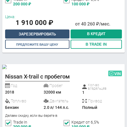
200 000
₽
100 000
₽
Цена:
1 910 000
₽
от
40 260
₽/мес.
В КРЕДИТ
ЗАРЕЗЕРВИРОВАТЬ
В TRADE IN
ПРЕДЛОЖИТЕ ВАШУ ЦЕНУ
VIN
Nissan X-trail с пробегом
Кол-во
Год
Пробег
владельцев
2018
32000 км
1
Топливо
Двигатель
Привод
Бензин
2.0 л/ 144 л.с.
Полный
Делаем скидку, если вы берете в:
Trade In
Кредит от 6,5%
200 000
₽
100 000
₽