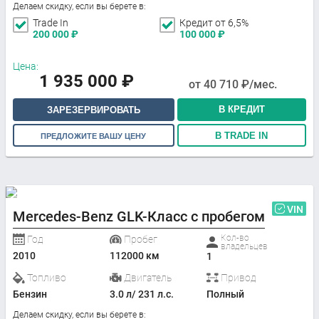
Делаем скидку, если вы берете в:
Trade In
Кредит от 6,5%
200 000
₽
100 000
₽
Цена:
1 935 000
₽
от
40 710
₽/мес.
В КРЕДИТ
ЗАРЕЗЕРВИРОВАТЬ
В TRADE IN
ПРЕДЛОЖИТЕ ВАШУ ЦЕНУ
VIN
Mercedes-Benz GLK-Класс с пробегом
Кол-во
Год
Пробег
владельцев
2010
112000 км
1
Топливо
Двигатель
Привод
Бензин
3.0 л/ 231 л.с.
Полный
Делаем скидку, если вы берете в: