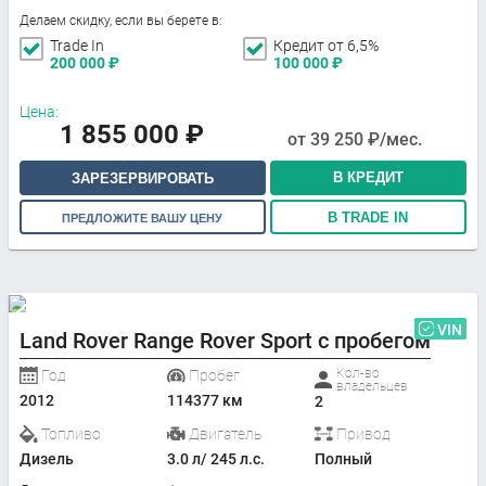
Делаем скидку, если вы берете в:
Trade In
Кредит от 6,5%
200 000
₽
100 000
₽
Цена:
1 855 000
₽
от
39 250
₽/мес.
В КРЕДИТ
ЗАРЕЗЕРВИРОВАТЬ
В TRADE IN
ПРЕДЛОЖИТЕ ВАШУ ЦЕНУ
VIN
Land Rover Range Rover Sport с пробегом
Кол-во
Год
Пробег
владельцев
2012
114377 км
2
Топливо
Двигатель
Привод
Дизель
3.0 л/ 245 л.с.
Полный