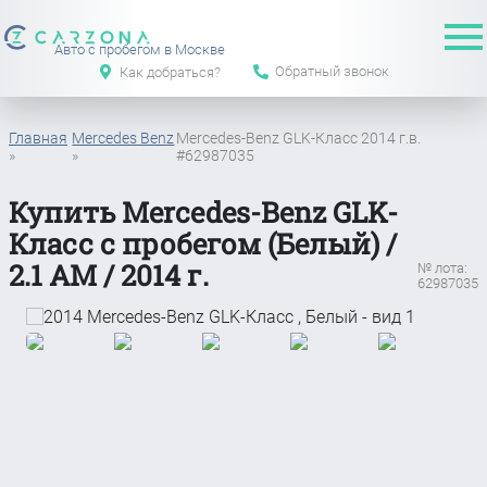
Авто с пробегом в Москве
Обратный звонок
Как добраться?
Главная
Mercedes Benz
Mercedes-Benz GLK-Класс 2014 г.в.
»
»
#62987035
Купить Mercedes-Benz GLK-
Класс с пробегом (Белый) /
2.1 АМ / 2014 г.
№ лота:
62987035