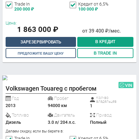
Trade In
Кредит от 6,5%
200 000
₽
100 000
₽
Цена:
1 863 000
₽
от
39 400
₽/мес.
В КРЕДИТ
ЗАРЕЗЕРВИРОВАТЬ
В TRADE IN
ПРЕДЛОЖИТЕ ВАШУ ЦЕНУ
VIN
Volkswagen Touareg с пробегом
Кол-во
Год
Пробег
владельцев
2013
94000 км
1
Топливо
Двигатель
Привод
Дизель
3.0 л/ 204 л.с.
Полный
Делаем скидку, если вы берете в:
Trade In
Кредит от 6,5%