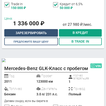
Trade In
Кредит от 6,5%
150 000
₽
50 000
₽
Цена:
1 336 000
₽
от
27 980
₽/мес.
В КРЕДИТ
ЗАРЕЗЕРВИРОВАТЬ
В TRADE IN
ПРЕДЛОЖИТЕ ВАШУ ЦЕНУ
VIN
Mercedes-Benz GLK-Класс с пробегом
Кол-во
Год
Пробег
владельцев
2011
123000 км
1
Топливо
Двигатель
Привод
Бензин
3.0 л/ 231 л.с.
Полный
Делаем скидку, если вы берете в: