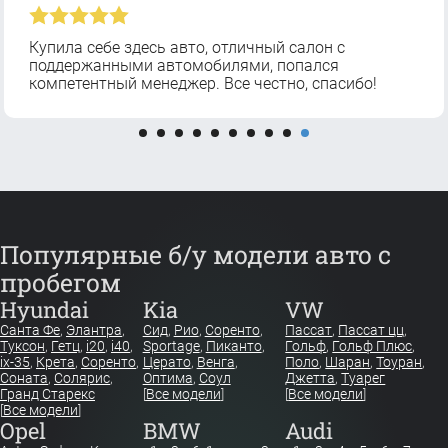
Купила себе здесь авто, отличный салон с
поддержанными автомобилями, попался
компетентный менеджер. Все честно, спасибо!
Популярные б/у модели авто с
пробегом
Hyundai
Kia
VW
Санта Фе
,
Элантра
,
Сид
,
Рио
,
Соренто
,
Пассат
,
Пассат цц
,
Туксон
,
Гетц
,
i20
,
i40
,
Sportage
,
Пиканто
,
Гольф
,
Гольф Плюс
,
ix-35
,
Крета
,
Соренто
,
Церато
,
Венга
,
Поло
,
Шаран
,
Тоуран
,
Соната
,
Солярис
,
Оптима
,
Соул
Джетта
,
Туарег
Гранд Старекс
[
Все модели
]
[
Все модели
]
[
Все модели
]
Opel
BMW
Audi