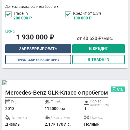
Делаем скидку, если вы берете в:
Trade In
Кредит от 6,5%
200 000
₽
100 000
₽
Цена:
1 930 000
₽
от
40 620
₽/мес.
В КРЕДИТ
ЗАРЕЗЕРВИРОВАТЬ
В TRADE IN
ПРЕДЛОЖИТЕ ВАШУ ЦЕНУ
VIN
Mercedes-Benz GLK-Класс с пробегом
Кол-во
Год
Пробег
владельцев
2013
112000 км
1
Топливо
Двигатель
Привод
Дизель
2.1 л/ 170 л.с.
Полный