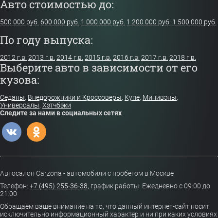
Авто стоимостью до:
500 000 руб.
600 000 руб.
1 000 000 руб.
1 200 000 руб.
1 500 000 руб.
По году выпуска:
2012 г.в.
2013 г.в.
2014 г.в.
2015 г.в.
2016 г.в.
2017 г.в.
2018 г.в.
Выберите авто в зависимости от его
кузова:
Седаны
,
Внедорожники и Кроссоверы
,
Купе
,
Минивэны
,
Универсалы
,
Хэтчбэки
Следите за нами в социальных сетях
Автосалон Carzona - автомобили с пробегом в Москве
Телефон:
+7 (495) 255-36-38
,
график работы: Ежедневно с 09:00 до
21:00
Обращаем ваше внимание на то, что данный интернет-сайт носит
исключительно информационный характер и ни при каких условиях