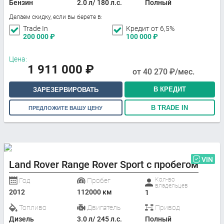
Бензин
2.0 л/ 180 л.с.
Полный
Делаем скидку, если вы берете в:
Trade In
Кредит от 6,5%
200 000
₽
100 000
₽
Цена:
1 911 000
₽
от
40 270
₽/мес.
В КРЕДИТ
ЗАРЕЗЕРВИРОВАТЬ
В TRADE IN
ПРЕДЛОЖИТЕ ВАШУ ЦЕНУ
VIN
Land Rover Range Rover Sport с пробегом
Кол-во
Год
Пробег
владельцев
2012
112000 км
1
Топливо
Двигатель
Привод
Дизель
3.0 л/ 245 л.с.
Полный