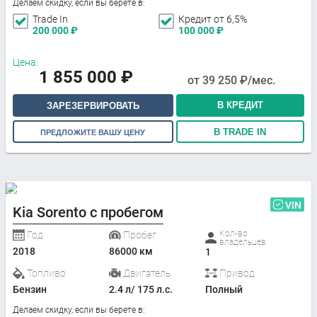
Делаем скидку, если вы берете в:
Trade In
Кредит от 6,5%
200 000
₽
100 000
₽
Цена:
1 855 000
₽
от
39 250
₽/мес.
В КРЕДИТ
ЗАРЕЗЕРВИРОВАТЬ
В TRADE IN
ПРЕДЛОЖИТЕ ВАШУ ЦЕНУ
VIN
Kia Sorento с пробегом
Кол-во
Год
Пробег
владельцев
2018
86000 км
1
Топливо
Двигатель
Привод
Бензин
2.4 л/ 175 л.с.
Полный
Делаем скидку, если вы берете в: