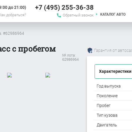
+7 (495) 255-36-38
:00 до 21:00)
КАТАЛОГ АВТО
Как добраться?
Обратный звонок
в. #62986964
асс с пробегом
Гарантия от автоса
№ лота:
62986964
Характеристики
Год выпуска
Поколение
Пробег
Тип кузова
Двигатель