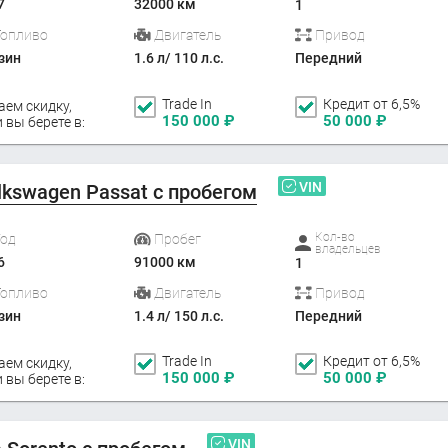
7
32000 км
1
Топливо
Двигатель
Привод
зин
1.6 л/ 110 л.с.
Передний
Trade In
Кредит от 6,5%
аем скидку,
150 000
₽
50 000
₽
 вы берете в:
VIN
lkswagen Passat с пробегом
Кол-во
Год
Пробег
владельцев
6
91000 км
1
Топливо
Двигатель
Привод
зин
1.4 л/ 150 л.с.
Передний
Trade In
Кредит от 6,5%
аем скидку,
150 000
₽
50 000
₽
 вы берете в:
VIN