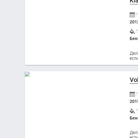
Ki
201
Бен
Дел
если
Vo
201
Бен
Дел
если