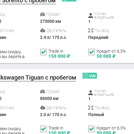
a Sorento с пробегом
Кол-во
Год
Пробег
владельцев
2
275000 км
1
Топливо
Двигатель
Привод
зин
2.4 л/ 175 л.с.
Передний
Trade In
Кредит от 6,5%
аем скидку,
150 000
₽
50 000
₽
 вы берете в:
VIN
lkswagen Tiguan с пробегом
Кол-во
Год
Пробег
владельцев
5
86000 км
1
Топливо
Двигатель
Привод
зин
2.0 л/ 170 л.с.
Полный
Trade In
Кредит от 6,5%
аем скидку,
150 000
₽
50 000
₽
 вы берете в: