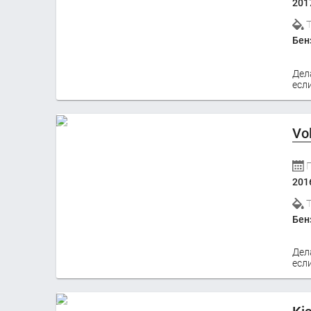
201
Бен
Дел
если
Vo
201
Бен
Дел
если