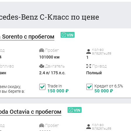
edes-Benz C-Класс по цене
VIN
a Sorento с пробегом
Кол-во
Год
Пробег
владельцев
4
101000 км
1
Топливо
Двигатель
Привод
зин
2.4 л/ 175 л.с.
Полный
Trade In
Кредит от 6,5%
аем скидку,
150 000
₽
50 000
₽
 вы берете в:
VIN
oda Octavia с пробегом
Кол-во
Год
Пробег
владельцев