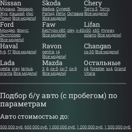
Nissan
Skoda
Chery
Мурано
,
Террано
,
Фабиа
,
Суперб
,
Тигго 5
,
Тигго
Жук
,
Кашкай
,
Икс
Рапид
,
Йети
,
Октавиа
[
Все модели
]
Треил
[
Все модели
]
[
Все модели
]
Ford
Faw
Lifan
Мондео
,
Фокус
,
Бестурн х80
,
oley
,
x-40
x50
,
x60
,
myway
,
Эксплорер
[
Все модели
]
solano
[
Все модели
]
[
Все модели
]
Haval
Ravon
Changan
h-6
,
f7
[
Все модели
]
gentra
,
r4
cs-35
[
Все модели
]
[
Все модели
]
Lada
Mazda
Остальные
vesta
,
xray
,
largus
,
3
,
6
,
cx-5
,
cx-7
,
cx-9
c4
,
forester
,
sx4
,
Grand
granta
[
Все модели
]
[
Все модели
]
Vitara
Подбор б/у авто (с пробегом) по
параметрам
Авто стоимостью до:
500 000 руб.
600 000 руб.
1 000 000 руб.
1 200 000 руб.
1 500 000 руб.