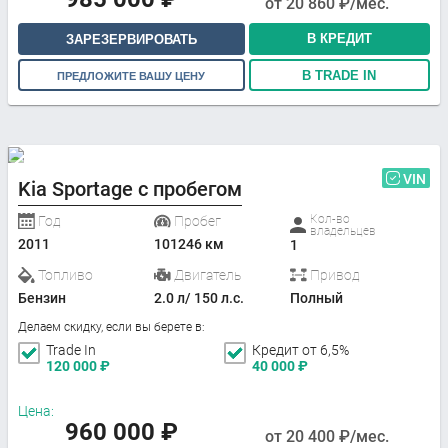
от
20 860
₽/мес.
В КРЕДИТ
ЗАРЕЗЕРВИРОВАТЬ
В TRADE IN
ПРЕДЛОЖИТЕ ВАШУ ЦЕНУ
VIN
Kia Sportage с пробегом
Кол-во
Год
Пробег
владельцев
2011
101246 км
1
Топливо
Двигатель
Привод
Бензин
2.0 л/ 150 л.с.
Полный
Делаем скидку, если вы берете в:
Trade In
Кредит от 6,5%
120 000
₽
40 000
₽
Цена:
960 000
₽
от
20 400
₽/мес.