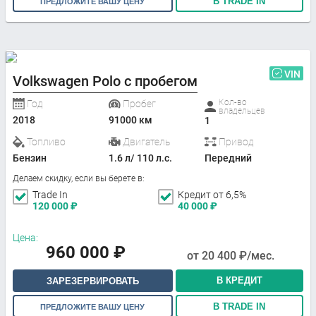
В TRADE IN
ПРЕДЛОЖИТЕ ВАШУ ЦЕНУ
VIN
Volkswagen Polo с пробегом
Кол-во
Год
Пробег
владельцев
2018
91000 км
1
Топливо
Двигатель
Привод
Бензин
1.6 л/ 110 л.с.
Передний
Делаем скидку, если вы берете в:
Trade In
Кредит от 6,5%
120 000
₽
40 000
₽
Цена:
960 000
₽
от
20 400
₽/мес.
В КРЕДИТ
ЗАРЕЗЕРВИРОВАТЬ
В TRADE IN
ПРЕДЛОЖИТЕ ВАШУ ЦЕНУ