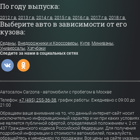
По году выпуска:
2012 г.в.
2013 г.в.
2014 г.в.
2015 г.в.
2016 г.в.
2017 г.в.
2018 г.в.
Выберите авто в зависимости от его
кузова:
Седаны
,
Внедорожники и Кроссоверы
,
Купе
,
Минивэны
,
Универсалы
,
Хэтчбэки
Следите за нами в социальных сетях
Автосалон Carzona - автомобили с пробегом в Москве
Телефон:
+7 (495) 255-36-38
,
график работы: Ежедневно с 09:00 до
21:00
Обращаем ваше внимание на то, что данный интернет-сайт носит
исключительно информационный характер и ни при каких условиях
не является публичной офертой, определяемой положением ч. 2 ст.
437 Гражданского кодекса Российской Федерации. Для получения
подробной информации о стоимости автомобилей, пожалуйста,
обращайтесь к менеджеру по продажам. Все цены на сайте указаны