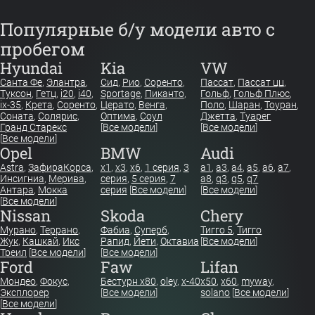
Популярные б/у модели авто с
пробегом
Hyundai
Kia
VW
Санта Фе
,
Элантра
,
Сид
,
Рио
,
Соренто
,
Пассат
,
Пассат цц
,
Туксон
,
Гетц
,
i20
,
i40
,
Sportage
,
Пиканто
,
Гольф
,
Гольф Плюс
,
ix-35
,
Крета
,
Соренто
,
Церато
,
Венга
,
Поло
,
Шаран
,
Тоуран
,
Соната
,
Солярис
,
Оптима
,
Соул
Джетта
,
Туарег
Гранд Старекс
[
Все модели
]
[
Все модели
]
[
Все модели
]
Opel
BMW
Audi
Astra
,
Зафира
Корса
,
x1
,
x3
,
x6
,
1 серия
,
3
a1
,
a3
,
a4
,
a5
,
a6
,
a7
,
Инсигниа
,
Мерива
,
серия
,
5 серия
,
7
a8
,
q3
,
q5
,
q7
Антара
,
Мокка
серия
[
Все модели
]
[
Все модели
]
[
Все модели
]
Nissan
Skoda
Chery
Мурано
,
Террано
,
Фабиа
,
Суперб
,
Тигго 5
,
Тигго
Жук
,
Кашкай
,
Икс
Рапид
,
Йети
,
Октавиа
[
Все модели
]
Треил
[
Все модели
]
[
Все модели
]
Ford
Faw
Lifan
Мондео
,
Фокус
,
Бестурн х80
,
oley
,
x-40
x50
,
x60
,
myway
,
Эксплорер
[
Все модели
]
solano
[
Все модели
]
[
Все модели
]