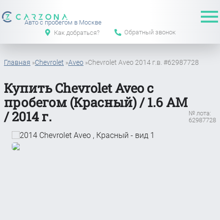
Авто с пробегом в Москве
Обратный звонок
Как добраться?
Главная
»
Chevrolet
»
Aveo
»
Chevrolet Aveo 2014 г.в. #62987728
Купить Chevrolet Aveo с
пробегом (Красный) / 1.6 АМ
/ 2014 г.
№ лота:
62987728