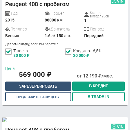
VIN
Peugeot 408 с пробегом
Кол-во
Год
Пробег
владельцев
2015
88000 км
1
Топливо
Двигатель
Привод
Бензин
1.6 л/ 150 л.с.
Передний
Делаем скидку, если вы берете в:
Trade In
Кредит от 6,5%
80 000
₽
20 000
₽
Цена:
569 000
₽
от
12 190
₽/мес.
В КРЕДИТ
ЗАРЕЗЕРВИРОВАТЬ
В TRADE IN
ПРЕДЛОЖИТЕ ВАШУ ЦЕНУ
VIN
Peugeot 408 с пробегом