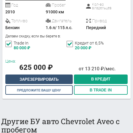
Кол-во
Год
Пробег
владельцев
2010
91000 км
Топливо
Двигатель
Привод
Бензин
1.6 л/ 115 л.с.
Передний
Делаем скидку, если вы берете в:
Trade In
Кредит от 6,5%
80 000
₽
20 000
₽
Цена:
625 000
₽
от
13 210
₽/мес.
В КРЕДИТ
ЗАРЕЗЕРВИРОВАТЬ
В TRADE IN
ПРЕДЛОЖИТЕ ВАШУ ЦЕНУ
Другие БУ авто Chevrolet Aveo с
пробегом