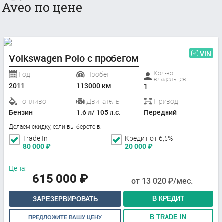
Aveo по цене
VIN
Volkswagen Polo с пробегом
Кол-во
Год
Пробег
владельцев
2011
113000 км
1
Топливо
Двигатель
Привод
Бензин
1.6 л/ 105 л.с.
Передний
Делаем скидку, если вы берете в:
Trade In
Кредит от 6,5%
80 000
₽
20 000
₽
Цена:
615 000
₽
от
13 020
₽/мес.
В КРЕДИТ
ЗАРЕЗЕРВИРОВАТЬ
В TRADE IN
ПРЕДЛОЖИТЕ ВАШУ ЦЕНУ