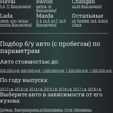
Haval
Ravon
Changan
h-6
,
f7
[
Все модели
]
gentra
,
r4
cs-35
[
Все модели
]
[
Все модели
]
Lada
Mazda
Остальные
vesta
,
xray
,
largus
,
3
,
6
,
cx-5
,
cx-7
,
cx-9
c4
,
forester
,
sx4
,
Grand
granta
[
Все модели
]
[
Все модели
]
Vitara
Подбор б/у авто (с пробегом) по
параметрам
Авто стоимостью до:
500 000 руб.
600 000 руб.
1 000 000 руб.
1 200 000 руб.
1 500 000 руб.
По году выпуска:
2012 г.в.
2013 г.в.
2014 г.в.
2015 г.в.
2016 г.в.
2017 г.в.
2018 г.в.
Выберите авто в зависимости от его
кузова:
Седаны
,
Внедорожники и Кроссоверы
,
Купе
,
Минивэны
,