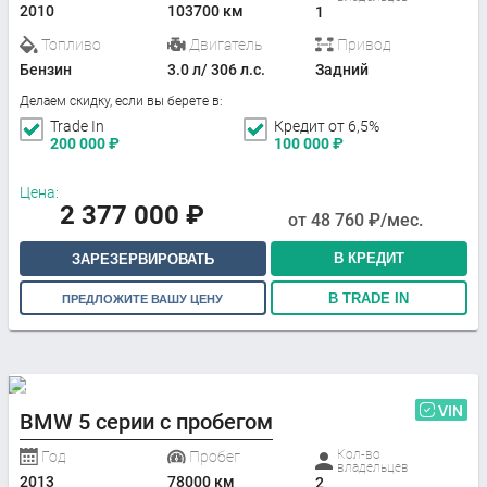
2010
103700 км
1
Топливо
Двигатель
Привод
Бензин
3.0 л/ 306 л.с.
Задний
Делаем скидку, если вы берете в:
Trade In
Кредит от 6,5%
200 000
₽
100 000
₽
Цена:
2 377 000
₽
от
48 760
₽/мес.
В КРЕДИТ
ЗАРЕЗЕРВИРОВАТЬ
В TRADE IN
ПРЕДЛОЖИТЕ ВАШУ ЦЕНУ
VIN
BMW 5 серии с пробегом
Кол-во
Год
Пробег
владельцев
2013
78000 км
2