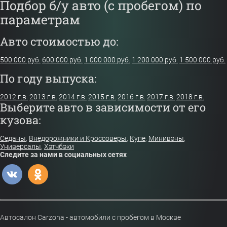
Подбор б/у авто (с пробегом) по
параметрам
Авто стоимостью до:
500 000 руб.
600 000 руб.
1 000 000 руб.
1 200 000 руб.
1 500 000 руб.
По году выпуска:
2012 г.в.
2013 г.в.
2014 г.в.
2015 г.в.
2016 г.в.
2017 г.в.
2018 г.в.
Выберите авто в зависимости от его
кузова:
Седаны
,
Внедорожники и Кроссоверы
,
Купе
,
Минивэны
,
Универсалы
,
Хэтчбэки
Следите за нами в социальных сетях
Автосалон Carzona - автомобили с пробегом в Москве