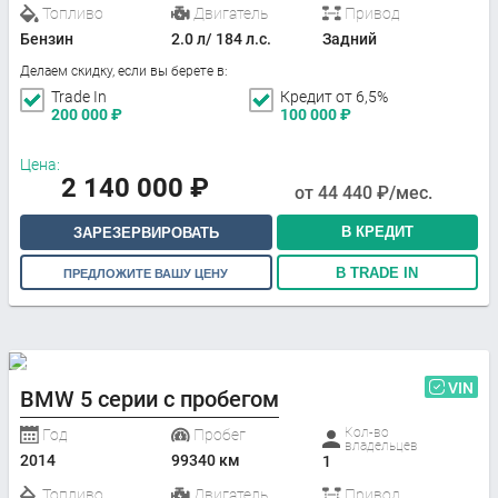
Топливо
Двигатель
Привод
Бензин
2.0 л/ 184 л.с.
Задний
Делаем скидку, если вы берете в:
Trade In
Кредит от 6,5%
200 000
₽
100 000
₽
Цена:
2 140 000
₽
от
44 440
₽/мес.
В КРЕДИТ
ЗАРЕЗЕРВИРОВАТЬ
В TRADE IN
ПРЕДЛОЖИТЕ ВАШУ ЦЕНУ
VIN
BMW 5 серии с пробегом
Кол-во
Год
Пробег
владельцев
2014
99340 км
1
Топливо
Двигатель
Привод