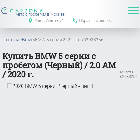
Авто с пробегом в Москве
Обратный звонок
Как добраться?
Главная
»
Bmw
»
BMW 5 серии 2020 г.в. #62983256
Купить BMW 5 серии с
пробегом (Черный) / 2.0 АМ
/ 2020 г.
№ лота:
62983256