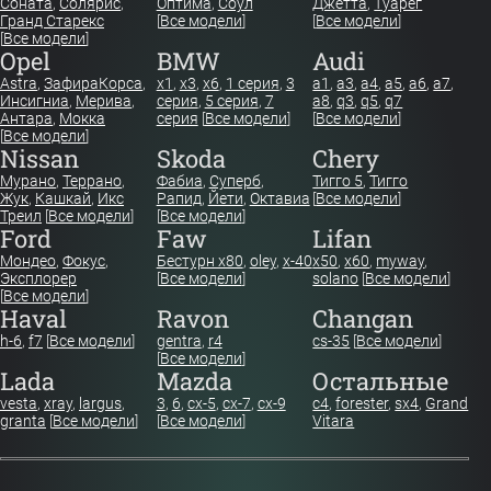
Соната
,
Солярис
,
Оптима
,
Соул
Джетта
,
Туарег
Гранд Старекс
[
Все модели
]
[
Все модели
]
[
Все модели
]
Opel
BMW
Audi
Astra
,
Зафира
Корса
,
x1
,
x3
,
x6
,
1 серия
,
3
a1
,
a3
,
a4
,
a5
,
a6
,
a7
,
Инсигниа
,
Мерива
,
серия
,
5 серия
,
7
a8
,
q3
,
q5
,
q7
Антара
,
Мокка
серия
[
Все модели
]
[
Все модели
]
[
Все модели
]
Nissan
Skoda
Chery
Мурано
,
Террано
,
Фабиа
,
Суперб
,
Тигго 5
,
Тигго
Жук
,
Кашкай
,
Икс
Рапид
,
Йети
,
Октавиа
[
Все модели
]
Треил
[
Все модели
]
[
Все модели
]
Ford
Faw
Lifan
Мондео
,
Фокус
,
Бестурн х80
,
oley
,
x-40
x50
,
x60
,
myway
,
Эксплорер
[
Все модели
]
solano
[
Все модели
]
[
Все модели
]
Haval
Ravon
Changan
h-6
,
f7
[
Все модели
]
gentra
,
r4
cs-35
[
Все модели
]
[
Все модели
]
Lada
Mazda
Остальные
vesta
,
xray
,
largus
,
3
,
6
,
cx-5
,
cx-7
,
cx-9
c4
,
forester
,
sx4
,
Grand
granta
[
Все модели
]
[
Все модели
]
Vitara