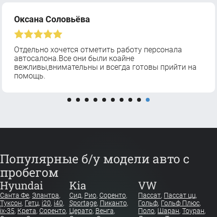
Оксана Соловьёва
Отдельно хочется отметить работу персонала
автосалона.Все они были коайне
вежливы,внимательны и всегда готовы прийти на
помощь.
Популярные б/у модели авто с
пробегом
Hyundai
Kia
VW
Санта Фе
,
Элантра
,
Сид
,
Рио
,
Соренто
,
Пассат
,
Пассат цц
,
Туксон
,
Гетц
,
i20
,
i40
,
Sportage
,
Пиканто
,
Гольф
,
Гольф Плюс
,
ix-35
,
Крета
,
Соренто
,
Церато
,
Венга
,
Поло
,
Шаран
,
Тоуран
,