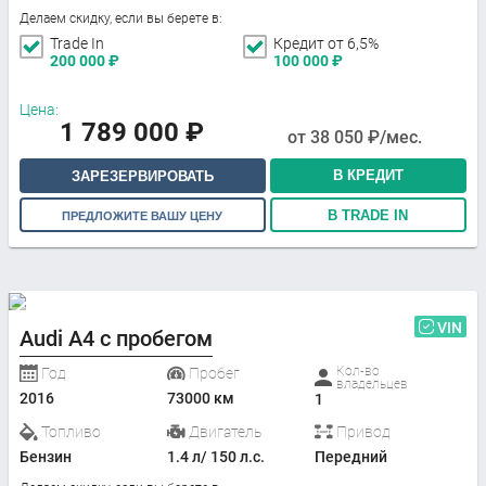
Делаем скидку, если вы берете в:
Trade In
Кредит от 6,5%
200 000
₽
100 000
₽
Цена:
1 789 000
₽
от
38 050
₽/мес.
В КРЕДИТ
ЗАРЕЗЕРВИРОВАТЬ
В TRADE IN
ПРЕДЛОЖИТЕ ВАШУ ЦЕНУ
VIN
Audi A4 с пробегом
Кол-во
Год
Пробег
владельцев
2016
73000 км
1
Топливо
Двигатель
Привод
Бензин
1.4 л/ 150 л.с.
Передний