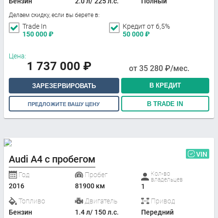
Бензин
2.0 л/ 225 л.с.
Полный
Делаем скидку, если вы берете в:
Trade In
Кредит от 6,5%
150 000
₽
50 000
₽
Цена:
1 737 000
₽
от
35 280
₽/мес.
В КРЕДИТ
ЗАРЕЗЕРВИРОВАТЬ
В TRADE IN
ПРЕДЛОЖИТЕ ВАШУ ЦЕНУ
VIN
Audi A4 с пробегом
Кол-во
Год
Пробег
владельцев
2016
81900 км
1
Топливо
Двигатель
Привод
Бензин
1.4 л/ 150 л.с.
Передний