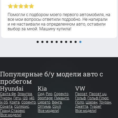
Помогли с подбором моего первого автомобиля, на
все мои вопросы ответили подробно. Не напирали
и не настаивали на определенном авто, оставили
выбор за мной. Машину купила!
Популярные б/у модели авто с
пробегом
Hyundai
Kia
VW
Санта Фе
,
Элантра
,
Сид
,
Рио
,
Соренто
,
Пассат
,
Пассат цц
,
Туксон
,
Гетц
,
i20
,
i40
,
Sportage
,
Пиканто
,
Гольф
,
Гольф Плюс
,
ix-35
,
Крета
,
Соренто
,
Церато
,
Венга
,
Поло
,
Шаран
,
Тоуран
,
Соната
,
Солярис
,
Оптима
,
Соул
Джетта
,
Туарег
Гранд Старекс
[
Все модели
]
[
Все модели
]
[
Все модели
]