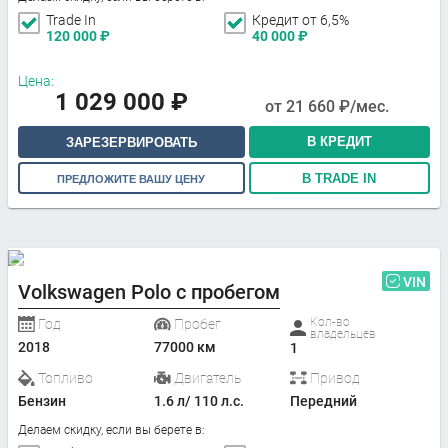
Trade In
Кредит от 6,5%
120 000
₽
40 000
₽
Цена:
1 029 000
₽
от
21 660
₽/мес.
В КРЕДИТ
ЗАРЕЗЕРВИРОВАТЬ
В TRADE IN
ПРЕДЛОЖИТЕ ВАШУ ЦЕНУ
VIN
Volkswagen Polo с пробегом
Кол-во
Год
Пробег
владельцев
2018
77000 км
1
Топливо
Двигатель
Привод
Бензин
1.6 л/ 110 л.с.
Передний
Делаем скидку, если вы берете в: