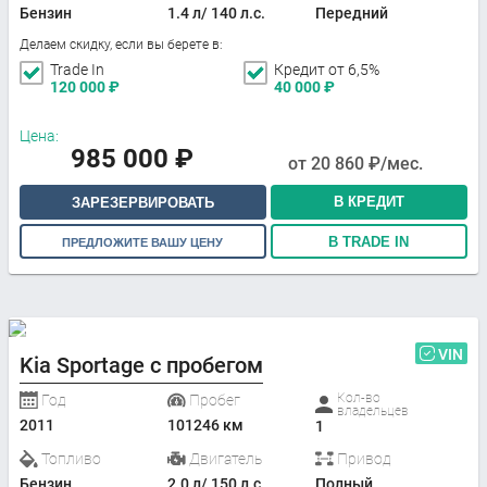
Бензин
1.4 л/ 140 л.с.
Передний
Делаем скидку, если вы берете в:
Trade In
Кредит от 6,5%
120 000
₽
40 000
₽
Цена:
985 000
₽
от
20 860
₽/мес.
В КРЕДИТ
ЗАРЕЗЕРВИРОВАТЬ
В TRADE IN
ПРЕДЛОЖИТЕ ВАШУ ЦЕНУ
VIN
Kia Sportage с пробегом
Кол-во
Год
Пробег
владельцев
2011
101246 км
1
Топливо
Двигатель
Привод
Бензин
2.0 л/ 150 л.с.
Полный