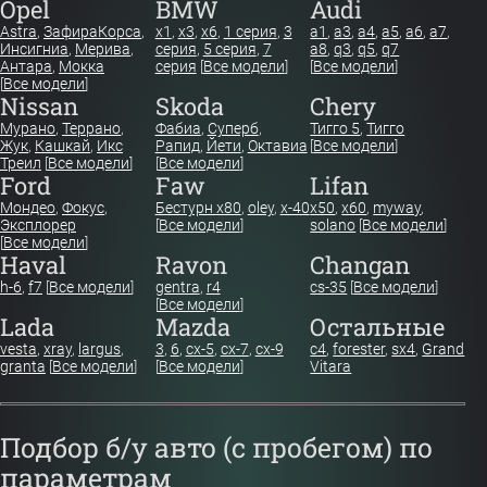
Opel
BMW
Audi
Astra
,
Зафира
Корса
,
x1
,
x3
,
x6
,
1 серия
,
3
a1
,
a3
,
a4
,
a5
,
a6
,
a7
,
Инсигниа
,
Мерива
,
серия
,
5 серия
,
7
a8
,
q3
,
q5
,
q7
Антара
,
Мокка
серия
[
Все модели
]
[
Все модели
]
[
Все модели
]
Nissan
Skoda
Chery
Мурано
,
Террано
,
Фабиа
,
Суперб
,
Тигго 5
,
Тигго
Жук
,
Кашкай
,
Икс
Рапид
,
Йети
,
Октавиа
[
Все модели
]
Треил
[
Все модели
]
[
Все модели
]
Ford
Faw
Lifan
Мондео
,
Фокус
,
Бестурн х80
,
oley
,
x-40
x50
,
x60
,
myway
,
Эксплорер
[
Все модели
]
solano
[
Все модели
]
[
Все модели
]
Haval
Ravon
Changan
h-6
,
f7
[
Все модели
]
gentra
,
r4
cs-35
[
Все модели
]
[
Все модели
]
Lada
Mazda
Остальные
vesta
,
xray
,
largus
,
3
,
6
,
cx-5
,
cx-7
,
cx-9
c4
,
forester
,
sx4
,
Grand
granta
[
Все модели
]
[
Все модели
]
Vitara
Подбор б/у авто (с пробегом) по
параметрам