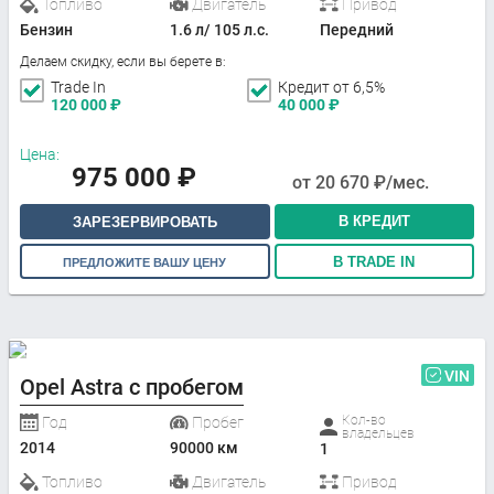
Топливо
Двигатель
Привод
Бензин
1.6 л/ 105 л.с.
Передний
Делаем скидку, если вы берете в:
Trade In
Кредит от 6,5%
120 000
₽
40 000
₽
Цена:
975 000
₽
от
20 670
₽/мес.
В КРЕДИТ
ЗАРЕЗЕРВИРОВАТЬ
В TRADE IN
ПРЕДЛОЖИТЕ ВАШУ ЦЕНУ
VIN
Opel Astra с пробегом
Кол-во
Год
Пробег
владельцев
2014
90000 км
1
Топливо
Двигатель
Привод