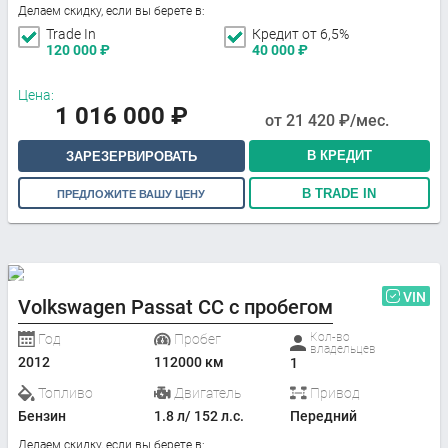
Делаем скидку, если вы берете в:
Trade In
Кредит от 6,5%
120 000
₽
40 000
₽
Цена:
1 016 000
₽
от
21 420
₽/мес.
В КРЕДИТ
ЗАРЕЗЕРВИРОВАТЬ
В TRADE IN
ПРЕДЛОЖИТЕ ВАШУ ЦЕНУ
VIN
Volkswagen Passat CC с пробегом
Кол-во
Год
Пробег
владельцев
2012
112000 км
1
Топливо
Двигатель
Привод
Бензин
1.8 л/ 152 л.с.
Передний
Делаем скидку, если вы берете в: