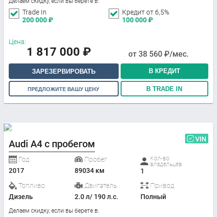
Делаем скидку, если вы берете в:
Trade In
Кредит от 6,5%
200 000
₽
100 000
₽
Цена:
1 817 000
₽
от
38 560
₽/мес.
В КРЕДИТ
ЗАРЕЗЕРВИРОВАТЬ
В TRADE IN
ПРЕДЛОЖИТЕ ВАШУ ЦЕНУ
VIN
Audi A4 с пробегом
Кол-во
Год
Пробег
владельцев
2017
89034 км
1
Топливо
Двигатель
Привод
Дизель
2.0 л/ 190 л.с.
Полный
Делаем скидку, если вы берете в: