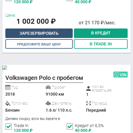
120 000
₽
40 000
₽
Цена:
1 002 000
₽
от
21 170
₽/мес.
В КРЕДИТ
ЗАРЕЗЕРВИРОВАТЬ
В TRADE IN
ПРЕДЛОЖИТЕ ВАШУ ЦЕНУ
VIN
Volkswagen Polo с пробегом
Кол-во
Год
Пробег
владельцев
2018
91000 км
1
Топливо
Двигатель
Привод
Бензин
1.6 л/ 110 л.с.
Передний
Делаем скидку, если вы берете в:
Trade In
Кредит от 6,5%
120 000
₽
40 000
₽