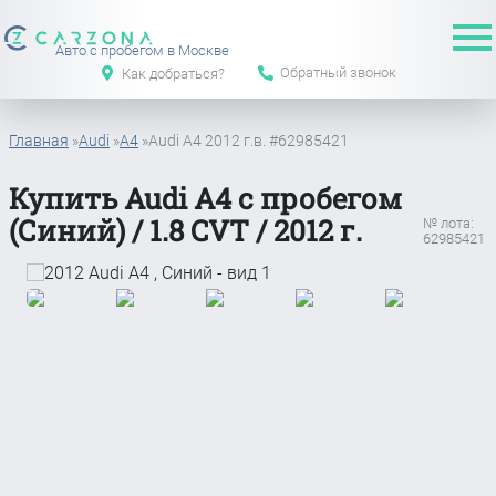
Авто с пробегом в Москве
Обратный звонок
Как добраться?
Главная
»
Audi
»
A4
»
Audi A4 2012 г.в. #62985421
Купить Audi A4 с пробегом
(Синий) / 1.8 CVT / 2012 г.
№ лота:
62985421