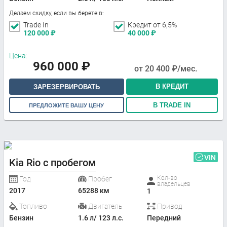
Делаем скидку, если вы берете в:
Trade In
Кредит от 6,5%
120 000
₽
40 000
₽
Цена:
960 000
₽
от
20 400
₽/мес.
В КРЕДИТ
ЗАРЕЗЕРВИРОВАТЬ
В TRADE IN
ПРЕДЛОЖИТЕ ВАШУ ЦЕНУ
VIN
Kia Rio с пробегом
Кол-во
Год
Пробег
владельцев
2017
65288 км
1
Топливо
Двигатель
Привод
Бензин
1.6 л/ 123 л.с.
Передний